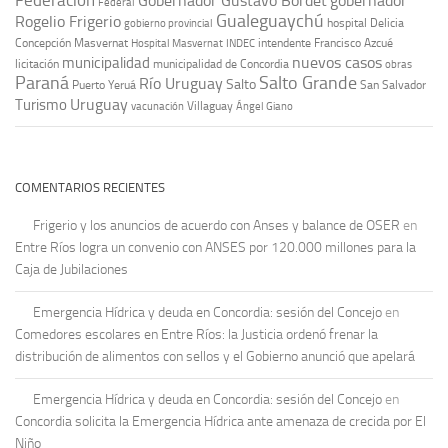
Federación
Gobernador Gustavo Bordet
gobernador
Federal
Gualeguaychú
Rogelio Frigerio
hospital Delicia
gobierno provincial
Concepción Masvernat
intendente Francisco Azcué
Hospital Masvernat
INDEC
nuevos casos
municipalidad
licitación
municipalidad de Concordia
obras
Paraná
Salto Grande
Río Uruguay
Salto
Puerto Yeruá
San Salvador
Uruguay
Turismo
vacunación
Villaguay
Ángel Giano
COMENTARIOS RECIENTES
Frigerio y los anuncios de acuerdo con Anses y balance de OSER
en
Entre Ríos logra un convenio con ANSES por 120.000 millones para la
Caja de Jubilaciones
Emergencia Hídrica y deuda en Concordia: sesión del Concejo
en
Comedores escolares en Entre Ríos: la Justicia ordenó frenar la
distribución de alimentos con sellos y el Gobierno anunció que apelará
Emergencia Hídrica y deuda en Concordia: sesión del Concejo
en
Concordia solicita la Emergencia Hídrica ante amenaza de crecida por El
Niño