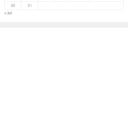
30
31
« Jul