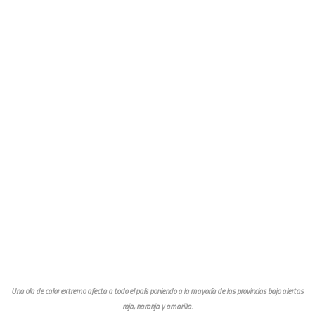
Una ola de calor extremo afecta a todo el país poniendo a la mayoría de las provincias bajo alertas
roja, naranja y amarilla.