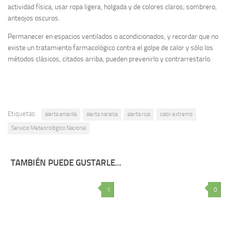
actividad física, usar ropa ligera, holgada y de colores claros; sombrero,
anteojos oscuros.
Permanecer en espacios ventilados o acondicionados, y recordar que no
existe un tratamiento farmacológico contra el golpe de calor y sólo los
métodos clásicos, citados arriba, pueden prevenirlo y contrarrestarlo.
Etiquetas:
alerta amarilla
alerta naranja
alerta roja
calor extremo
Servicio Meteorológico Nacional
TAMBIÉN PUEDE GUSTARLE...
1
0