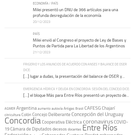
ECONOMÍA
/
PAÍS
Milei presentó un DNU de 366 artículos para una
profunda desregulación de la economía
20/12/2023
PAÍS
Milei envió al Congreso el proyecto de Ley de Bases y
Puntos de Partida para La Libertad de los Argentinos
27/12/2023
FRIGERIO Y LOS ANUNCIOS DE ACUERDO CON ANSES Y BALANCE DE OSER
DICE:
[…] lugar a dudas, la presentación del balance de OSER y...
EMERGENCIA HÍDRICA Y DEUDA EN CONCORDIA: SESIÓN DEL CONCEJO DICE:
[…] el bloque Más para Entre Ríos presentó un proyecto de...
Argentina
CAFESG
Chajarí
autovía Artigas
AGMER
aumento
Brasil
Concepción del Uruguay
Concejo Deliberante
Colón
citricultura
Concordia
coronavirus
Cooperativa Eléctrica
COVID-
Entre Ríos
19
Cámara de Diputados
decesos
docentes