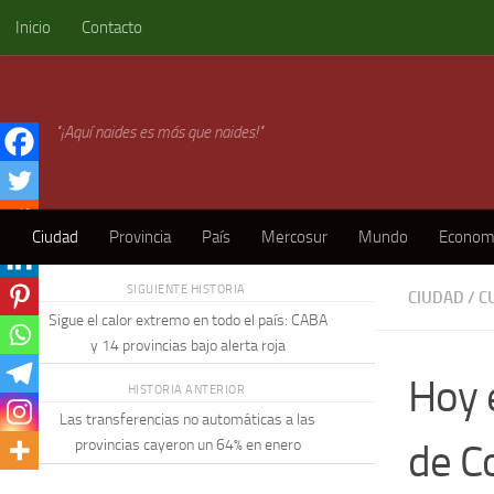
Inicio
Contacto
Skip to content
"¡Aquí naides es más que naides!"
Ciudad
Provincia
País
Mercosur
Mundo
Econom
SIGUIENTE HISTORIA
CIUDAD
/
C
Sigue el calor extremo en todo el país: CABA
y 14 provincias bajo alerta roja
Hoy e
HISTORIA ANTERIOR
Las transferencias no automáticas a las
de C
provincias cayeron un 64% en enero