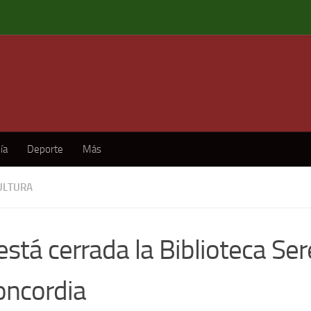
ía
Deporte
Más
ULTURA
stá cerrada la Biblioteca Se
oncordia