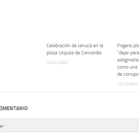
Celebración de Janucá en la
Frigerio p
plaza Urquiza de Concordia
“dejar par
estigmatiz
14/12/2023
como una 
de corrupc
12/12/2024
COMENTARIO
io
*