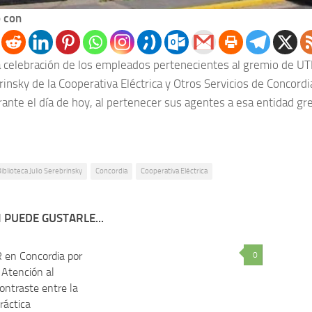
 con
a celebración de los empleados pertenecientes al gremio de UTE
brinsky de la Cooperativa Eléctrica y Otros Servicios de Concord
rante el día de hoy, al pertenecer sus agentes a esa entidad gr
iblioteca Julio Serebrinsky
Concordia
Cooperativa Eléctrica
 PUEDE GUSTARLE...
 en Concordia por
0
0
 Atención al
contraste entre la
práctica