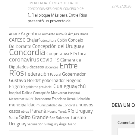
EMERGENCIA HÍDRICA Y DEUDA EN
27/02/2026
CONCORDIA: SESIÓN DEL CONCEJO DICE:
[…] el bloque Más para Entre Ríos
presentó un proyecto de...
Argentina
autovía Artigas
AGMER
aumento
Brasil
CAFESG
Chajarí
Concejo
Colón
citricultura
Concepción del Uruguay
Deliberante
Concordia
Cooperativa Eléctrica
coronavirus
COVID-19
Cámara de
Entre
Diputados
decesos
docentes
Ríos
Federación
Gobernador
Federal
Gustavo Bordet
gobernador Rogelio
Gualeguaychú
Frigerio
gobierno provincial
hospital Delicia Concepción Masvernat
Hospital
intendente Francisco Azcué
licitación
Masvernat
INDEC
nuevos
DEJA UN 
municipalidad
municipalidad de Concordia
Paraná
casos
Río Uruguay
obras
Puerto Yeruá
Salto Grande
Turismo
Salto
San Salvador
Comentar
Uruguay
vacunación
Villaguay
Ángel Giano