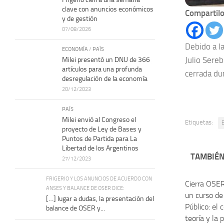
clave con anuncios económicos
Compartilo
y de gestión
07/08/2026
Debido a l
ECONOMÍA
/
PAÍS
Julio Sere
Milei presentó un DNU de 366
artículos para una profunda
cerrada du
desregulación de la economía
20/12/2023
PAÍS
Milei envió al Congreso el
Etiquetas:
B
proyecto de Ley de Bases y
Puntos de Partida para La
Libertad de los Argentinos
TAMBIÉN
27/12/2023
FRIGERIO Y LOS ANUNCIOS DE ACUERDO CON
Cierra OSER
ANSES Y BALANCE DE OSER DICE:
un curso de
[…] lugar a dudas, la presentación del
Público: el 
balance de OSER y...
teoría y la 