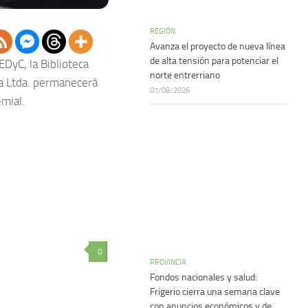
REGIÓN
Avanza el proyecto de nueva línea
de alta tensión para potenciar el
DyC, la Biblioteca
norte entrerriano
ia Ltda. permanecerá
07/08/2026
emial.
0
PROVINCIA
Fondos nacionales y salud:
Frigerio cierra una semana clave
con anuncios económicos y de