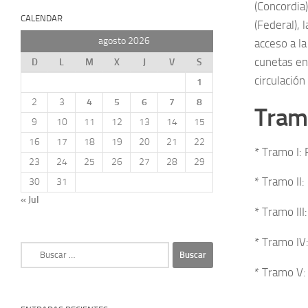
(Concordia
CALENDAR
(Federal), 
agosto 2026
acceso a la
cunetas en
D
L
M
X
J
V
S
circulación
1
2
3
4
5
6
7
8
Tramo
9
10
11
12
13
14
15
16
17
18
19
20
21
22
* Tramo I:
23
24
25
26
27
28
29
* Tramo II
30
31
« Jul
* Tramo II
* Tramo IV
Buscar:
* Tramo V: