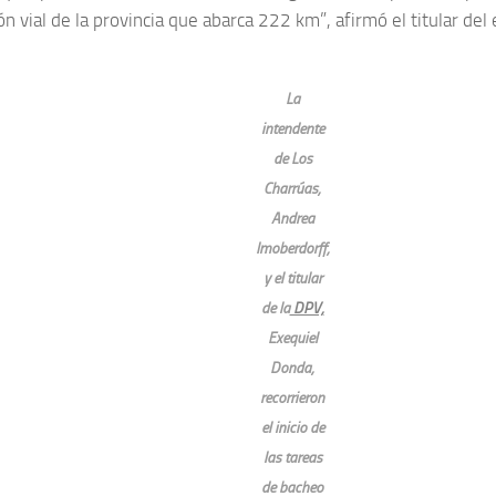
n vial de la provincia que abarca 222 km”, afirmó el titular del e
La
intendente
de Los
Charrúas,
Andrea
Imoberdorff,
y el titular
de la
DPV,
Exequiel
Donda,
recorrieron
el inicio de
las tareas
de bacheo