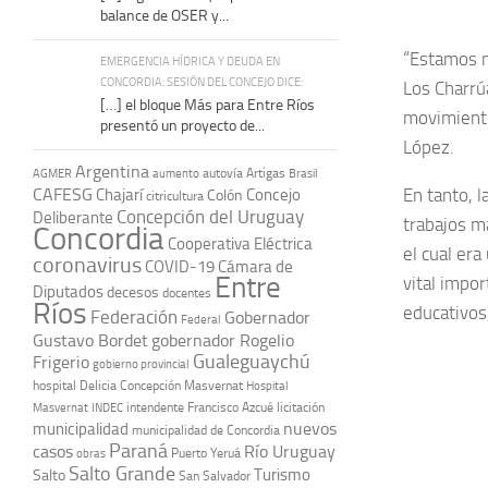
balance de OSER y...
“Estamos m
EMERGENCIA HÍDRICA Y DEUDA EN
CONCORDIA: SESIÓN DEL CONCEJO DICE:
Los Charrú
[…] el bloque Más para Entre Ríos
movimiento
presentó un proyecto de...
López.
Argentina
autovía Artigas
AGMER
aumento
Brasil
CAFESG
En tanto, l
Chajarí
Concejo
Colón
citricultura
Concepción del Uruguay
Deliberante
trabajos ma
Concordia
Cooperativa Eléctrica
el cual era
coronavirus
COVID-19
Cámara de
Entre
vital impor
Diputados
decesos
docentes
Ríos
educativos
Federación
Gobernador
Federal
Gustavo Bordet
gobernador Rogelio
Gualeguaychú
Frigerio
gobierno provincial
hospital Delicia Concepción Masvernat
Hospital
intendente Francisco Azcué
licitación
Masvernat
INDEC
nuevos
municipalidad
municipalidad de Concordia
Paraná
casos
Río Uruguay
obras
Puerto Yeruá
Salto Grande
Turismo
Salto
San Salvador