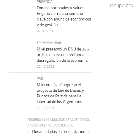
PROVINCIA
recuperació
Fondos nacionales y salud:
Frigerio cierra una semana
clave con anuncios económicos
y de gestión
07/08/2026
ECONOMÍA
/
PAÍS
Milei presentó un DNU de 366
artículos para una profunda
desregulación de la economía
20/12/2023
PAÍS
Milei envió al Congreso el
proyecto de Ley de Bases y
Puntos de Partida para La
Libertad de los Argentinos
27/12/2023
FRIGERIO Y LOS ANUNCIOS DE ACUERDO CON
ANSES Y BALANCE DE OSER DICE:
[…] lugar a dudas, la presentación del