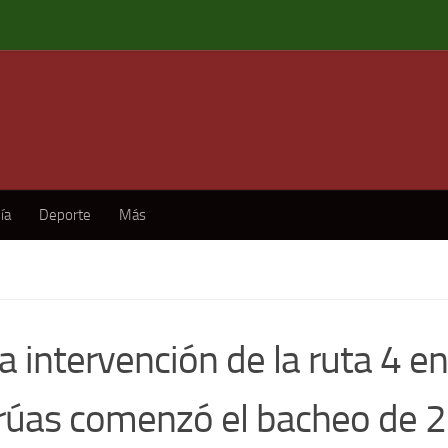
ía
Deporte
Más
a intervención de la ruta 4 e
rúas comenzó el bacheo de 