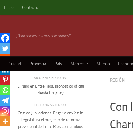
Inicio
Contacto
Skip to content
"¡Aquí naides es más que naides!"
Ciudad
Provincia
País
Mercosur
Mundo
Econom
SIGUIENTE HISTORIA
REGIÓN
El Niño en Entre Ríos: pronóstico oficial
desde Uruguay
Con l
HISTORIA ANTERIOR
Caja de Jubilaciones: Frigerio envía a la
Char
Legislatura el proyecto de reforma
previsional de Entre Ríos con cambios