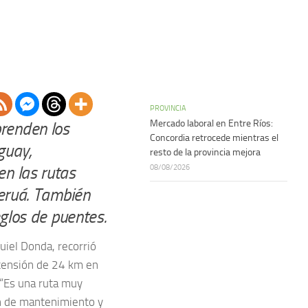
PROVINCIA
Mercado laboral en Entre Ríos:
renden los
Concordia retrocede mientras el
guay,
resto de la provincia mejora
08/08/2026
en las rutas
Yeruá. También
eglos de puentes.
quiel Donda, recorrió
tensión de 24 km en
 “Es una ruta muy
an de mantenimiento y