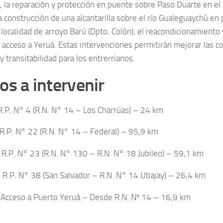
), la reparación y protección en puente sobre Paso Duarte en el
la construcción de una alcantarilla sobre el río Gualeguaychú en
 localidad de arroyo Barú (Dpto. Colón), el reacondicionamiento
 acceso a Yeruá. Estas intervenciones permitirán mejorar las c
 y transitabilidad para los entrerrianos.
s a intervenir
 R.P. N° 4 (R.N. N° 14 – Los Charrúas) – 24 km
: R.P. N° 22 (R.N. N° 14 – Federal) – 95,9 km
I: R.P. N° 23 (R.N. N° 130 – R.N. N° 18 Jubileo) – 59,1 km
: R.P. N° 38 (San Salvador – R.N. N° 14 Ubajay) – 26,4 km
 Acceso a Puerto Yeruá – Desde R.N. Nº 14 – 16,9 km