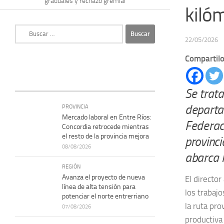
graduales y rechazo gremial
kilóm
Buscar:
22/05/2026
Compartilo
Se trat
departa
PROVINCIA
Mercado laboral en Entre Ríos:
Federac
Concordia retrocede mientras
el resto de la provincia mejora
provinci
08/08/2026
abarca l
REGIÓN
Avanza el proyecto de nueva
El director
línea de alta tensión para
los trabajo
potenciar el norte entrerriano
la ruta pr
07/08/2026
productiva