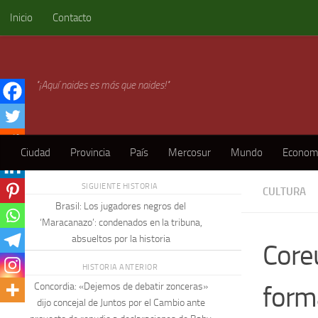
Inicio
Contacto
Skip to content
"¡Aquí naides es más que naides!"
Ciudad
Provincia
País
Mercosur
Mundo
Econom
SIGUIENTE HISTORIA
CULTURA
Brasil: Los jugadores negros del
‘Maracanazo’: condenados en la tribuna,
absueltos por la historia
Core
HISTORIA ANTERIOR
form
Concordia: «Dejemos de debatir zonceras»
dijo concejal de Juntos por el Cambio ante