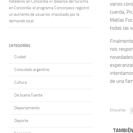
hoteleros en Concordia
en
Balance del turismo
varios cor
en Concordia: el programa Concorpass registró
cuerda, Pi
un aumento de usuarios impulsado por la
Matías Foc
demanda local
todas las v
Finalmente,
CATEGORÍAS
nos respon
novedades 
Ciudad
esperanzas
Consulado argentino
intentamos
de una fam
Cultura
De buena fuente
Departamento
Etiquetas:
C
Deporte
TAMBIÉN