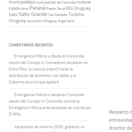
nuevos
municipalidad
municipalidad de Concordia
Paraná
casos
Río Uruguay
obras
Puerto Yeruá
Salto Grande
Turismo
Salto
San Salvador
Uruguay
vacunación
Villaguay
Ángel Giano
COMENTARIOS RECIENTES
Emergencia Hídrica y deuda en Concordia:
sesión del Concejo
en
Comedores escolares en
Entre Ríos: la Justicia ordenó frenar la
distribución de alimentos con sellos y el
Gobierno anunció que apelará
Emergencia Hídrica y deuda en Concordia:
sesión del Concejo
en
Concordia solicita la
Emergencia Hídrica ante amenaza de crecida por
Respecto d
El Niño
entrevista
Vacaciones de invierno 2026: gobierno vs.
director d