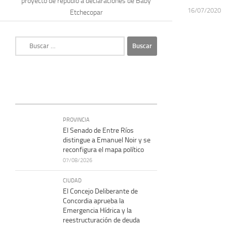
proyecto de repudio a declaraciones de Baby
16/07/2020
Etchecopar
Buscar:
PROVINCIA
El Senado de Entre Ríos
distingue a Emanuel Noir y se
reconfigura el mapa político
07/08/2026
CIUDAD
El Concejo Deliberante de
Concordia aprueba la
Emergencia Hídrica y la
reestructuración de deuda