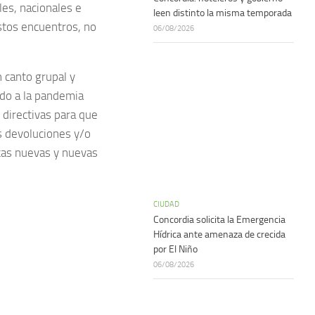
les, nacionales e
leen distinto la misma temporada
estos encuentros, no
06/08/2026
n canto grupal y
do a la pandemia
 directivas para que
s devoluciones y/o
tas nuevas y nuevas
CIUDAD
Concordia solicita la Emergencia
Hídrica ante amenaza de crecida
por El Niño
06/08/2026