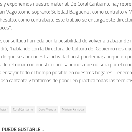
os y exponemos nuestro material. De Coral Cantiamo, hay repr
cari Vago ,como soprano; Soledad Baiguena , como contralto y 
hesatto, como contrabajo. Este trabajo se encarga este directo
oces”.
 consultada Farneda por la posibilidad de volver a trabajar de 
dió, “hablando con la Directora de Cultura del Gobierno nos di
de que se abra nuestra actividad post pandemia; aunque no p
 de retomar con nuestro coro sabemos que no será por el mo
 ensayar todo el tiempo posible en nuestros hogares. Tenemos
osa cantante y tratamos de poner en práctica todas las técnica
hajarí
Coral Cantiamo
Coro Mundial
Myriam Farneda
 PUEDE GUSTARLE...