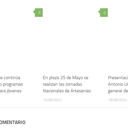
0
0
de continúa
En plaza 25 de Mayo se
Presentaci
o programas
realizan las Jornadas
Antonio Ur
para jóvenes
Nacionales de Artesanías
general de
14/08/2022
18/08/2024
COMENTARIO