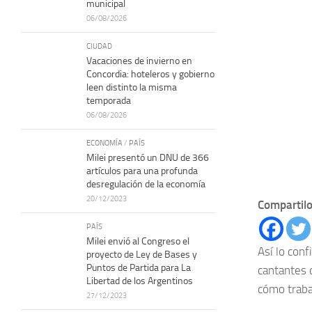
municipal
06/08/2026
CIUDAD
Vacaciones de invierno en
Concordia: hoteleros y gobierno
leen distinto la misma
temporada
06/08/2026
ECONOMÍA
/
PAÍS
Milei presentó un DNU de 366
artículos para una profunda
desregulación de la economía
20/12/2023
Compartilo
PAÍS
Milei envió al Congreso el
Así lo con
proyecto de Ley de Bases y
Puntos de Partida para La
cantantes 
Libertad de los Argentinos
cómo traba
27/12/2023