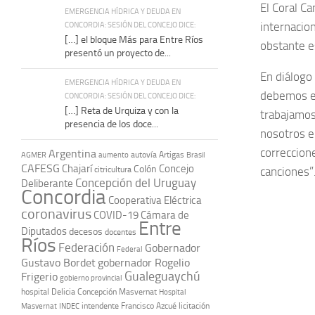
El Coral C
EMERGENCIA HÍDRICA Y DEUDA EN
CONCORDIA: SESIÓN DEL CONCEJO DICE:
internacio
[…] el bloque Más para Entre Ríos
obstante es
presentó un proyecto de...
En diálogo 
EMERGENCIA HÍDRICA Y DEUDA EN
debemos es
CONCORDIA: SESIÓN DEL CONCEJO DICE:
[…] Reta de Urquiza y con la
trabajamos
presencia de los doce...
nosotros e
correccion
Argentina
autovía Artigas
AGMER
aumento
Brasil
CAFESG
Chajarí
Concejo
Colón
citricultura
canciones”
Concepción del Uruguay
Deliberante
Concordia
Cooperativa Eléctrica
coronavirus
COVID-19
Cámara de
Entre
Diputados
decesos
docentes
Ríos
Federación
Gobernador
Federal
Gustavo Bordet
gobernador Rogelio
Gualeguaychú
Frigerio
gobierno provincial
hospital Delicia Concepción Masvernat
Hospital
intendente Francisco Azcué
licitación
Masvernat
INDEC