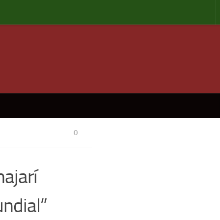
0
ajarí
ndial”