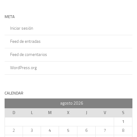
META
Iniciar sesión
Feed de entradas
Feed de comentarios
WordPress.org
CALENDAR
agosto 2026
D
L
M
X
J
V
S
1
2
3
4
5
6
7
8