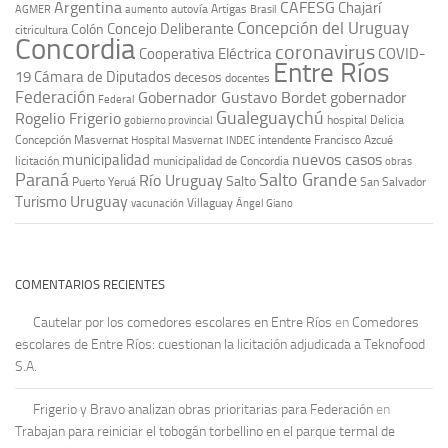
Argentina
CAFESG
Chajarí
autovía Artigas
AGMER
aumento
Brasil
Concepción del Uruguay
Concejo Deliberante
Colón
citricultura
Concordia
coronavirus
Cooperativa Eléctrica
COVID-
Entre Ríos
19
Cámara de Diputados
decesos
docentes
Federación
Gobernador Gustavo Bordet
gobernador
Federal
Gualeguaychú
Rogelio Frigerio
hospital Delicia
gobierno provincial
Concepción Masvernat
intendente Francisco Azcué
Hospital Masvernat
INDEC
nuevos casos
municipalidad
licitación
municipalidad de Concordia
obras
Paraná
Salto Grande
Río Uruguay
Salto
Puerto Yeruá
San Salvador
Uruguay
Turismo
vacunación
Villaguay
Ángel Giano
COMENTARIOS RECIENTES
Cautelar por los comedores escolares en Entre Ríos
en
Comedores
escolares de Entre Ríos: cuestionan la licitación adjudicada a Teknofood
S.A.
Frigerio y Bravo analizan obras prioritarias para Federación
en
Trabajan para reiniciar el tobogán torbellino en el parque termal de