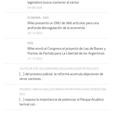
legislativo busca sostener al sector
05/08/2026
ECONOMÍA
/
PAÍS
Milei presentó un DNU de 366 artículos para una
profunda desregulación de la economía
20/12/2023
PAÍS
Milei envió al Congreso el proyecto de Ley de Bases y
Puntos de Partida para La Libertad de los Argentinos
27/12/2023
CAUTELAR POR LOS COMEDORES ESCOLARES EN ENTRE RÍOS DICE:
[…] del proceso judicial, la reforma acumula objeciones de
otros sectores...
FRIGERIO Y BRAVO ANALIZAN OBRAS PRIORITARIAS PARA FEDERACIÓN
DICE:
[…] expuso la importancia de potenciar el Parque Acuático
termal con...