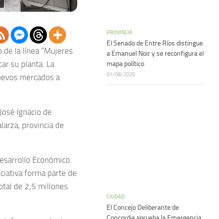
PROVINCIA
El Senado de Entre Ríos distingue
 de la línea “Mujeres
a Emanuel Noir y se reconfigura el
car su planta. La
mapa político
07/08/2026
nuevos mercados a
 José Ignacio de
larza, provincia de
Desarrollo Económico
iciativa forma parte de
otal de 2,5 millones
CIUDAD
El Concejo Deliberante de
Concordia aprueba la Emergencia