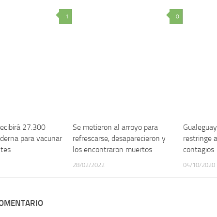
1
0
recibirá 27.300
Se metieron al arroyo para
Gualeguay 
oderna para vacunar
refrescarse, desaparecieron y
restringe 
ntes
los encontraron muertos
contagios
28/02/2022
04/10/2020
COMENTARIO