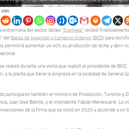
nte de la empresa, Cremigal Celeste Valenti, y el presidente del BICE, José Ignacio de Mendiguren.
 con
 entrerriana del sector lácteo
“Cremigal”
recibió financiamiento
n” del
Banco de Inversión y Comercio Exterior (BICE)
para tecnifi
les permitirá aumentar un 40% su producción de leche y abrir 
nacional.
se realizó durante una visita que realizó el presidente de BICE,
 a la planta que tiene la empresa en la localidad de General Ga
ido participaron también el ministro de Producción, Turismo y 
ncia, Juan José Bahillo, y el intendente Fabián Menescardi. La in
inversiones de la firma que se inició en 2020 y asciende a un t
.