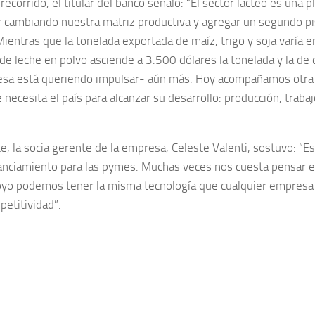
recorrido, el titular del banco señaló: “El sector lácteo es una
r cambiando nuestra matriz productiva y agregar un segundo pi
Mientras que la tonelada exportada de maíz, trigo y soja varía 
a de leche en polvo asciende a 3.500 dólares la tonelada y la de
sa está queriendo impulsar- aún más. Hoy acompañamos otra 
 necesita el país para alcanzar su desarrollo: producción, traba
te, la socia gerente de la empresa, Celeste Valenti, sostuvo: “
nanciamiento para las pymes. Muchas veces nos cuesta pensar e
oyo podemos tener la misma tecnología que cualquier empresa
etitividad”.