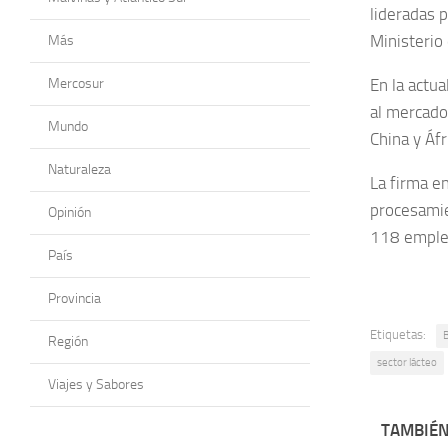
lideradas 
Ministerio
Más
En la actu
Mercosur
al mercado 
Mundo
China y Áfr
Naturaleza
La firma e
procesamie
Opinión
118 emple
País
Provincia
Etiquetas:
Región
sector lácteo
Viajes y Sabores
TAMBIÉN