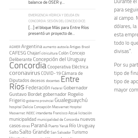
Durante el 
balance de OSER y...
para segui
EMERGENCIA HÍDRICA Y DEUDA EN
al campo. 
CONCORDIA: SESIÓN DEL CONCEJO DICE:
dólares, l
[…] el bloque Más para Entre Ríos
presentó un proyecto de...
esta empre
todo lo que
Argentina
autovía Artigas
AGMER
aumento
Brasil
divisas”.
CAFESG
Chajarí
Concejo
Colón
citricultura
Concepción del Uruguay
Deliberante
Concordia
Por su par
Cooperativa Eléctrica
coronavirus
tipo de fi
COVID-19
Cámara de
Entre
Diputados
decesos
tipo de ap
docentes
Ríos
Federación
Gobernador
Federal
mayor comp
Gustavo Bordet
gobernador Rogelio
Gualeguaychú
Frigerio
gobierno provincial
hospital Delicia Concepción Masvernat
Hospital
intendente Francisco Azcué
licitación
Masvernat
INDEC
nuevos
municipalidad
municipalidad de Concordia
Paraná
casos
Río Uruguay
obras
Puerto Yeruá
Salto Grande
Turismo
Salto
San Salvador