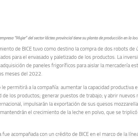
empresa “Mujer” del sector lácteo provincial tiene su planta de producción en la lo
amiento de BICE tuvo como destino la compra de dos robots de 
zados para el envasado y paletizado de los productos. La invers
adquisición de paneles frigoríficos para aislar la mercadería es
os meses del 2022.
o le permitirá a la compañía: aumentar la capacidad productiva 
ad de los productos; generar puestos de trabajo; y abrir nuevos
ernacional, impulsarán la exportación de sus quesos mozzarella
 mantendrán el crecimiento de la leche en polvo, que se triplicó
iva fue acompañada con un crédito de BICE en el marco de la lín