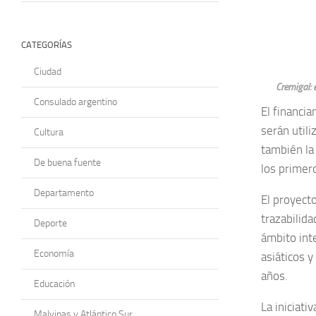
CATEGORÍAS
Ciudad
Cremigal: 
Consulado argentino
El financi
serán utili
Cultura
también la 
De buena fuente
los primer
Departamento
El proyect
trazabilid
Deporte
ámbito int
Economía
asiáticos y
años.
Educación
La iniciat
Malvinas y Atlántico Sur