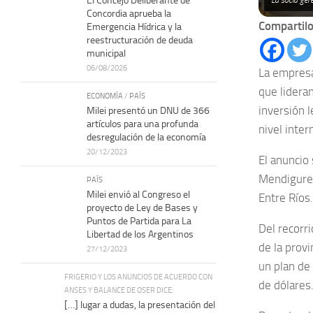
El Concejo Deliberante de
La socia gere
Concordia aprueba la
Compartilo
Emergencia Hídrica y la
reestructuración de deuda
municipal
06/08/2026
La empresa
que lidera
ECONOMÍA
/
PAÍS
inversión 
Milei presentó un DNU de 366
artículos para una profunda
nivel inter
desregulación de la economía
20/12/2023
El anuncio 
Mendiguren,
PAÍS
Milei envió al Congreso el
Entre Ríos.
proyecto de Ley de Bases y
Puntos de Partida para La
Del recorr
Libertad de los Argentinos
de la provi
27/12/2023
un plan de 
FRIGERIO Y LOS ANUNCIOS DE ACUERDO CON
de dólares
ANSES Y BALANCE DE OSER DICE:
[…] lugar a dudas, la presentación del