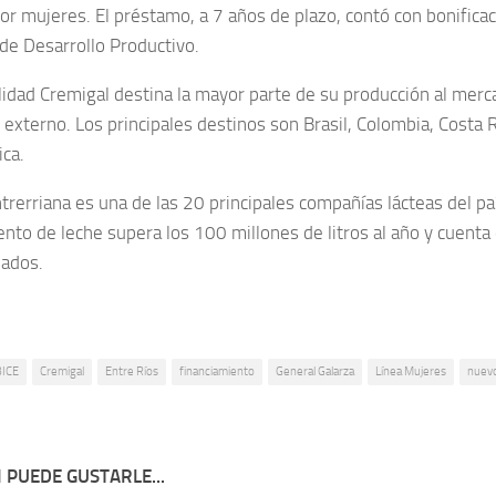
por mujeres. El préstamo, a 7 años de plazo, contó con bonific
 de Desarrollo Productivo.
alidad Cremigal destina la mayor parte de su producción al merc
externo. Los principales destinos son Brasil, Colombia, Costa R
ica.
ntrerriana es una de las 20 principales compañías lácteas del p
nto de leche supera los 100 millones de litros al año y cuenta
ados.
BICE
Cremigal
Entre Ríos
financiamiento
General Galarza
Línea Mujeres
nuev
 PUEDE GUSTARLE...