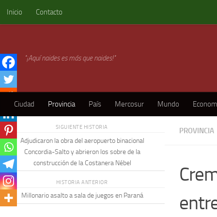
Inicio
Contacto
Skip to content
"¡Aquí naides es más que naides!"
Ciudad
Provincia
País
Mercosur
Mundo
Econom
SIGUIENTE HISTORIA
PROVINCIA
Adjudicaron la obra del aeropuerto binacional
Concordia-Salto y abrieron los sobre de la
construcción de la Costanera Nébel
Crem
HISTORIA ANTERIOR
entre
Millonario asalto a sala de juegos en Paraná