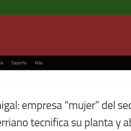
ía
Deporte
Más
igal: empresa “mujer” del sec
rriano tecnifica su planta y a