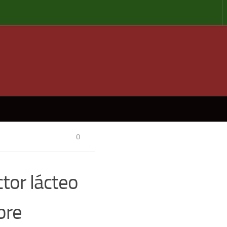
0
tor lácteo
bre