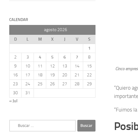
CALENDAR
agosto 2026
D
L
M
X
J
V
S
1
2
3
4
5
6
7
8
9
10
11
12
13
14
15
Cinco empresa
16
17
18
19
20
21
22
23
24
25
26
27
28
29
“Quiero ag
30
31
importante
« Jul
“Fuimos la 
Posib
Buscar: