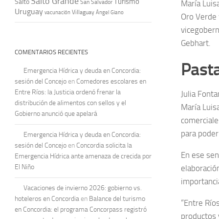
Salto Grande
Turismo
Salto
San Salvador
María Luis
Uruguay
vacunación
Villaguay
Ángel Giano
Oro Verde 
vicegobern
Gebhart.
COMENTARIOS RECIENTES
Pasta
Emergencia Hídrica y deuda en Concordia:
sesión del Concejo
en
Comedores escolares en
Entre Ríos: la Justicia ordenó frenar la
Julia Fonta
distribución de alimentos con sellos y el
María Luis
Gobierno anunció que apelará
comerciale
para poder
Emergencia Hídrica y deuda en Concordia:
sesión del Concejo
en
Concordia solicita la
En ese sent
Emergencia Hídrica ante amenaza de crecida por
El Niño
elaboració
importanci
Vacaciones de invierno 2026: gobierno vs.
hoteleros en Concordia
en
Balance del turismo
“Entre Río
en Concordia: el programa Concorpass registró
productos 