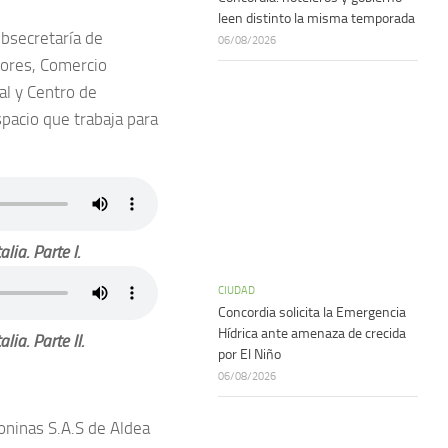
leen distinto la misma temporada
ubsecretaría de
06/08/2026
iores, Comercio
al y Centro de
spacio que trabaja para
lia. Parte I.
CIUDAD
Concordia solicita la Emergencia
Hídrica ante amenaza de crecida
ia. Parte II.
por El Niño
06/08/2026
oninas S.A.S de Aldea