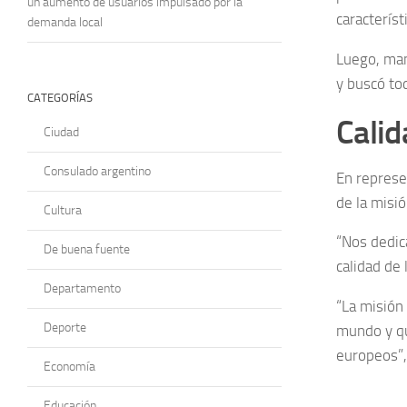
un aumento de usuarios impulsado por la
característ
demanda local
Luego, man
y buscó to
CATEGORÍAS
Calid
Ciudad
Consulado argentino
En represe
de la misi
Cultura
“Nos dedica
De buena fuente
calidad de 
Departamento
“La misión
Deporte
mundo y qu
europeos”,
Economía
Educación