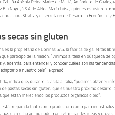
a, Cabaña Apícola Reina Madre de Maciá, Amándote de Gualegua
y Bio Nogoyá S.A de Aldea María Luisa, quienes estuvieron ac
adora Laura Stratta y el secretario de Desarrollo Económico y
s secas sin gluten
na es la propietaria de Doninas SAS, la fábrica de galletitas lib
a que participó de la misión: “Vinimos a Italia en búsqueda de 
s y, además, para entender y conocer cuáles son las tendenci
 adaptarlo a nuestro país”, expresó.
ido, indicó que, durante la visita a Italia, “pudimos obtener in
n de pastas secas sin gluten, que es nuestro próximo desarrollo
a que están mereciendo los productos orgánicos o bio”.
s está preparada tanto como productora como para industrializa
y nos da mucho ánimo poder concretar grandes ideas y proyect