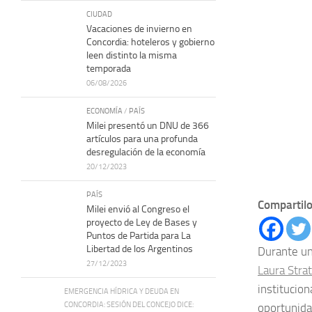
CIUDAD
Vacaciones de invierno en
Concordia: hoteleros y gobierno
leen distinto la misma
temporada
06/08/2026
ECONOMÍA
/
PAÍS
Milei presentó un DNU de 366
artículos para una profunda
desregulación de la economía
20/12/2023
PAÍS
Compartilo
Milei envió al Congreso el
proyecto de Ley de Bases y
Puntos de Partida para La
Libertad de los Argentinos
Durante u
27/12/2023
Laura Stra
institucio
EMERGENCIA HÍDRICA Y DEUDA EN
CONCORDIA: SESIÓN DEL CONCEJO DICE:
oportunida