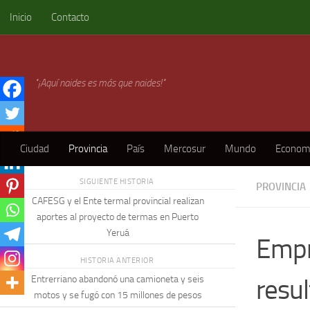
Inicio
Contacto
Skip to content
"¡Aquí naides es más que naides!"
Ciudad
Provincia
País
Mercosur
Mundo
Econom
SIGUIENTE HISTORIA
PROVINCIA
CAFESG y el Ente termal provincial realizan
aportes al proyecto de termas en Puerto
Yeruá
Empr
HISTORIA ANTERIOR
resul
Entrerriano abandonó una camioneta y seis
motos y se fugó con 15 millones de pesos