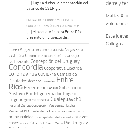
cierre y t
[…] lugar a dudas, la presentación del
balance de OSER y...
Matías All
EMERGENCIA HÍDRICA Y DEUDA EN
goleador d
CONCORDIA: SESIÓN DEL CONCEJO DICE:
[…] el bloque Más para Entre Ríos
Este jueve
presentó un proyecto de...
Gallegos.
Argentina
autovía Artigas
AGMER
aumento
Brasil
CAFESG
Chajarí
Concejo
Colón
citricultura
Concepción del Uruguay
Deliberante
Concordia
Cooperativa Eléctrica
coronavirus
COVID-19
Cámara de
Entre
Diputados
decesos
docentes
Ríos
Federación
Gobernador
Federal
Gustavo Bordet
gobernador Rogelio
Gualeguaychú
Frigerio
gobierno provincial
hospital Delicia Concepción Masvernat
Hospital
intendente Francisco Azcué
licitación
Masvernat
INDEC
nuevos
municipalidad
municipalidad de Concordia
Paraná
casos
Río Uruguay
obras
Puerto Yeruá