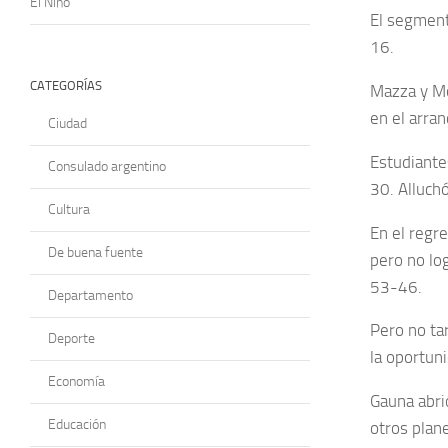
El Niño
El segmento
16.
CATEGORÍAS
Mazza y Mo
en el arra
Ciudad
Estudiante
Consulado argentino
30. Alluch
Cultura
En el regre
De buena fuente
pero no lo
53-46.
Departamento
Pero no tar
Deporte
la oportuni
Economía
Gauna abri
Educación
otros plane