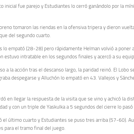
 inicial fue parejo y Estudiantes lo cerró ganándolo por la mín
reno tomaron las riendas en la ofensiva tripera y dieron vuel
nque del segundo cuarto.
s lo empató (28-28) pero rápidamente Helman volvió a poner a
ón estuvo intratable en los segundos finales y acercó a su equi
so a la acción tras el descanso largo, la paridad reinó. El Lobo 
graba despegarse y Alluchón lo empató en 43. Vallejos y Sánche
dó en llegar la respuesta de la visita que se vino y achicó la di
dad y con un triple de Yaskulka a 5 segundos del cierre lo pasó
ó el último cuarto y Estudiantes se puso tres arriba (57-60). A
s para el tramo final del juego.