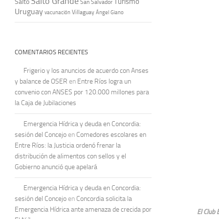
Salto Grande
Turismo
Salto
San Salvador
Uruguay
vacunación
Villaguay
Ángel Giano
COMENTARIOS RECIENTES
Frigerio y los anuncios de acuerdo con Anses
y balance de OSER
en
Entre Ríos logra un
convenio con ANSES por 120.000 millones para
la Caja de Jubilaciones
Emergencia Hídrica y deuda en Concordia:
sesión del Concejo
en
Comedores escolares en
Entre Ríos: la Justicia ordenó frenar la
distribución de alimentos con sellos y el
Gobierno anunció que apelará
Emergencia Hídrica y deuda en Concordia:
sesión del Concejo
en
Concordia solicita la
Emergencia Hídrica ante amenaza de crecida por
El Club 