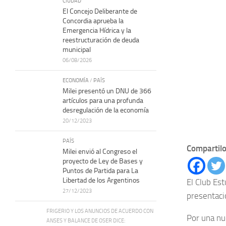
CIUDAD
El Concejo Deliberante de
Concordia aprueba la
Emergencia Hídrica y la
reestructuración de deuda
municipal
06/08/2026
ECONOMÍA
/
PAÍS
Milei presentó un DNU de 366
artículos para una profunda
desregulación de la economía
20/12/2023
PAÍS
Compartilo
Milei envió al Congreso el
proyecto de Ley de Bases y
Puntos de Partida para La
Libertad de los Argentinos
El Club Es
27/12/2023
presentaci
FRIGERIO Y LOS ANUNCIOS DE ACUERDO CON
Por una nu
ANSES Y BALANCE DE OSER DICE: