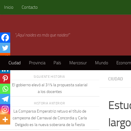
Inicio
Contacto
Skip to content
"¡Aquí naides es más que naides!"
Ciudad
Provincia
País
Mercosur
Mundo
Econom
SIGUIENTE HISTORIA
CIUDAD
El gobierno elevó al 31% la propuesta salarial
a los docentes
Estu
HISTORIA ANTERIOR
La Comparsa Emperatriz retuvo el título de
largo
campeona del Carnaval de Concordia y Carla
Delgado es la nueva soberana de la fiesta