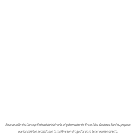
En la reunión del Consejo Federal de Hidrovía, el gobernador de Entre Ríos, Gustavo Bordet, propuso
que los puertos secundarios también sean dragados para tener acceso directo.