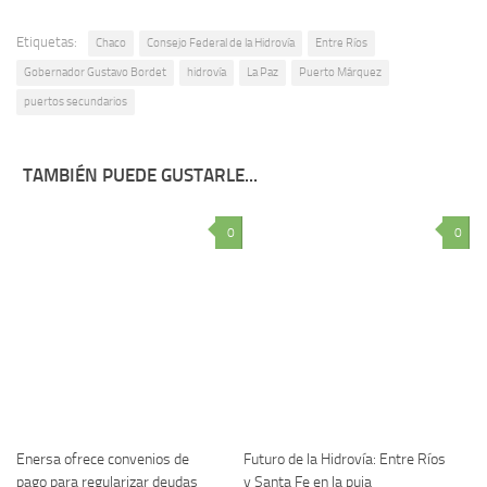
Etiquetas:
Chaco
Consejo Federal de la Hidrovía
Entre Ríos
Gobernador Gustavo Bordet
hidrovía
La Paz
Puerto Márquez
puertos secundarios
TAMBIÉN PUEDE GUSTARLE...
0
0
Enersa ofrece convenios de
Futuro de la Hidrovía: Entre Ríos
pago para regularizar deudas
y Santa Fe en la puja