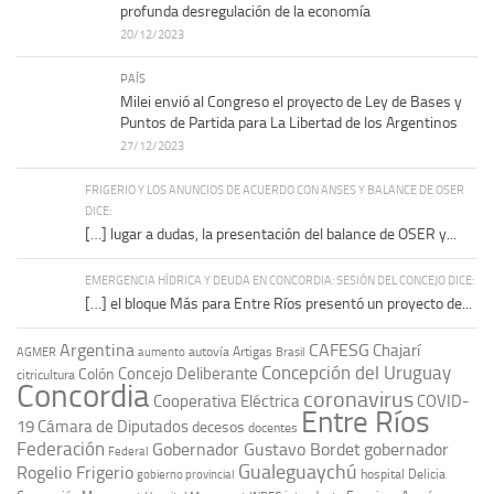
profunda desregulación de la economía
20/12/2023
PAÍS
Milei envió al Congreso el proyecto de Ley de Bases y
Puntos de Partida para La Libertad de los Argentinos
27/12/2023
FRIGERIO Y LOS ANUNCIOS DE ACUERDO CON ANSES Y BALANCE DE OSER
DICE:
[…] lugar a dudas, la presentación del balance de OSER y...
EMERGENCIA HÍDRICA Y DEUDA EN CONCORDIA: SESIÓN DEL CONCEJO DICE:
[…] el bloque Más para Entre Ríos presentó un proyecto de...
Argentina
CAFESG
Chajarí
autovía Artigas
AGMER
aumento
Brasil
Concepción del Uruguay
Concejo Deliberante
Colón
citricultura
Concordia
coronavirus
Cooperativa Eléctrica
COVID-
Entre Ríos
19
Cámara de Diputados
decesos
docentes
Federación
Gobernador Gustavo Bordet
gobernador
Federal
Gualeguaychú
Rogelio Frigerio
hospital Delicia
gobierno provincial