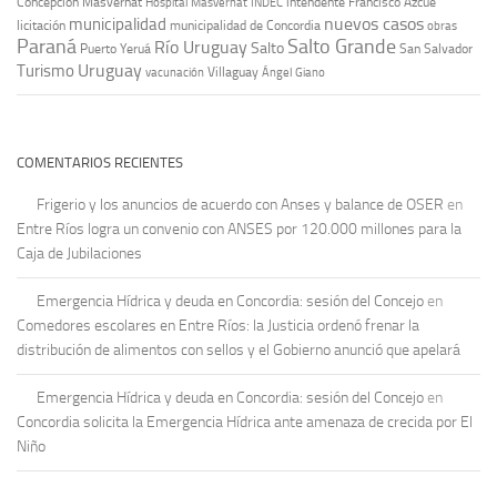
Concepción Masvernat
intendente Francisco Azcué
Hospital Masvernat
INDEC
nuevos casos
municipalidad
licitación
municipalidad de Concordia
obras
Paraná
Salto Grande
Río Uruguay
Salto
Puerto Yeruá
San Salvador
Uruguay
Turismo
vacunación
Villaguay
Ángel Giano
COMENTARIOS RECIENTES
Frigerio y los anuncios de acuerdo con Anses y balance de OSER
en
Entre Ríos logra un convenio con ANSES por 120.000 millones para la
Caja de Jubilaciones
Emergencia Hídrica y deuda en Concordia: sesión del Concejo
en
Comedores escolares en Entre Ríos: la Justicia ordenó frenar la
distribución de alimentos con sellos y el Gobierno anunció que apelará
Emergencia Hídrica y deuda en Concordia: sesión del Concejo
en
Concordia solicita la Emergencia Hídrica ante amenaza de crecida por El
Niño