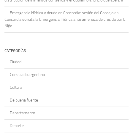
distribución de alimentos con sellos y el Gobierno anunció que apelará
Emergencia Hídrica y deuda en Concordia: sesión del Concejo
en
Concordia solicita la Emergencia Hídrica ante amenaza de crecida por El
Niño
CATEGORÍAS
Ciudad
Consulado argentino
Cultura
De buena fuente
Departamento
Deporte