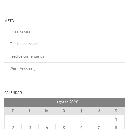
META
Iniciar sesión
Feed de entradas
Feed de comentarios
WordPress.org
CALENDAR
agosto 2026
D
L
M
X
J
V
S
1
2
3
4
5
6
7
8