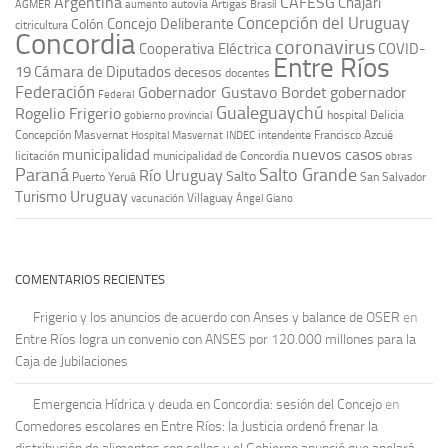
Argentina
CAFESG
Chajarí
autovía Artigas
AGMER
aumento
Brasil
Concepción del Uruguay
Concejo Deliberante
Colón
citricultura
Concordia
coronavirus
Cooperativa Eléctrica
COVID-
Entre Ríos
19
Cámara de Diputados
decesos
docentes
Federación
Gobernador Gustavo Bordet
gobernador
Federal
Gualeguaychú
Rogelio Frigerio
hospital Delicia
gobierno provincial
Concepción Masvernat
intendente Francisco Azcué
Hospital Masvernat
INDEC
nuevos casos
municipalidad
licitación
municipalidad de Concordia
obras
Paraná
Salto Grande
Río Uruguay
Salto
Puerto Yeruá
San Salvador
Uruguay
Turismo
vacunación
Villaguay
Ángel Giano
COMENTARIOS RECIENTES
Frigerio y los anuncios de acuerdo con Anses y balance de OSER
en
Entre Ríos logra un convenio con ANSES por 120.000 millones para la
Caja de Jubilaciones
Emergencia Hídrica y deuda en Concordia: sesión del Concejo
en
Comedores escolares en Entre Ríos: la Justicia ordenó frenar la