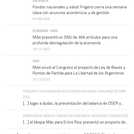
PROVINCIA
Fondos nacionales y salud: Frigerio cierra una semana
clave con anuncios económicos y de gestión
07/08/2026
ECONOMÍA
/
PAÍS
Milei presentó un DNU de 366 artículos para una
profunda desregulación de la economía
20/12/2023
PAÍS
Milei envió al Congreso el proyecto de Ley de Bases y
Puntos de Partida para La Libertad de los Argentinos
27/12/2023
FRIGERIO Y LOS ANUNCIOS DE ACUERDO CON ANSES Y BALANCE DE OSER
DICE:
[…] lugar a dudas, la presentación del balance de OSER y...
EMERGENCIA HÍDRICA Y DEUDA EN CONCORDIA: SESIÓN DEL CONCEJO DICE:
[…] el bloque Más para Entre Ríos presentó un proyecto de...