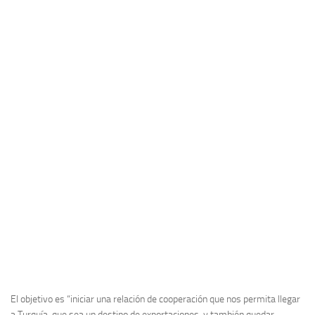
El objetivo es “iniciar una relación de cooperación que nos permita llegar
a Turquía, que sea un destino de exportaciones, y también quedar