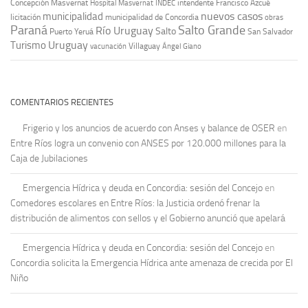
Concepción Masvernat
intendente Francisco Azcué
Hospital Masvernat
INDEC
nuevos casos
municipalidad
licitación
municipalidad de Concordia
obras
Paraná
Salto Grande
Río Uruguay
Salto
Puerto Yeruá
San Salvador
Uruguay
Turismo
vacunación
Villaguay
Ángel Giano
COMENTARIOS RECIENTES
Frigerio y los anuncios de acuerdo con Anses y balance de OSER
en
Entre Ríos logra un convenio con ANSES por 120.000 millones para la
Caja de Jubilaciones
Emergencia Hídrica y deuda en Concordia: sesión del Concejo
en
Comedores escolares en Entre Ríos: la Justicia ordenó frenar la
distribución de alimentos con sellos y el Gobierno anunció que apelará
Emergencia Hídrica y deuda en Concordia: sesión del Concejo
en
Concordia solicita la Emergencia Hídrica ante amenaza de crecida por El
Niño