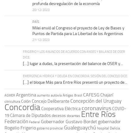
profunda desregulación de la economía
20/12/2023
PAÍS
Milei envió al Congreso el proyecto de Ley de Bases y
Puntos de Partida para La Libertad de los Argentinos
27/12/2023
FRIGERIO Y LOS ANUNCIOS DE ACUERDO CON ANSES Y BALANCE DE OSER
DICE:
[…] lugar a dudas, la presentación del balance de OSER y...
EMERGENCIA HÍDRICA Y DEUDA EN CONCORDIA: SESIÓN DEL CONCEJO DICE:
[…] el bloque Más para Entre Ríos presentó un proyecto de...
Argentina
CAFESG
Chajarí
autovía Artigas
AGMER
aumento
Brasil
Concepción del Uruguay
Concejo Deliberante
Colón
citricultura
Concordia
coronavirus
Cooperativa Eléctrica
COVID-
Entre Ríos
19
Cámara de Diputados
decesos
docentes
Federación
Gobernador Gustavo Bordet
gobernador
Federal
Gualeguaychú
Rogelio Frigerio
hospital Delicia
gobierno provincial