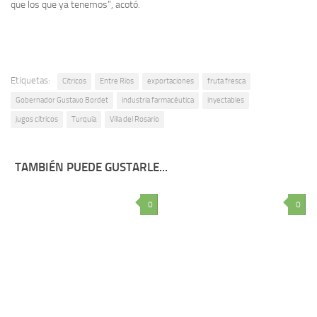
que los que ya tenemos”, acotó.
Etiquetas:
Cítricos
Entre Ríos
exportaciones
fruta fresca
Gobernador Gustavo Bordet
industria farmacéutica
inyectables
jugos cítricos
Turquía
Villa del Rosario
TAMBIÉN PUEDE GUSTARLE...
0
0