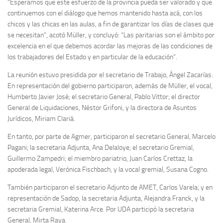
“Esperamos que este esfuerzo de la provincia pueda ser valorado y que
continuemos con el diálogo que hemos mantenido hasta acá, con los
chicos y las chicas en las aulas, a fin de garantizar los días de clases que
se necesitan”, acotó Müller, y concluyó: “Las paritarias son el ámbito por
excelencia en el que debemos acordar las mejoras de las condiciones de
los trabajadores del Estado y en particular de la educación”.
La reunión estuvo presidida por el secretario de Trabajo, Ángel Zacarías.
En representación del gobierno participaron, además de Müller, el vocal,
Humberto Javier José; el secretario General, Pablo Vittor; el director
General de Liquidaciones, Néstor Grifoni, y la directora de Asuntos
Jurídicos, Miriam Clariá.
En tanto, por parte de Agmer, participaron el secretario General, Marcelo
Pagani; la secretaria Adjunta, Ana Delaloye; el secretario Gremial,
Guillermo Zampedri; el miembro pariatrio, Juan Carlos Crettaz, la
apoderada legal, Verónica Fischbach, y la vocal gremial, Susana Cogno.
También participaron el secretario Adjunto de AMET, Carlos Varela; y en
representación de Sadop, la secretaria Adjunta, Alejandra Franck, y la
secretaria Gremial, Katerina Arce. Por UDA participó la secretaria
General, Mirta Raya.