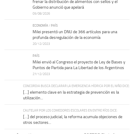
frenar la distribución de alimentos con sellos y el
Gobierno anunció que apelará
05/08/2026
ECONOMÍA
/
PAÍS
Milei presentó un DNU de 366 artículos para una
profunda desregulación de la economía
20/12/2023
PAÍS
Milei envió al Congreso el proyecto de Ley de Bases y
Puntos de Partida para La Libertad de los Argentinos
27/12/2023
CONCORDIA BUSCA DECLARAR LA EMERGENCIA HÍDRICA POR EL NIÑO DICE:
[…] elemento clave en la estrategia de prevención es la
utilización...
CAUTELAR POR LOS COMEDORES ESCOLARES EN ENTRE RÍOS DICE:
[…] del proceso judicial, la reforma acumula objeciones de
otros sectores...