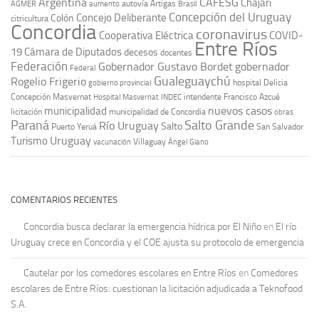
Argentina
CAFESG
Chajarí
autovía Artigas
AGMER
aumento
Brasil
Concepción del Uruguay
Concejo Deliberante
Colón
citricultura
Concordia
coronavirus
Cooperativa Eléctrica
COVID-
Entre Ríos
19
Cámara de Diputados
decesos
docentes
Federación
Gobernador Gustavo Bordet
gobernador
Federal
Gualeguaychú
Rogelio Frigerio
hospital Delicia
gobierno provincial
Concepción Masvernat
intendente Francisco Azcué
Hospital Masvernat
INDEC
nuevos casos
municipalidad
licitación
municipalidad de Concordia
obras
Paraná
Salto Grande
Río Uruguay
Salto
Puerto Yeruá
San Salvador
Uruguay
Turismo
vacunación
Villaguay
Ángel Giano
COMENTARIOS RECIENTES
Concordia busca declarar la emergencia hídrica por El Niño
en
El río
Uruguay crece en Concordia y el COE ajusta su protocolo de emergencia
Cautelar por los comedores escolares en Entre Ríos
en
Comedores
escolares de Entre Ríos: cuestionan la licitación adjudicada a Teknofood
S.A.