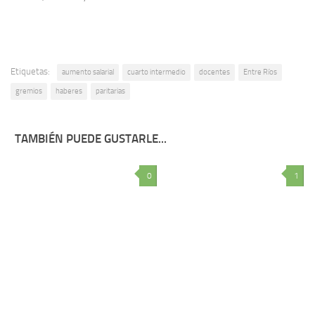
Etiquetas:
aumento salarial
cuarto intermedio
docentes
Entre Ríos
gremios
haberes
paritarias
TAMBIÉN PUEDE GUSTARLE...
0
1