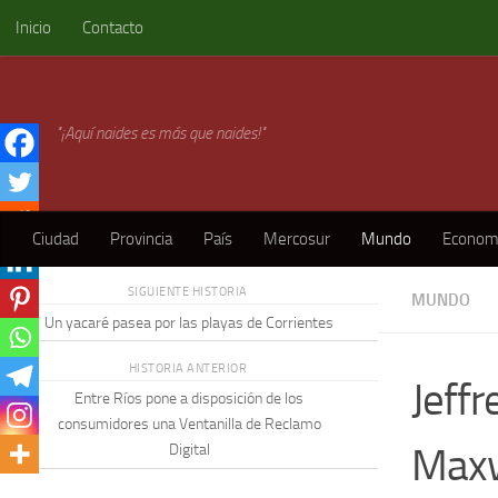
Inicio
Contacto
Skip to content
"¡Aquí naides es más que naides!"
Ciudad
Provincia
País
Mercosur
Mundo
Econom
SIGUIENTE HISTORIA
MUNDO
Un yacaré pasea por las playas de Corrientes
HISTORIA ANTERIOR
Jeffr
Entre Ríos pone a disposición de los
consumidores una Ventanilla de Reclamo
Maxw
Digital