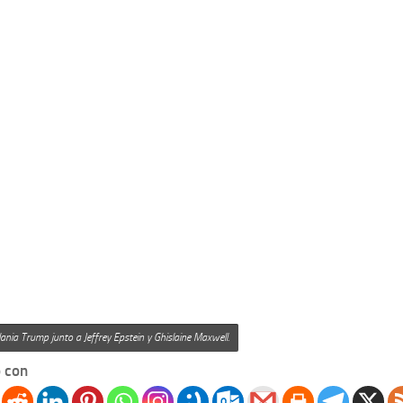
ania Trump junto a Jeffrey Epstein y Ghislaine Maxwell.
 con