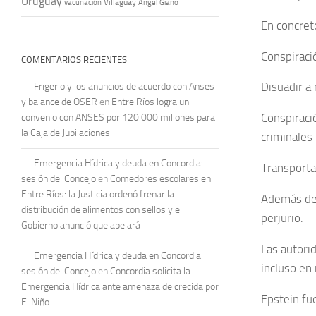
Uruguay
vacunación
Villaguay
Ángel Giano
En concret
Conspiració
COMENTARIOS RECIENTES
Disuadir a 
Frigerio y los anuncios de acuerdo con Anses
y balance de OSER
en
Entre Ríos logra un
Conspiraci
convenio con ANSES por 120.000 millones para
la Caja de Jubilaciones
criminales
Emergencia Hídrica y deuda en Concordia:
Transporta
sesión del Concejo
en
Comedores escolares en
Entre Ríos: la Justicia ordenó frenar la
Además de 
distribución de alimentos con sellos y el
perjurio.
Gobierno anunció que apelará
Las autori
Emergencia Hídrica y deuda en Concordia:
incluso en
sesión del Concejo
en
Concordia solicita la
Emergencia Hídrica ante amenaza de crecida por
Epstein fu
El Niño