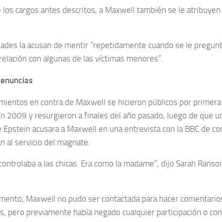
los cargos antes descritos, a Maxwell también se le atribuyen
dades la acusan de mentir “repetidamente cuando se le pregunt
 relación con algunas de las víctimas menores”.
denuncias
mientos en contra de Maxwell se hicieron públicos por primer
 en 2009 y resurgieron a finales del año pasado, luego de que u
e Epstein acusara a Maxwell en una entrevista con la BBC de con
n al servicio del magnate.
 controlaba a las chicas. Era como la madame”, dijo Sarah Rans
ento, Maxwell no pudo ser contactada para hacer comentario
s, pero previamente había negado cualquier participación o co