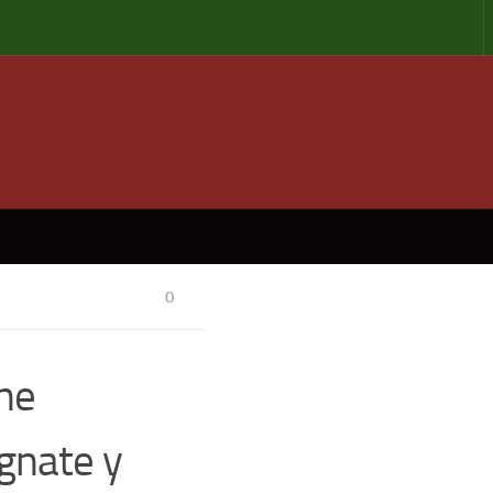
0
ine
gnate y