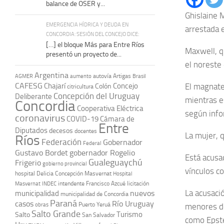
balance de OSER y...
Ghislaine M
EMERGENCIA HÍDRICA Y DEUDA EN
arrestada e
CONCORDIA: SESIÓN DEL CONCEJO DICE:
[…] el bloque Más para Entre Ríos
Maxwell, q
presentó un proyecto de...
el noreste
Argentina
autovía Artigas
AGMER
aumento
Brasil
CAFESG
Chajarí
Concejo
El magnate
Colón
citricultura
Concepción del Uruguay
Deliberante
mientras e
Concordia
Cooperativa Eléctrica
según info
coronavirus
COVID-19
Cámara de
Entre
Diputados
decesos
docentes
La mujer, 
Ríos
Federación
Gobernador
Federal
Gustavo Bordet
gobernador Rogelio
Está acusa
Gualeguaychú
Frigerio
gobierno provincial
vínculos co
hospital Delicia Concepción Masvernat
Hospital
intendente Francisco Azcué
licitación
Masvernat
INDEC
La acusació
nuevos
municipalidad
municipalidad de Concordia
Paraná
casos
Río Uruguay
obras
Puerto Yeruá
menores de
Salto Grande
Turismo
Salto
San Salvador
como Epste