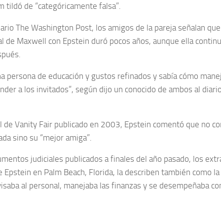
 tildó de “categóricamente falsa”.
iario The Washington Post, los amigos de la pareja señalan que 
l de Maxwell con Epstein duró pocos años, aunque ella continu
spués.
una persona de educación y gustos refinados y sabía cómo manej
der a los invitados”, según dijo un conocido de ambos al diario
il de Vanity Fair publicado en 2003, Epstein comentó que no c
da sino su “mejor amiga”.
umentos judiciales publicados a finales del año pasado, los extr
 Epstein en Palm Beach, Florida, la describen también como la 
isaba al personal, manejaba las finanzas y se desempeñaba c