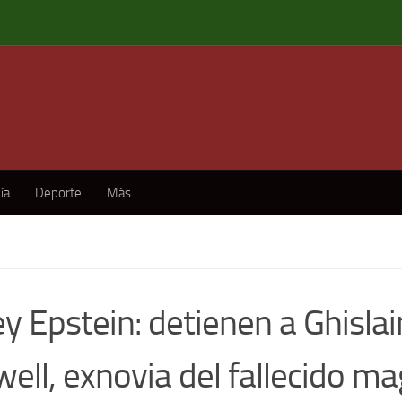
ía
Deporte
Más
ey Epstein: detienen a Ghisla
ell, exnovia del fallecido ma