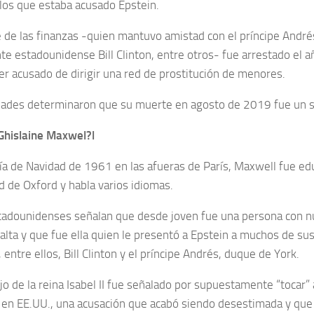
los que estaba acusado Epstein.
 de las finanzas -quien mantuvo amistad con el príncipe Andrés
te estadounidense Bill Clinton, entre otros- fue arrestado el
ser acusado de dirigir una red de prostitución de menores.
dades determinaron que su muerte en agosto de 2019 fue un su
Ghislaine Maxwel?l
día de Navidad de 1961 en las afueras de París, Maxwell fue ed
d de Oxford y habla varios idiomas.
adounidenses señalan que desde joven fue una persona con 
 alta y que fue ella quien le presentó a Epstein a muchos de su
entre ellos, Bill Clinton y el príncipe Andrés, duque de York.
ijo de la reina Isabel II fue señalado por supuestamente “tocar”
 en EE.UU., una acusación que acabó siendo desestimada y que 