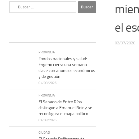
Buscar:
miemb
el e
02/07/2020
PROVINCIA
Fondos nacionales y salud:
Frigerio cierra una semana
clave con anuncios económicos
y de gestión
07/08/2026
PROVINCIA
El Senado de Entre Ríos
distingue a Emanuel Noir y se
reconfigura el mapa político
07/08/2026
CIUDAD