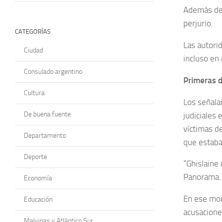
Además de 
perjurio.
CATEGORÍAS
Las autori
Ciudad
incluso en
Consulado argentino
Primeras 
Cultura
Los señala
De buena fuente
judiciales
víctimas d
Departamento
que estaba
Deporte
“Ghislaine
Panorama.
Economía
En ese mom
Educación
acusacione
Malvinas y Atlántico Sur