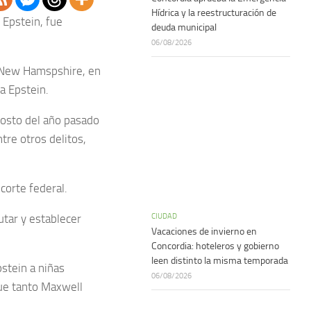
Hídrica y la reestructuración de
 Epstein, fue
deuda municipal
06/08/2026
n New Hamspshire, en
a Epstein.
gosto del año pasado
re otros delitos,
corte federal.
CIUDAD
utar y establecer
Vacaciones de invierno en
Concordia: hoteleros y gobierno
leen distinto la misma temporada
pstein a niñas
06/08/2026
que tanto Maxwell