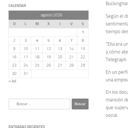
Buckingham
CALENDAR
agosto 2026
Según el d
sentimenta
D
L
M
X
J
V
S
tiempo de
1
2
3
4
5
6
7
8
“Ella era 
9
10
11
12
13
14
15
y cómo aten
16
17
18
19
20
21
22
Telegraph.
23
24
25
26
27
28
29
En un perf
30
31
una emplea
« Jul
En los doc
mansión de
Buscar:
que superv
social.
ENTRADAS RECIENTES