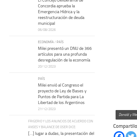
El Concejo Deliberante de
Concordia aprueba la
Emergencia Hídrica y la
reestructuración de deuda
municipal
06/08/2026
ECONOMÍA
/
PAÍS
Milei presentó un DNU de 366
artículos para una profunda
desregulación de la economía
20/12/2023
PAÍS
Milei envió al Congreso el
proyecto de Ley de Bases y
Puntos de Partida para La
Libertad de los Argentinos
27/12/2023
Donald y Mel
FRIGERIO Y LOS ANUNCIOS DE ACUERDO CON
Compartilo
ANSES Y BALANCE DE OSER DICE:
[…] lugar a dudas, la presentación del