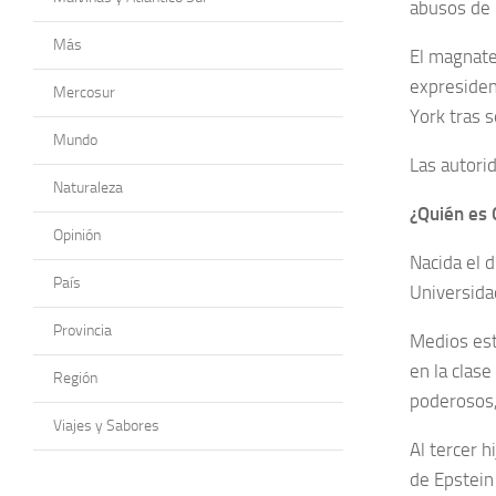
abusos de 
Más
El magnate
expresiden
Mercosur
York tras 
Mundo
Las autori
Naturaleza
¿Quién es 
Opinión
Nacida el 
País
Universida
Provincia
Medios est
en la clase
Región
poderosos, 
Viajes y Sabores
Al tercer h
de Epstein