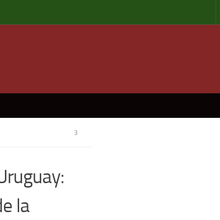
3
Uruguay:
e la