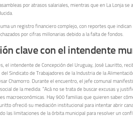
asambleas por atrasos salariales, mientras que en La Lonja se
ducida.
suma un registro financiero complejo, con reportes que indican
hazados por cifras millonarias debido a la falta de fondos.
ón clave con el intendente mu
s, el intendente de Concepción del Uruguay, José Lauritto, reci
 del Sindicato de Trabajadores de la Industria de la Alimentaci
César Chamorro. Durante el encuentro, el jefe comunal manifest
social de la medida: “Acá no se trata de buscar excusas y justif
nes macroeconómicas. Hay 900 familias que quieren saber cóm
uritto ofreció su mediación institucional para intentar abrir can
o las limitaciones de la órbita municipal para resolver un confl