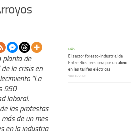
Arroyos
MÁS
El sector foresto-industrial de
a planta de
Entre Ríos presiona por un alivio
e la crisis en
en las tarifas eléctricas
10/08/2026
lecimiento “La
os 950
d laboral.
 de las protestas
de más de un mes
s en la industria