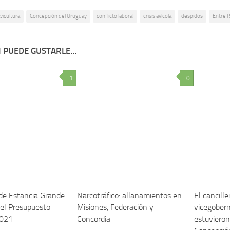
vicultura
Concepción del Uruguay
conflicto laboral
crisis avícola
despidos
Entre R
 PUEDE GUSTARLE...
1
0
de Estancia Grande
Narcotráfico: allanamientos en
El cancille
el Presupuesto
Misiones, Federación y
vicegobern
2021
Concordia
estuvieron