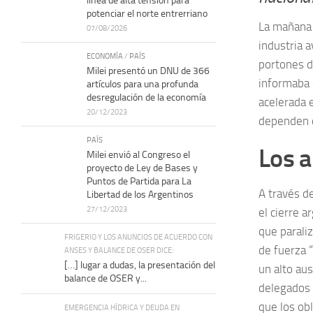
línea de alta tensión para
potenciar el norte entrerriano
La mañana 
07/08/2026
industria a
ECONOMÍA
/
PAÍS
portones d
Milei presentó un DNU de 366
informaba 
artículos para una profunda
desregulación de la economía
acelerada 
20/12/2023
dependen d
PAÍS
Los 
Milei envió al Congreso el
proyecto de Ley de Bases y
Puntos de Partida para La
A través d
Libertad de los Argentinos
27/12/2023
el cierre 
que parali
FRIGERIO Y LOS ANUNCIOS DE ACUERDO CON
de fuerza 
ANSES Y BALANCE DE OSER DICE:
[…] lugar a dudas, la presentación del
un alto au
balance de OSER y...
delegados 
que los ob
EMERGENCIA HÍDRICA Y DEUDA EN