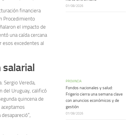
07/08/2026
turación financiera
un Procedimiento
eñalaron el impacto de
entó una caída cercana
ar esos excedentes al
 salarial
PROVINCIA
a. Sergio Vereda,
Fondos nacionales y salud:
 del Uruguay, calificó
Frigerio cierra una semana clave
 segunda quincena de
con anuncios económicos y de
s, aceptamos
gestión
07/08/2026
 desapareció”,