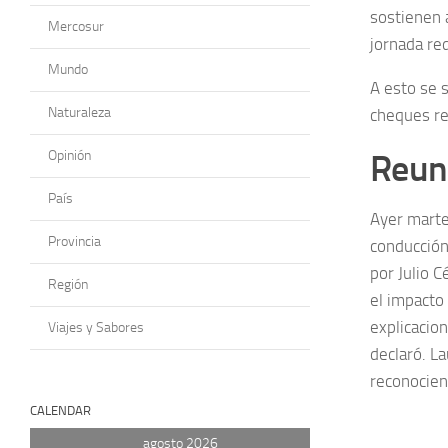
sostienen 
Mercosur
jornada re
Mundo
A esto se 
Naturaleza
cheques rec
Opinión
Reuni
País
Ayer marte
Provincia
conducción
por Julio 
Región
el impacto 
explicacio
Viajes y Sabores
declaró. La
reconociend
CALENDAR
agosto 2026