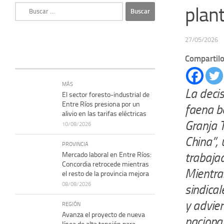
Buscar:
plan
27/05/2026
Compartilo
MÁS
La deci
El sector foresto-industrial de
Entre Ríos presiona por un
faena bo
alivio en las tarifas eléctricas
Granja T
10/08/2026
China”,
PROVINCIA
trabajad
Mercado laboral en Entre Ríos:
Concordia retrocede mientras
Mientras
el resto de la provincia mejora
08/08/2026
sindica
y advier
REGIÓN
Avanza el proyecto de nueva
nacional