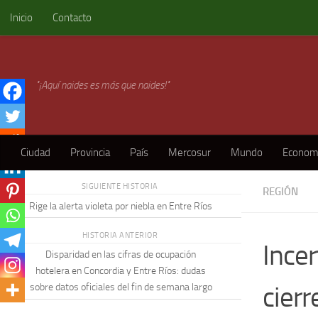
Inicio
Contacto
Skip to content
"¡Aquí naides es más que naides!"
Ciudad
Provincia
País
Mercosur
Mundo
Econom
SIGUIENTE HISTORIA
REGIÓN
Rige la alerta violeta por niebla en Entre Ríos
HISTORIA ANTERIOR
Ince
Disparidad en las cifras de ocupación
hotelera en Concordia y Entre Ríos: dudas
cier
sobre datos oficiales del fin de semana largo