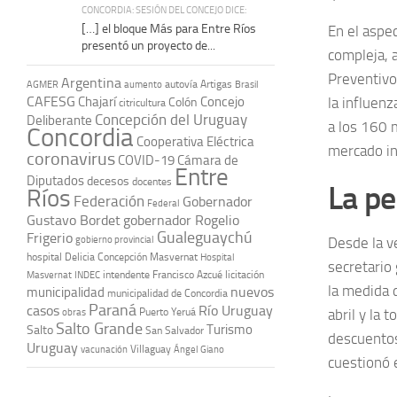
CONCORDIA: SESIÓN DEL CONCEJO DICE:
[…] el bloque Más para Entre Ríos
En el aspe
presentó un proyecto de...
compleja, 
Preventivo 
Argentina
autovía Artigas
AGMER
aumento
Brasil
CAFESG
Chajarí
Concejo
la influen
Colón
citricultura
Concepción del Uruguay
Deliberante
a los 160 
Concordia
Cooperativa Eléctrica
mercado in
coronavirus
COVID-19
Cámara de
Entre
Diputados
decesos
docentes
La pe
Ríos
Federación
Gobernador
Federal
Gustavo Bordet
gobernador Rogelio
Gualeguaychú
Frigerio
gobierno provincial
Desde la v
hospital Delicia Concepción Masvernat
Hospital
secretario
intendente Francisco Azcué
licitación
Masvernat
INDEC
la medida 
nuevos
municipalidad
municipalidad de Concordia
Paraná
casos
Río Uruguay
obras
Puerto Yeruá
abril y la
Salto Grande
Turismo
Salto
San Salvador
descuentos
Uruguay
vacunación
Villaguay
Ángel Giano
cuestionó e