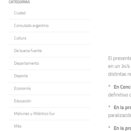
CATEGORÍAS
Ciudad
Consulado argentino
Cultura
De buena fuente
El present
Departamento
en un 34%
distintas r
Deporte
* En Conc
Economía
definitivo 
Educación
* En la pr
Malvinas y Atlántico Sur
paralizació
Más
* En la pr