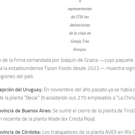
a
representantes
de STIA las
derivaciones
de la crisis en
Granja Tres
Arroyos.
e de la firma comandada por Joaquín de Grazia —cuyo paquete 
 a la estadounidense Tyson Foods desde 2022— muestra sign
egiones del país:
epción del Uruguay:
En noviembre del año pasado ya se había c
de la planta “Becar” (trasladando sus 270 empleados a “La China
ovincia de Buenos Aires:
Se sumó el cierre de la planta de Trist
n reciente de la planta Wade (ex Cresta Roja).
ovincia de Córdoba:
Los trabajadores de la planta AVEX en Río 