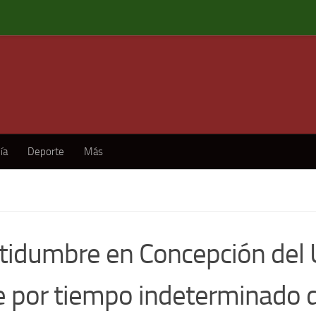
ía
Deporte
Más
rtidumbre en Concepción del 
re por tiempo indeterminado d