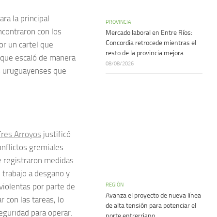
a la principal
PROVINCIA
encontraron con los
Mercado laboral en Entre Ríos:
Concordia retrocede mientras el
r un cartel que
resto de la provincia mejora
, que escaló de manera
08/08/2026
as uruguayenses que
Tres Arroyos
justificó
onflictos gremiales
e registraron medidas
 trabajo a desgano y
REGIÓN
violentas por parte de
Avanza el proyecto de nueva línea
 con las tareas, lo
de alta tensión para potenciar el
seguridad para operar.
norte entrerriano