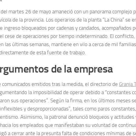
del martes 26 de mayo amaneció con un panorama complejo par
vícola de la provincia. Los operarios de la planta “La China” se 
e ingreso bloqueados por cadenas y candados, acompañados po
el cese de operaciones por tiempo indeterminado. El conflicto
en las últimas semanas, mantiene en vilo a cerca de mil famili
irectamente de esta fuente de trabajo.
argumentos de la empresa
e comunicados emitidos tras la medida, el directorio de
Granja 
argumentando la imposibilidad de operar debido a “constantes c
zaron sus operaciones”. Según la firma, en los últimos meses s
“inflexibles y desproporcionadas”, tales como paros constantes,
sentismo. Asimismo, la patronal denunció bloqueos y actitudes 
hacia los empleados que manifestaban su voluntad de continuar
ligó a cerrar ante la presunta falta de condiciones mínimas de 