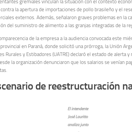
entantes gremiales vinculan la situación con el contexto econó
contra la apertura de importaciones de pollo brasileño y el res
rciales externos. Además, señalaron graves problemas en la c
ón del suministro de alimento a las granjas integradas de la re
comparecencia de la empresa a la audiencia convocada este miér
provincial en Paraná, donde solicitó una prórroga, la Unión Arg
es Rurales y Estibadores (UATRE) declaró el estado de alerta y m
Desde la organización denunciaron que los salarios se venían p
tas.
cenario de reestructuración n
El intendente
José Lauritto
analiza junto