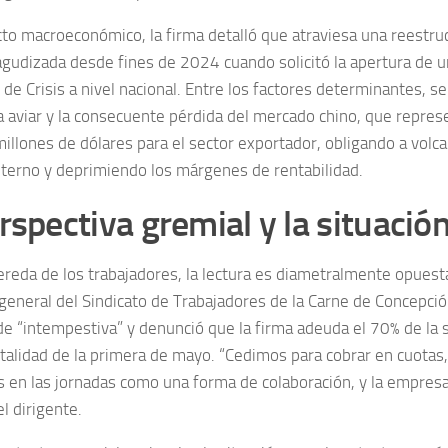
cto macroeconómico, la firma detalló que atraviesa una reestruc
agudizada desde fines de 2024 cuando solicitó la apertura de 
de Crisis a nivel nacional. Entre los factores determinantes, s
za aviar y la consecuente pérdida del mercado chino, que repres
millones de dólares para el sector exportador, obligando a volc
terno y deprimiendo los márgenes de rentabilidad.
rspectiva gremial y la situación
ereda de los trabajadores, la lectura es diametralmente opuest
 general del Sindicato de Trabajadores de la Carne de Concepción
de “intempestiva” y denunció que la firma adeuda el 70% de la
 totalidad de la primera de mayo. “Cedimos para cobrar en cuota
 en las jornadas como una forma de colaboración, y la empresa
l dirigente.