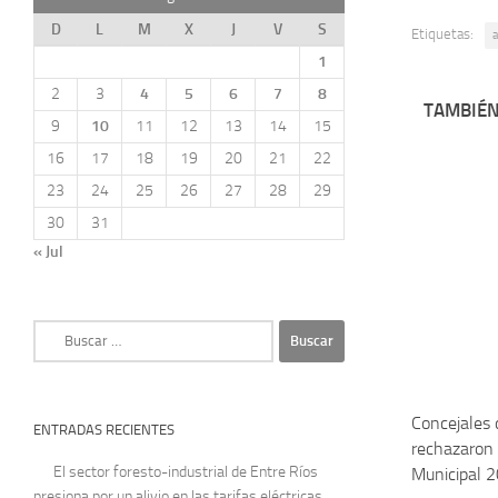
D
L
M
X
J
V
S
Etiquetas:
a
1
2
3
4
5
6
7
8
TAMBIÉN
9
10
11
12
13
14
15
16
17
18
19
20
21
22
23
24
25
26
27
28
29
30
31
« Jul
Buscar:
Concejales 
ENTRADAS RECIENTES
rechazaron 
El sector foresto-industrial de Entre Ríos
Municipal 
presiona por un alivio en las tarifas eléctricas