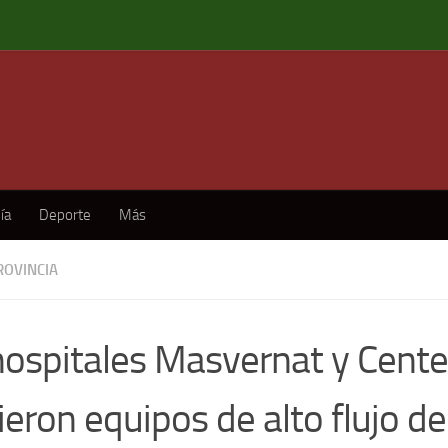
ía
Deporte
Más
ROVINCIA
hospitales Masvernat y Cente
ieron equipos de alto flujo d