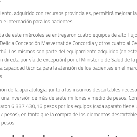
iento, adquirido con recursos provinciales, permitirá mejorar l
 e internación para los pacientes.
ada de este miércoles se entregaron cuatro equipos de alto fluj
l Delicia Concepción Masvernat de Concordia y otros cuatro al C
hú. Los mismos son parte del equipamiento adquirido (en est
n directa por vía de excepción) por el Ministerio de Salud de la 
la capacidad técnica para la atención de los pacientes en el ma
s.
ión de la aparatología, junto a los insumos descartables necesa
e una inversión de más de siete millones y medio de pesos. Co
ron 6.337.430,16 pesos por los equipos (cada aparato tiene u
 pesos); en tanto que la compra de los elementos descartabl
 pesos.