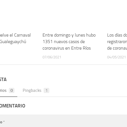
elve el Carnaval
Entre domingo y lunes hubo
Los días d
 Gualeguaychú
1351 nuevos casos de
registraro
coronavirus en Entre Ríos
de coronav
07/06/2021
04/05/2021
STA
rios
0
Pingbacks
1
COMENTARIO
io
*