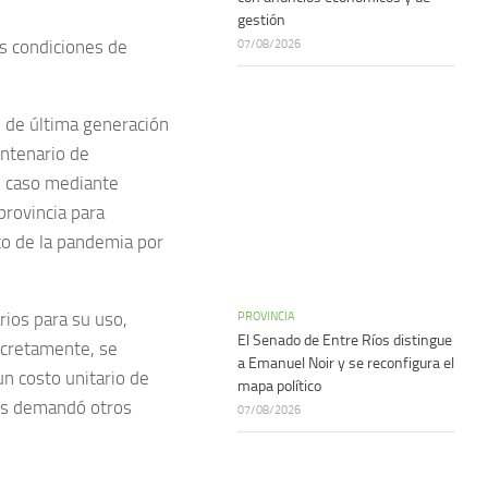
gestión
07/08/2026
as condiciones de
o de última generación
entenario de
e caso mediante
provincia para
rco de la pandemia por
rios para su uso,
PROVINCIA
El Senado de Entre Ríos distingue
ncretamente, se
a Emanuel Noir y se reconfigura el
n costo unitario de
mapa político
es demandó otros
07/08/2026