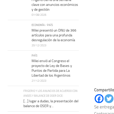
clave con anuncios económicos
y de gestión
07/08/2026
ECONOMÍA
/
PAÍS
Milei presentó un DNU de 366
artículos para una profunda
desregulación de la economía
20/12/2023
PAÍS
Milei envió al Congreso el
proyecto de Ley de Bases y
Puntos de Partida para La
Libertad de los Argentinos
27/12/2023
Compartilo
FRIGERIO Y LOS ANUNCIOS DE ACUERDO CON
ANSES Y BALANCE DE OSER DICE:
[…] lugar a dudas, la presentación del
balance de OSER y...
Se entrega
Centenario