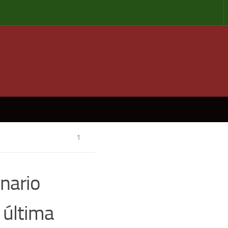
1
nario
e última