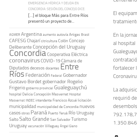
EMERGENCIA HÍDRICA Y DEUDA EN
CONCORDIA: SESIÓN DEL CONCEJO DICE:
El equipam
[…] el bloque Más para Entre Ríos
tratamiento
presentó un proyecto de...
Argentina
En la jorn
autovía Artigas
AGMER
aumento
Brasil
CAFESG
Chajarí
Concejo
Colón
citricultura
al hospita
Concepción del Uruguay
Deliberante
Concordia
Gualeguayc
Cooperativa Eléctrica
coronavirus
contratació
COVID-19
Cámara de
Entre
fortalecer 
Diputados
decesos
docentes
Ríos
Federación
Gobernador
Coronaviru
Federal
Gustavo Bordet
gobernador Rogelio
Gualeguaychú
Frigerio
gobierno provincial
La adquisic
hospital Delicia Concepción Masvernat
Hospital
requirió d
intendente Francisco Azcué
licitación
Masvernat
INDEC
desembolsa
nuevos
municipalidad
municipalidad de Concordia
Paraná
casos
Río Uruguay
obras
Puerto Yeruá
792.178,77
Salto Grande
Turismo
Salto
San Salvador
1.350.846
Uruguay
vacunación
Villaguay
Ángel Giano