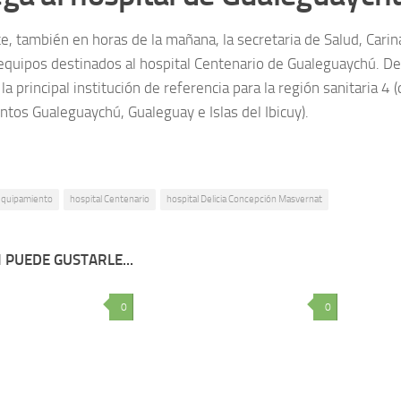
te, también en horas de la mañana, la secretaria de Salud, Cari
 equipos destinados al hospital Centenario de Gualeguaychú. D
 la principal institución de referencia para la región sanitaria 
tos Gualeguaychú, Gualeguay e Islas del Ibicuy).
equipamiento
hospital Centenario
hospital Delicia Concepción Masvernat
 PUEDE GUSTARLE...
0
0