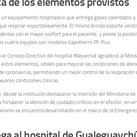
a de los elementos provistos
e un equipamiento hospitalario que entrega gases calentados y
que respiran espontáneamente. El mismo brinda soporte ventila
 aéreas con el mayor confort para el paciente; y posee la posibi
os cuatro equipos son modelos Vapotherm PF Plus.
 el Consejo Directivo del hospital Masvernat agradeció al Minis
 estos elementos, vitales para mejorar las condiciones de atenc
e coronavirus, permitiendo un mejor control de la respiración 
ejores condiciones clínicas.
 desde la institución destacaron la inversión del Ministerio de
 fortalecer la atención de cuidados críticos en el efector, en vi
anismo se encuentra desarrollando en el marco de la Emergenci
ga al hospital de Gualeguaych