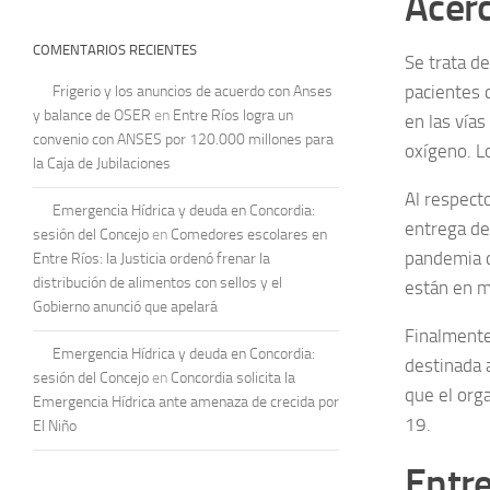
Acerc
COMENTARIOS RECIENTES
Se trata d
pacientes 
Frigerio y los anuncios de acuerdo con Anses
y balance de OSER
en
Entre Ríos logra un
en las vías
convenio con ANSES por 120.000 millones para
oxígeno. L
la Caja de Jubilaciones
Al respecto
Emergencia Hídrica y deuda en Concordia:
entrega de
sesión del Concejo
en
Comedores escolares en
pandemia d
Entre Ríos: la Justicia ordenó frenar la
distribución de alimentos con sellos y el
están en m
Gobierno anunció que apelará
Finalmente,
Emergencia Hídrica y deuda en Concordia:
destinada a
sesión del Concejo
en
Concordia solicita la
que el org
Emergencia Hídrica ante amenaza de crecida por
19.
El Niño
Entre