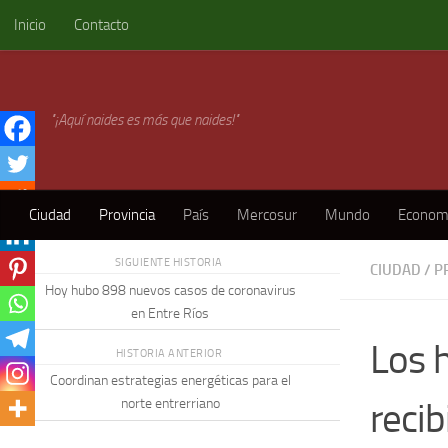
Inicio
Contacto
Skip to content
"¡Aquí naides es más que naides!"
Ciudad
Provincia
País
Mercosur
Mundo
Econom
SIGUIENTE HISTORIA
CIUDAD
/
P
Hoy hubo 898 nuevos casos de coronavirus
en Entre Ríos
Los 
HISTORIA ANTERIOR
Coordinan estrategias energéticas para el
recib
norte entrerriano