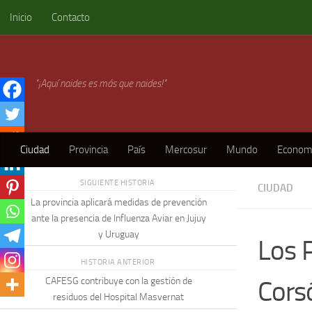
Inicio
Contacto
Skip to content
"¡Aquí naides es más que naides!"
Ciudad
Provincia
País
Mercosur
Mundo
Econom
SIGUIENTE HISTORIA
CIUDAD
La provincia aplicará medidas de prevención
ante la presencia de Influenza Aviar en Jujuy
y Uruguay
Los 
HISTORIA ANTERIOR
Cors
CAFESG contribuye con la gestión de
residuos del Hospital Masvernat