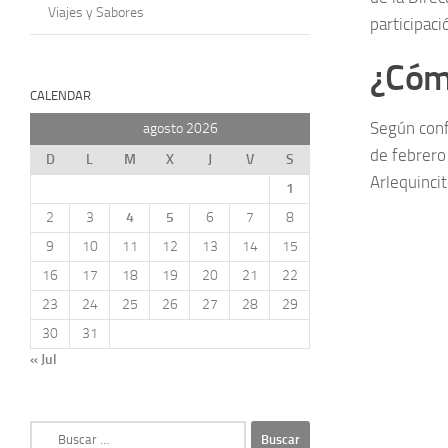
Viajes y Sabores
participaci
¿Cómo
CALENDAR
Según conf
agosto 2026
de febrero 
D
L
M
X
J
V
S
Arlequinci
1
2
3
4
5
6
7
8
9
10
11
12
13
14
15
16
17
18
19
20
21
22
23
24
25
26
27
28
29
30
31
« Jul
Buscar: