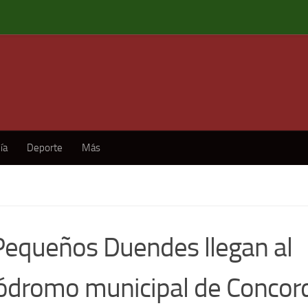
ía
Deporte
Más
Pequeños Duendes llegan al
ódromo municipal de Concor