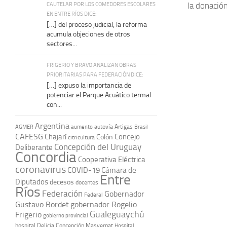
CAUTELAR POR LOS COMEDORES ESCOLARES
la donación
EN ENTRE RÍOS DICE:
[…] del proceso judicial, la reforma
acumula objeciones de otros
sectores...
FRIGERIO Y BRAVO ANALIZAN OBRAS
PRIORITARIAS PARA FEDERACIÓN DICE:
[…] expuso la importancia de
potenciar el Parque Acuático termal
con...
Argentina
autovía Artigas
AGMER
aumento
Brasil
CAFESG
Chajarí
Concejo
Colón
citricultura
Concepción del Uruguay
Deliberante
Concordia
Cooperativa Eléctrica
coronavirus
COVID-19
Cámara de
Entre
Diputados
decesos
docentes
Ríos
Federación
Gobernador
Federal
Gustavo Bordet
gobernador Rogelio
Gualeguaychú
Frigerio
gobierno provincial
hospital Delicia Concepción Masvernat
Hospital