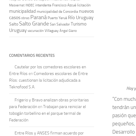
intendente Francisco Azcué
licitación
Masvernat
INDEC
nuevos
municipalidad
municipalidad de Concordia
Paraná
casos
Río Uruguay
obras
Puerto Yeruá
Salto Grande
Turismo
Salto
San Salvador
Uruguay
vacunación
Villaguay
Ángel Giano
COMENTARIOS RECIENTES
Cautelar por los comedores escolares en
Entre Ríos
en
Comedores escolares de Entre
Ríos: cuestionan la licitación adjudicada a
Teknofood S.A.
Hoy y
“Con mucha
Frigerio y Bravo analizan obras prioritarias
para Federación
en
Trabajan para reiniciar el
tendrán un
tobogán torbellino en el parque termal de
pasión que
Federación
pequeños, 
Desarrollo
Entre Ríos y ANSES firman acuerdo por