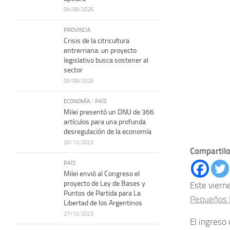
05/08/2026
PROVINCIA
Crisis de la citricultura
entrerriana: un proyecto
legislativo busca sostener al
sector
05/08/2026
ECONOMÍA
/
PAÍS
Milei presentó un DNU de 366
artículos para una profunda
desregulación de la economía
20/12/2023
Compartilo
PAÍS
Milei envió al Congreso el
proyecto de Ley de Bases y
Este viern
Puntos de Partida para La
Pequeños
Libertad de los Argentinos
27/12/2023
El ingreso 