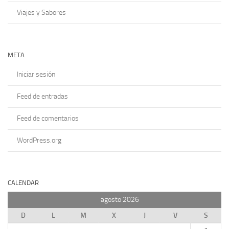
Viajes y Sabores
META
Iniciar sesión
Feed de entradas
Feed de comentarios
WordPress.org
CALENDAR
agosto 2026
D
L
M
X
J
V
S