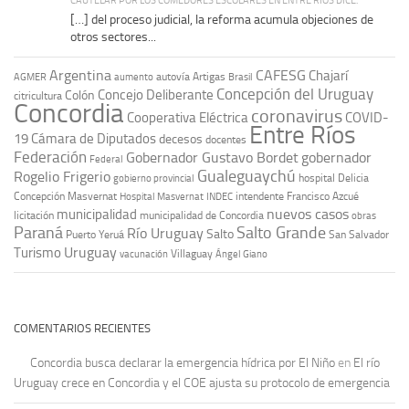
CAUTELAR POR LOS COMEDORES ESCOLARES EN ENTRE RÍOS DICE:
[…] del proceso judicial, la reforma acumula objeciones de
otros sectores...
Argentina
CAFESG
Chajarí
autovía Artigas
AGMER
aumento
Brasil
Concepción del Uruguay
Concejo Deliberante
Colón
citricultura
Concordia
coronavirus
Cooperativa Eléctrica
COVID-
Entre Ríos
19
Cámara de Diputados
decesos
docentes
Federación
Gobernador Gustavo Bordet
gobernador
Federal
Gualeguaychú
Rogelio Frigerio
hospital Delicia
gobierno provincial
Concepción Masvernat
intendente Francisco Azcué
Hospital Masvernat
INDEC
nuevos casos
municipalidad
licitación
municipalidad de Concordia
obras
Paraná
Salto Grande
Río Uruguay
Salto
Puerto Yeruá
San Salvador
Uruguay
Turismo
vacunación
Villaguay
Ángel Giano
COMENTARIOS RECIENTES
Concordia busca declarar la emergencia hídrica por El Niño
en
El río
Uruguay crece en Concordia y el COE ajusta su protocolo de emergencia