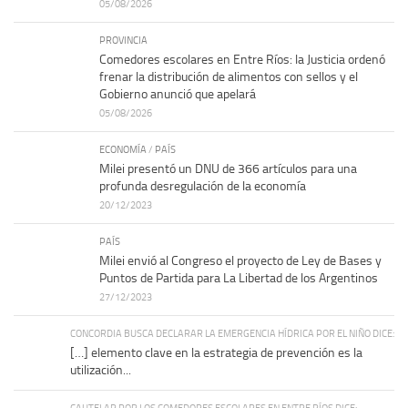
05/08/2026
PROVINCIA
Comedores escolares en Entre Ríos: la Justicia ordenó
frenar la distribución de alimentos con sellos y el
Gobierno anunció que apelará
05/08/2026
ECONOMÍA
/
PAÍS
Milei presentó un DNU de 366 artículos para una
profunda desregulación de la economía
20/12/2023
PAÍS
Milei envió al Congreso el proyecto de Ley de Bases y
Puntos de Partida para La Libertad de los Argentinos
27/12/2023
CONCORDIA BUSCA DECLARAR LA EMERGENCIA HÍDRICA POR EL NIÑO DICE:
[…] elemento clave en la estrategia de prevención es la
utilización...