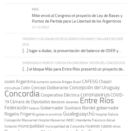
PAÍS
Milei envió al Congreso el proyecto de Ley de Bases y
Puntos de Partida para La Libertad de los Argentinos
27/12/2023
FRIGERIO Y LOS ANUNCIOS DE ACUERDO CON ANSES Y BALANCE DE OSER
DICE:
[…] lugar a dudas, la presentación del balance de OSER y...
EMERGENCIA HÍDRICA Y DEUDA EN CONCORDIA: SESIÓN DEL CONCEJO DICE:
[…] el bloque Más para Entre Ríos presentó un proyecto de...
Argentina
CAFESG
Chajarí
autovía Artigas
AGMER
aumento
Brasil
Concepción del Uruguay
Concejo Deliberante
Colón
citricultura
Concordia
coronavirus
Cooperativa Eléctrica
COVID-
Entre Ríos
19
Cámara de Diputados
decesos
docentes
Federación
Gobernador Gustavo Bordet
gobernador
Federal
Gualeguaychú
Rogelio Frigerio
hospital Delicia
gobierno provincial
Concepción Masvernat
intendente Francisco Azcué
Hospital Masvernat
INDEC
nuevos casos
municipalidad
licitación
municipalidad de Concordia
obras