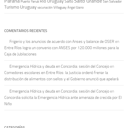
Paraná
Salto Grande
Río Uruguay
Salto
Puerto Yeruá
San Salvador
Uruguay
Turismo
vacunación
Villaguay
Ángel Giano
COMENTARIOS RECIENTES
Frigerio y los anuncios de acuerdo con Anses y balance de OSER
en
Entre Ríos logra un convenio con ANSES por 120.000 millones para la
Caja de Jubilaciones
Emergencia Hídrica y deuda en Concordia: sesión del Concejo
en
Comedores escolares en Entre Ríos: la Justicia ordenó frenar la
distribución de alimentos con sellos y el Gobierno anunció que apelará
Emergencia Hídrica y deuda en Concordia: sesión del Concejo
en
Concordia solicita la Emergencia Hídrica ante amenaza de crecida por El
Niño
CATEGORÍAS