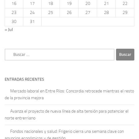
16
17
18
19
20
21
22
23
24
25
26
27
28
29
30
31
« Jul
Buscar:
ENTRADAS RECIENTES
Mercado laboral en Entre Ríos: Concordia retrocede mientras el resto
de la provincia mejora
Avanza el proyecto de nueva línea de alta tensión para potenciar el
norte entrerriano
Fondos nacionales y salud: Frigerio cierra una semana clave con
anuncios económicos y de gestión