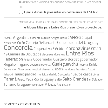
FRIGERIO Y LOS ANUNCIOS DE ACUERDO CON ANSES Y BALANCE DE OSER
DICE:
[…] lugar a dudas, la presentación del balance de OSER y...
EMERGENCIA HÍDRICA Y DEUDA EN CONCORDIA: SESIÓN DEL CONCEJO DICE:
[…] el bloque Más para Entre Ríos presentó un proyecto de...
Argentina
CAFESG
Chajarí
autovía Artigas
AGMER
aumento
Brasil
Concepción del Uruguay
Concejo Deliberante
Colón
citricultura
Concordia
coronavirus
Cooperativa Eléctrica
COVID-
Entre Ríos
19
Cámara de Diputados
decesos
docentes
Federación
Gobernador Gustavo Bordet
gobernador
Federal
Gualeguaychú
Rogelio Frigerio
hospital Delicia
gobierno provincial
Concepción Masvernat
intendente Francisco Azcué
Hospital Masvernat
INDEC
nuevos casos
municipalidad
licitación
municipalidad de Concordia
obras
Paraná
Salto Grande
Río Uruguay
Salto
Puerto Yeruá
San Salvador
Uruguay
Turismo
vacunación
Villaguay
Ángel Giano
COMENTARIOS RECIENTES