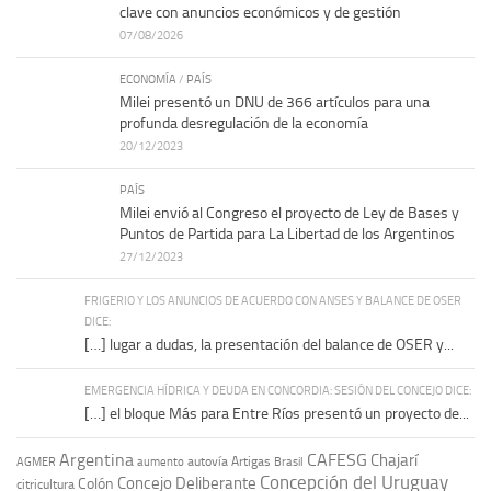
clave con anuncios económicos y de gestión
07/08/2026
ECONOMÍA
/
PAÍS
Milei presentó un DNU de 366 artículos para una
profunda desregulación de la economía
20/12/2023
PAÍS
Milei envió al Congreso el proyecto de Ley de Bases y
Puntos de Partida para La Libertad de los Argentinos
27/12/2023
FRIGERIO Y LOS ANUNCIOS DE ACUERDO CON ANSES Y BALANCE DE OSER
DICE:
[…] lugar a dudas, la presentación del balance de OSER y...
EMERGENCIA HÍDRICA Y DEUDA EN CONCORDIA: SESIÓN DEL CONCEJO DICE:
[…] el bloque Más para Entre Ríos presentó un proyecto de...
Argentina
CAFESG
Chajarí
autovía Artigas
AGMER
aumento
Brasil
Concepción del Uruguay
Concejo Deliberante
Colón
citricultura