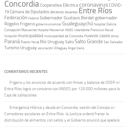
Concordia
coronavirus
Cooperativa Eléctrica
COVID-
Entre Ríos
19
Cámara de Diputados
decesos
docentes
Federación
Gobernador Gustavo Bordet
gobernador
Federal
Gualeguaychú
Rogelio Frigerio
hospital Delicia
gobierno provincial
Concepción Masvernat
intendente Francisco Azcué
Hospital Masvernat
INDEC
nuevos casos
municipalidad
licitación
municipalidad de Concordia
obras
Paraná
Salto Grande
Río Uruguay
Salto
Puerto Yeruá
San Salvador
Uruguay
Turismo
vacunación
Villaguay
Ángel Giano
COMENTARIOS RECIENTES
Frigerio y los anuncios de acuerdo con Anses y balance de OSER
en
Entre Ríos logra un convenio con ANSES por 120.000 millones para la
Caja de Jubilaciones
Emergencia Hídrica y deuda en Concordia: sesión del Concejo
en
Comedores escolares en Entre Ríos: la Justicia ordenó frenar la
distribución de alimentos con sellos y el Gobierno anunció que apelará