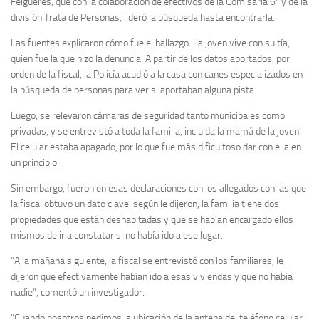
Felgueres, que con la colaboración de efectivos de la Comisaría 6ª y de la
división Trata de Personas, lideró la búsqueda hasta encontrarla.
Las fuentes explicaron cómo fue el hallazgo. La joven vive con su tía,
quien fue la que hizo la denuncia. A partir de los datos aportados, por
orden de la fiscal, la Policía acudió a la casa con canes especializados en
la búsqueda de personas para ver si aportaban alguna pista.
Luego, se relevaron cámaras de seguridad tanto municipales como
privadas, y se entrevistó a toda la familia, incluida la mamá de la joven.
El celular estaba apagado, por lo que fue más dificultoso dar con ella en
un principio.
Sin embargo, fueron en esas declaraciones con los allegados con las que
la fiscal obtuvo un dato clave: según le dijeron, la familia tiene dos
propiedades que están deshabitadas y que se habían encargado ellos
mismos de ir a constatar si no había ido a ese lugar.
“A la mañana siguiente, la fiscal se entrevistó con los familiares, le
dijeron que efectivamente habían ido a esas viviendas y que no había
nadie”, comentó un investigador.
“Cuando nosotros pedimos la ubicación de la antena del teléfono celular,