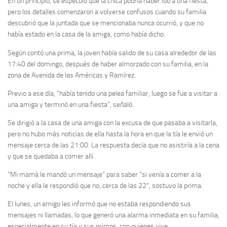
En un principio, se especuló que la chica podría haber ido a una fiesta,
pero los detalles comenzaron a volverse confusos cuando su familia
descubrió que la juntada que se mencionaba nunca ocurrió, y que no
había estado en la casa de la amiga, como había dicho.
Según contó una prima, la joven había salido de su casa alrededor de las
17:40 del domingo, después de haber almorzado con su familia, en la
zona de Avenida de las Américas y Ramírez.
Previo a ese día, “había tenido una pelea familiar, luego se fue a visitar a
una amiga y terminó en una fiesta”, señaló.
Se dirigió a la casa de una amiga con la excusa de que pasaba a visitarla,
pero no hubo más noticias de ella hasta la hora en que la tía le envió un
mensaje cerca de las 21:00. La respuesta decía que no asistiría a la cena
y que se quedaba a comer allí.
“Mi mamá le mandó un mensaje” para saber “si venía a comer a la
noche y ella le respondió que no, cerca de las 22”, sostuvo la prima.
El lunes, un amigo les informó que no estaba respondiendo sus
mensajes ni llamadas, lo que generó una alarma inmediata en su familia,
especialmente en su tía y sus primos, con quienes vive.