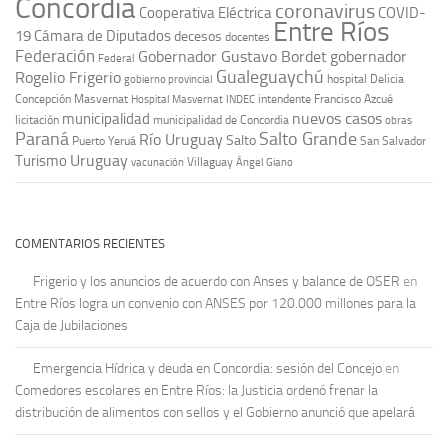
Concordia
coronavirus
Cooperativa Eléctrica
COVID-
Entre Ríos
19
Cámara de Diputados
decesos
docentes
Federación
Gobernador Gustavo Bordet
gobernador
Federal
Gualeguaychú
Rogelio Frigerio
hospital Delicia
gobierno provincial
Concepción Masvernat
intendente Francisco Azcué
Hospital Masvernat
INDEC
nuevos casos
municipalidad
licitación
municipalidad de Concordia
obras
Paraná
Salto Grande
Río Uruguay
Salto
Puerto Yeruá
San Salvador
Uruguay
Turismo
vacunación
Villaguay
Ángel Giano
COMENTARIOS RECIENTES
Frigerio y los anuncios de acuerdo con Anses y balance de OSER
en
Entre Ríos logra un convenio con ANSES por 120.000 millones para la
Caja de Jubilaciones
Emergencia Hídrica y deuda en Concordia: sesión del Concejo
en
Comedores escolares en Entre Ríos: la Justicia ordenó frenar la
distribución de alimentos con sellos y el Gobierno anunció que apelará