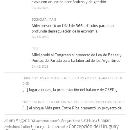
clave con anuncios económicos y de gestión
07/08/2026
ECONOMÍA
/
PAÍS
Milei presentó un DNU de 366 artículos para una
profunda desregulación de la economía
20/12/2023
PAÍS
Milei envió al Congreso el proyecto de Ley de Bases y
Puntos de Partida para La Libertad de los Argentinos
27/12/2023
FRIGERIO Y LOS ANUNCIOS DE ACUERDO CON ANSES Y BALANCE DE OSER
DICE:
[…] lugar a dudas, la presentación del balance de OSER y...
EMERGENCIA HÍDRICA Y DEUDA EN CONCORDIA: SESIÓN DEL CONCEJO DICE:
[…] el bloque Más para Entre Ríos presentó un proyecto de...
Argentina
CAFESG
Chajarí
autovía Artigas
AGMER
aumento
Brasil
Concepción del Uruguay
Concejo Deliberante
Colón
citricultura