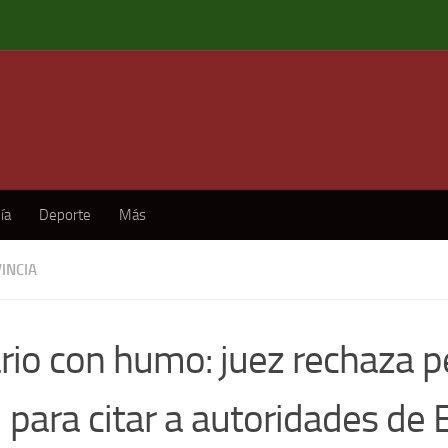
ía
Deporte
Más
INCIA
rio con humo: juez rechaza p
l para citar a autoridades de 