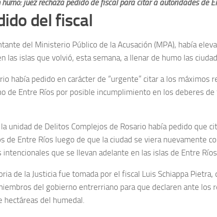
 humo: juez rechaza pedido de fiscal para citar a autoridades de Ent
dido del fiscal
ntante del Ministerio Público de la Acusación (MPA), había eleva
n las islas que volvió, esta semana, a llenar de humo las ciuda
ario había pedido en carácter de “urgente” citar a los máximos r
no de Entre Ríos por posible incumplimiento en los deberes de 
e la unidad de Delitos Complejos de Rosario había pedido que cit
os de Entre Ríos luego de que la ciudad se viera nuevamente 
intencionales que se llevan adelante en las islas de Entre Ríos
oria de la Justicia fue tomada por el fiscal Luis Schiappa Pietra,
 miembros del gobierno entrerriano para que declaren ante los 
e hectáreas del humedal.