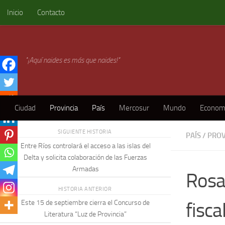
Inicio
Contacto
Skip to content
"¡Aquí naides es más que naides!"
Ciudad
Provincia
País
Mercosur
Mundo
Econom
SIGUIENTE HISTORIA
PAÍS
/
PROV
Entre Ríos controlará el acceso a las islas del
Delta y solicita colaboración de las Fuerzas
Armadas
Rosa
HISTORIA ANTERIOR
fisca
Este 15 de septiembre cierra el Concurso de
Literatura “Luz de Provincia”