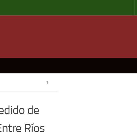
1
edido de
Entre Ríos