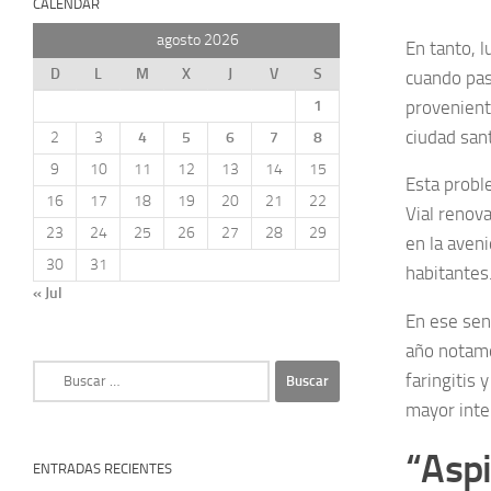
CALENDAR
agosto 2026
En tanto, l
D
L
M
X
J
V
S
cuando pasa
provenient
1
ciudad san
2
3
4
5
6
7
8
9
10
11
12
13
14
15
Esta probl
16
17
18
19
20
21
22
Vial renov
23
24
25
26
27
28
29
en la aveni
30
31
habitantes
« Jul
En ese sen
año notamo
Buscar:
faringitis 
mayor inte
“Aspi
ENTRADAS RECIENTES