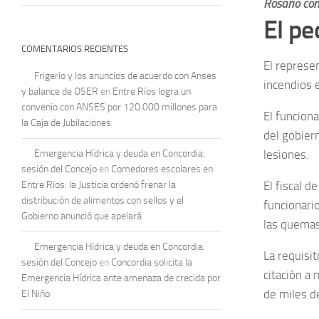
Rosario con
El pe
COMENTARIOS RECIENTES
El represe
Frigerio y los anuncios de acuerdo con Anses
incendios e
y balance de OSER
en
Entre Ríos logra un
convenio con ANSES por 120.000 millones para
El funcion
la Caja de Jubilaciones
del gobier
Emergencia Hídrica y deuda en Concordia:
lesiones.
sesión del Concejo
en
Comedores escolares en
Entre Ríos: la Justicia ordenó frenar la
El fiscal d
distribución de alimentos con sellos y el
funcionari
Gobierno anunció que apelará
las quemas 
Emergencia Hídrica y deuda en Concordia:
La requisit
sesión del Concejo
en
Concordia solicita la
citación a
Emergencia Hídrica ante amenaza de crecida por
de miles d
El Niño