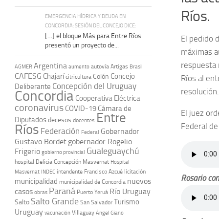
Ríos.
EMERGENCIA HÍDRICA Y DEUDA EN
CONCORDIA: SESIÓN DEL CONCEJO DICE:
[…] el bloque Más para Entre Ríos
El pedido d
presentó un proyecto de...
máximas au
respuesta n
Argentina
autovía Artigas
AGMER
aumento
Brasil
CAFESG
Chajarí
Concejo
Colón
citricultura
Ríos al ent
Concepción del Uruguay
Deliberante
resolución.
Concordia
Cooperativa Eléctrica
coronavirus
COVID-19
Cámara de
El juez or
Entre
Diputados
decesos
docentes
Federal de 
Ríos
Federación
Gobernador
Federal
Gustavo Bordet
gobernador Rogelio
Gualeguaychú
Frigerio
gobierno provincial
hospital Delicia Concepción Masvernat
Hospital
intendente Francisco Azcué
licitación
Masvernat
INDEC
Rosario con
nuevos
municipalidad
municipalidad de Concordia
Paraná
casos
Río Uruguay
obras
Puerto Yeruá
Salto Grande
Turismo
Salto
San Salvador
Uruguay
vacunación
Villaguay
Ángel Giano