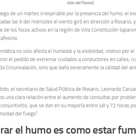
islas del Paraná.
uego de un martes irrespirable por la presencia del humo, el es
das las 9 del miércoles el viento giró en dirección a Rosario, y
e de los focos activos en la región de Villa Constitución tapar
tafesina.
emática no solo afecta el humedal y la visibilidad, motivo por 
aron el pedido de extremar cuidados a conductores en calles, ru
da Circunvalación, sino que daña severamente la calidad del air
.
tido, el secretario de Salud Pública de Rosario, Leonardo Carua
s una clara relación entre el aumento de consultas por problem
y conjuntivitis, que se dan en su mayoría entre 48 y 72 horas po
nsidad del fuego”.
rar el humo es como estar fum