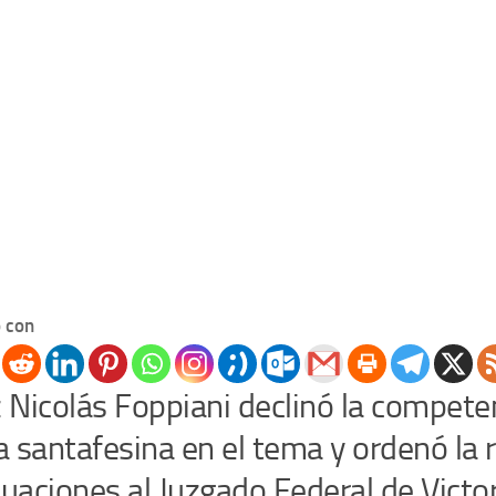
 con
z Nicolás Foppiani declinó la competen
ia santafesina en el tema y ordenó la
tuaciones al Juzgado Federal de Victor