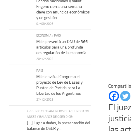
Fondos nacionales y salud:
Frigerio cierra una semana
clave con anuncios económicos
y de gestión
07/08/2026
ECONOMÍA
/
PAÍS
Milei presentó un DNU de 366
artículos para una profunda
desregulación de la economía
20/12/2023
PAÍS
Milei envió al Congreso el
proyecto de Ley de Bases y
Compartilo
Puntos de Partida para La
Libertad de los Argentinos
27/12/2023
El jue
FRIGERIO Y LOS ANUNCIOS DE ACUERDO CON
justic
ANSES Y BALANCE DE OSER DICE:
[…] lugar a dudas, la presentación del
las ac
balance de OSER y...