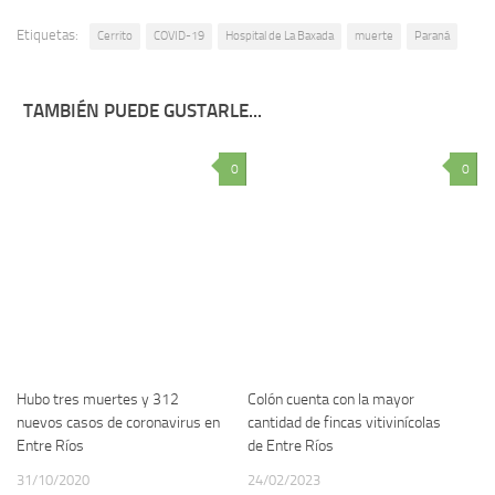
Etiquetas:
Cerrito
COVID-19
Hospital de La Baxada
muerte
Paraná
TAMBIÉN PUEDE GUSTARLE...
0
0
Hubo tres muertes y 312
Colón cuenta con la mayor
nuevos casos de coronavirus en
cantidad de fincas vitivinícolas
Entre Ríos
de Entre Ríos
31/10/2020
24/02/2023