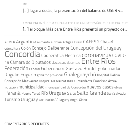
DICE:
[…] lugar a dudas, la presentación del balance de OSER y...
EMERGENCIA HÍDRICA Y DEUDA EN CONCORDIA: SESIÓN DEL CONCEJO DICE:
[…] el bloque Más para Entre Ríos presentó un proyecto de...
Argentina
CAFESG
Chajarí
autovía Artigas
AGMER
aumento
Brasil
Concepción del Uruguay
Concejo Deliberante
Colón
citricultura
Concordia
coronavirus
Cooperativa Eléctrica
COVID-
Entre Ríos
19
Cámara de Diputados
decesos
docentes
Federación
Gobernador Gustavo Bordet
gobernador
Federal
Gualeguaychú
Rogelio Frigerio
hospital Delicia
gobierno provincial
Concepción Masvernat
intendente Francisco Azcué
Hospital Masvernat
INDEC
nuevos casos
municipalidad
licitación
municipalidad de Concordia
obras
Paraná
Salto Grande
Río Uruguay
Salto
Puerto Yeruá
San Salvador
Uruguay
Turismo
vacunación
Villaguay
Ángel Giano
COMENTARIOS RECIENTES