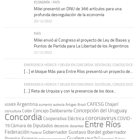
ECONOMÍA
/
PAÍS
Milei presentó un DNU de 366 artículos para una
profunda desregulación de la economía
20/12/2023
PAÍS
Milei envió al Congreso el proyecto de Ley de Bases y
Puntos de Partida para La Libertad de los Argentinos
27/12/2023
EMERGENCIA HÍDRICA Y DEUDA EN CONCORDIA: SESIÓN DEL CONCEJO DICE:
[…] el bloque Más para Entre Ríos presentó un proyecto de...
EMERGENCIA HÍDRICA Y DEUDA EN CONCORDIA: SESIÓN DEL CONCEJO DICE:
[…] Reta de Urquiza y con la presencia de los doce...
Argentina
CAFESG
Chajarí
autovía Artigas
AGMER
aumento
Brasil
Concepción del Uruguay
Concejo Deliberante
Colón
citricultura
Concordia
coronavirus
Cooperativa Eléctrica
COVID-
Entre Ríos
19
Cámara de Diputados
decesos
docentes
Federación
Gobernador Gustavo Bordet
gobernador
Federal
Gualeguaychú
Rogelio Frigerio
hospital Delicia