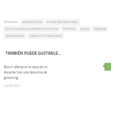
Etiquetas:
actuación policial
arma de fabricación casera
Corte Interamericana de Derechos Humanos
Entre Ríos
requisa
Sala Penal
sobreseimiento
Superior Tribunal de Justicia
TAMBIÉN PUEDE GUSTARLE...
Bovril: allanaron la casa de un
0
1
docente tras una denuncia de
grooming
16/08/2021