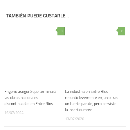
TAMBIÉN PUEDE GUSTARLE...
0
0
Frigerio aseguró que terminará
La industria en Entre Ríos
las obras nacionales
repuntó levemente en junio tras
discontinuadas en Entre Ríos
un fuerte parate, pero persiste
la incertidumbre
16/07/2024
13/07/2020