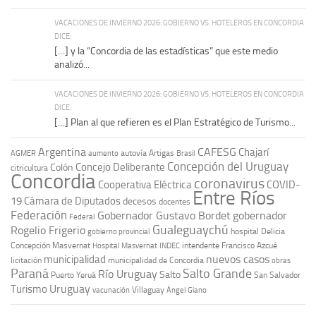
VACACIONES DE INVIERNO 2026: GOBIERNO VS. HOTELEROS EN CONCORDIA
DICE:
[…] y la “Concordia de las estadísticas” que este medio
analizó...
VACACIONES DE INVIERNO 2026: GOBIERNO VS. HOTELEROS EN CONCORDIA
DICE:
[…] Plan al que refieren es el Plan Estratégico de Turismo...
Argentina
CAFESG
Chajarí
autovía Artigas
AGMER
aumento
Brasil
Concepción del Uruguay
Concejo Deliberante
Colón
citricultura
Concordia
coronavirus
Cooperativa Eléctrica
COVID-
Entre Ríos
19
Cámara de Diputados
decesos
docentes
Federación
Gobernador Gustavo Bordet
gobernador
Federal
Gualeguaychú
Rogelio Frigerio
hospital Delicia
gobierno provincial
Concepción Masvernat
intendente Francisco Azcué
Hospital Masvernat
INDEC
nuevos casos
municipalidad
licitación
municipalidad de Concordia
obras
Paraná
Salto Grande
Río Uruguay
Salto
Puerto Yeruá
San Salvador
Uruguay
Turismo
vacunación
Villaguay
Ángel Giano