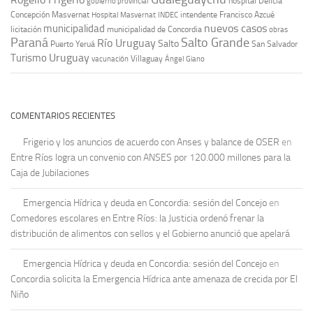
hospital Delicia
gobierno provincial
Concepción Masvernat
intendente Francisco Azcué
Hospital Masvernat
INDEC
nuevos casos
municipalidad
licitación
municipalidad de Concordia
obras
Paraná
Salto Grande
Río Uruguay
Salto
Puerto Yeruá
San Salvador
Uruguay
Turismo
vacunación
Villaguay
Ángel Giano
COMENTARIOS RECIENTES
Frigerio y los anuncios de acuerdo con Anses y balance de OSER
en
Entre Ríos logra un convenio con ANSES por 120.000 millones para la
Caja de Jubilaciones
Emergencia Hídrica y deuda en Concordia: sesión del Concejo
en
Comedores escolares en Entre Ríos: la Justicia ordenó frenar la
distribución de alimentos con sellos y el Gobierno anunció que apelará
Emergencia Hídrica y deuda en Concordia: sesión del Concejo
en
Concordia solicita la Emergencia Hídrica ante amenaza de crecida por El
Niño