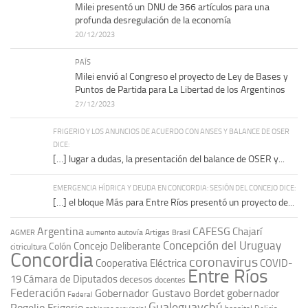
Milei presentó un DNU de 366 artículos para una
profunda desregulación de la economía
20/12/2023
PAÍS
Milei envió al Congreso el proyecto de Ley de Bases y
Puntos de Partida para La Libertad de los Argentinos
27/12/2023
FRIGERIO Y LOS ANUNCIOS DE ACUERDO CON ANSES Y BALANCE DE OSER
DICE:
[…] lugar a dudas, la presentación del balance de OSER y...
EMERGENCIA HÍDRICA Y DEUDA EN CONCORDIA: SESIÓN DEL CONCEJO DICE:
[…] el bloque Más para Entre Ríos presentó un proyecto de...
Argentina
CAFESG
Chajarí
autovía Artigas
AGMER
aumento
Brasil
Concepción del Uruguay
Concejo Deliberante
Colón
citricultura
Concordia
coronavirus
Cooperativa Eléctrica
COVID-
Entre Ríos
19
Cámara de Diputados
decesos
docentes
Federación
Gobernador Gustavo Bordet
gobernador
Federal
Gualeguaychú
Rogelio Frigerio