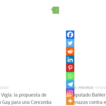
1
8/2023
CIUDAD
/
PROVINCIA
15/10/2
 Vigía: la propuesta de
Ex diputado Bahler
 Gay para una Concordia
amenazas contra e