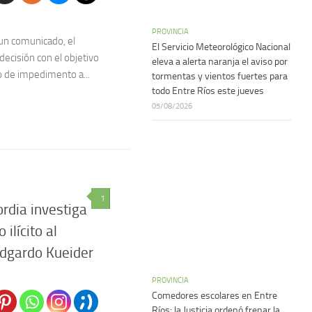
PROVINCIA
un comunicado, el
El Servicio Meteorológico Nacional
ecisión con el objetivo
eleva a alerta naranja el aviso por
o de impedimento a...
tormentas y vientos fuertes para
todo Entre Ríos este jueves
05/08/2026
1
ordia investiga
ilícito al
Edgardo Kueider
PROVINCIA
Comedores escolares en Entre
Ríos: la Justicia ordenó frenar la