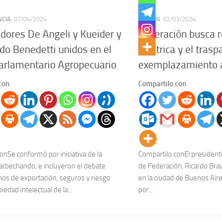
NCIA
07/04/2024
REGIÓN
02/03/2024
dores De Angeli y Kueider y
Federación busca re
ado Benedetti unidos en el
eléctrica y el trasp
arlamentario Agropecuario
exemplazamiento a
con
Compartilo con
onSe conformó por iniciativa de la
Compartilo conEl presidente
rbechando, e incluyeron el debate
de Federación, Ricardo Bra
os de exportación, seguros y riesgo
en la ciudad de Buenos Aire
piedad intelectual de la...
por...