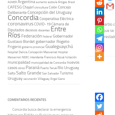
Argentina
autovía Artigas
AGMER
aumento
Brasil
CAFESG
Chajarí
Concejo
Colón
citricultura
Concepción del Uruguay
Deliberante
Concordia
Cooperativa Eléctrica
coronavirus
COVID-19
Cámara de
Compartilo c
Entre
Diputados
decesos
pero que se 
docentes
Ríos
Federación
Gobernador
fue arrestado
Federal
Gustavo Bordet
gobernador Rogelio
Gualeguaychú
Frigerio
gobierno provincial
hospital Delicia Concepción Masvernat
Hospital
intendente Francisco Azcué
licitación
Masvernat
INDEC
nuevos
municipalidad
municipalidad de Concordia
Paraná
casos
Río Uruguay
obras
Puerto Yeruá
Salto Grande
Turismo
Salto
San Salvador
Uruguay
vacunación
Villaguay
Ángel Giano
COMENTARIOS RECIENTES
Concordia busca declarar la emergencia