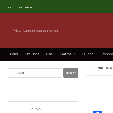
Inicio
Contacto
Skip to content
"¡Aquí naides es más que naides!"
Ciudad
Provincia
País
Mercosur
Mundo
Econom
SENADOR N
Buscar:
CIUDAD