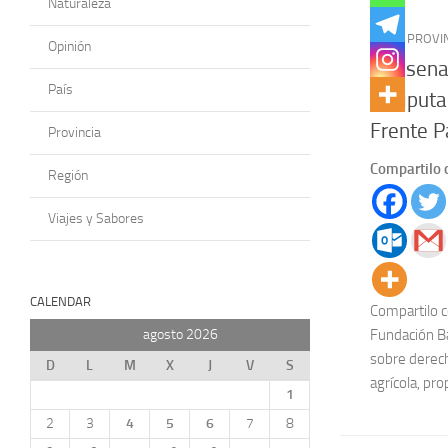
Naturaleza
PAÍS
/
PROVI
Opinión
Los sena
País
el diput
Frente P
Provincia
Compartilo 
Región
Viajes y Sabores
CALENDAR
Compartilo c
Fundación Ba
agosto 2026
sobre derech
D
L
M
X
J
V
S
agrícola, pro
1
2
3
4
5
6
7
8