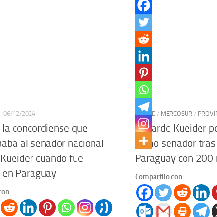
S
06/12/2024
CIUDAD
/
MERCOSUR
/
PROVI
 la concordiense que
Edgardo Kueider pe
ba al senador nacional
como senador tras 
Kueider cuando fue
Paraguay con 200 
 en Paraguay
Compartilo con
con