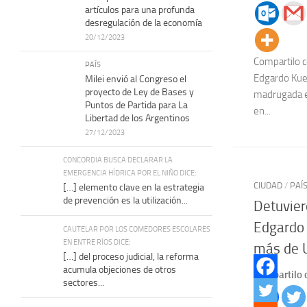
artículos para una profunda
desregulación de la economía
20/12/2023
Compartilo c
PAÍS
Edgardo Kuei
Milei envió al Congreso el
proyecto de Ley de Bases y
madrugada en
Puntos de Partida para La
en...
Libertad de los Argentinos
27/12/2023
CONCORDIA BUSCA DECLARAR LA
EMERGENCIA HÍDRICA POR EL NIÑO DICE:
CIUDAD
/
PAÍ
[…] elemento clave en la estrategia
de prevención es la utilización...
Detuvier
Edgardo 
CAUTELAR POR LOS COMEDORES ESCOLARES
EN ENTRE RÍOS DICE:
más de 
[…] del proceso judicial, la reforma
acumula objeciones de otros
Compartilo 
sectores...