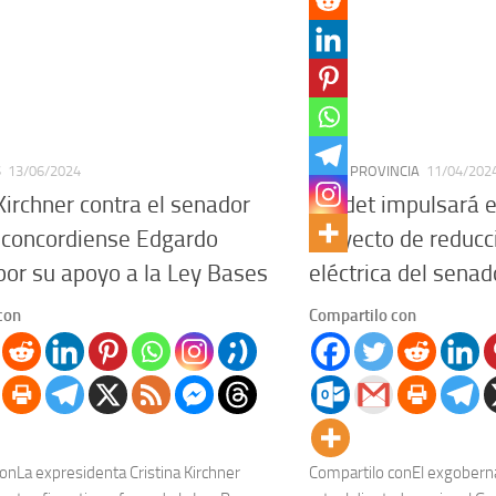
S
13/06/2024
PAÍS
/
PROVINCIA
11/04/202
 Kirchner contra el senador
Bordet impulsará e
 concordiense Edgardo
proyecto de reducci
por su apoyo a la Ley Bases
eléctrica del senad
con
Compartilo con
onLa expresidenta Cristina Kirchner
Compartilo conEl exgoberna