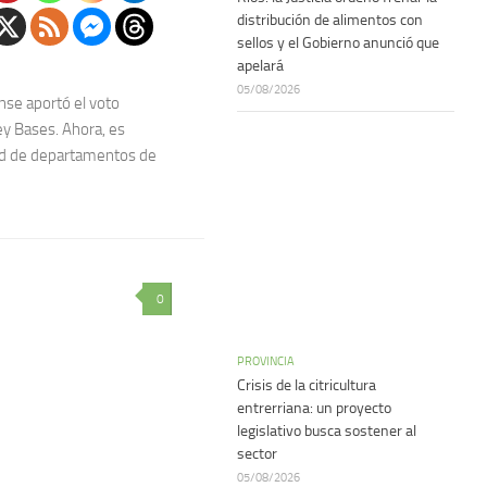
distribución de alimentos con
sellos y el Gobierno anunció que
apelará
05/08/2026
nse aportó el voto
ey Bases. Ahora, es
dad de departamentos de
0
PROVINCIA
Crisis de la citricultura
entrerriana: un proyecto
legislativo busca sostener al
sector
05/08/2026