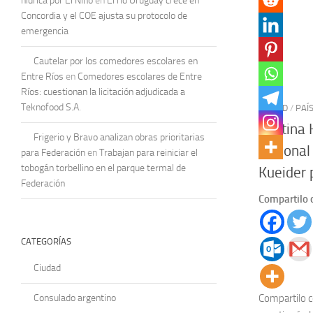
hídrica por El Niño
en
El río Uruguay crece en
Concordia y el COE ajusta su protocolo de
emergencia
Cautelar por los comedores escolares en
Entre Ríos
en
Comedores escolares de Entre
Ríos: cuestionan la licitación adjudicada a
Teknofood S.A.
CIUDAD
/
PAÍ
Cristina
Frigerio y Bravo analizan obras prioritarias
nacional
para Federación
en
Trabajan para reiniciar el
tobogán torbellino en el parque termal de
Kueider 
Federación
Compartilo 
CATEGORÍAS
Ciudad
Compartilo c
Consulado argentino