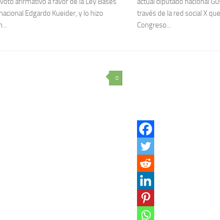
 voto afirmativo a favor de la Ley Bases
actual diputado nacional G
nacional Edgardo Kueider, y lo hizo
través de la red social X qu
...
Congreso...
0