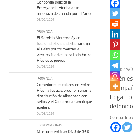
Concordia solicita la
Emergencia Hídrica ante
amenaza de crecida por El Niño
06/08/2026
PROVINCIA
El Servicio Meteorológico
Nacional eleva a alerta naranja
el aviso por tormentas y
vientos fuertes para todo Entre
Ríos este jueves
05/08/2026
CIUDAD
/
PAÍ
Quién es
PROVINCIA
Comedores escolares en Entre
acompaña
Ríos: la Justicia ordenó frenar la
Edgardo 
distribución de alimentos con
sellos y el Gobierno anunció que
detenido
apelará
05/08/2026
Compartilo 
ECONOMÍA
/
PAÍS
Milei presentó un DNU de 366