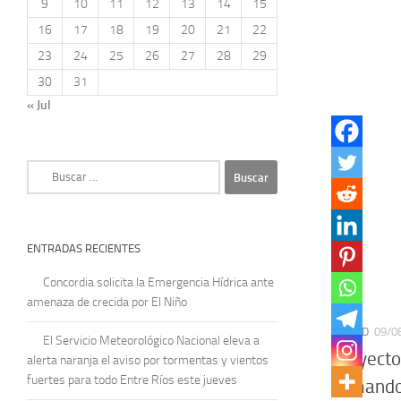
9
10
11
12
13
14
15
16
17
18
19
20
21
22
23
24
25
26
27
28
29
30
31
« Jul
Buscar:
ENTRADAS RECIENTES
Concordia solicita la Emergencia Hídrica ante
amenaza de crecida por El Niño
CIUDAD
09/0
El Servicio Meteorológico Nacional eleva a
Proyecto
alerta naranja el aviso por tormentas y vientos
fuertes para todo Entre Ríos este jueves
Armando