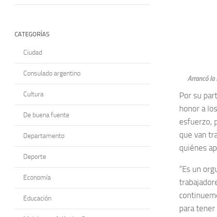
CATEGORÍAS
Ciudad
Consulado argentino
Arrancó la 
Cultura
Por su part
honor a los
De buena fuente
esfuerzo, 
que van tr
Departamento
quiénes ap
Deporte
“Es un orgu
Economía
trabajador
continuemo
Educación
para tener