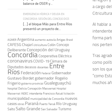
balance de OSER y...
a cargo del
Citricultur
EMERGENCIA HÍDRICA Y DEUDA EN
CONCORDIA: SESIÓN DEL CONCEJO DICE:
Al hablar a
[…] el bloque Más para Entre Ríos
presentó un proyecto de...
intendente
forma part
Argentina
autovía Artigas
AGMER
aumento
Brasil
nos perten
CAFESG
Chajarí
Concejo
Colón
citricultura
Concepción del Uruguay
Deliberante
Concordia
Tras agrad
Cooperativa Eléctrica
coronavirus
COVID-19
Cámara de
como políti
Entre
Diputados
decesos
docentes
son los qu
Ríos
Federación
Gobernador
Federal
“como Esta
Gustavo Bordet
gobernador Rogelio
muchos año
Gualeguaychú
Frigerio
gobierno provincial
hospital Delicia Concepción Masvernat
Hospital
intendente Francisco Azcué
licitación
Masvernat
INDEC
nuevos
municipalidad
municipalidad de Concordia
Paraná
casos
Río Uruguay
obras
Puerto Yeruá
Salto Grande
Turismo
Salto
San Salvador