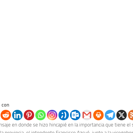
 con
saje en donde se hizo hincapié en la importancia que tiene el 
 la provincia, el intendente Francisco Azcué, junto a la vicegob