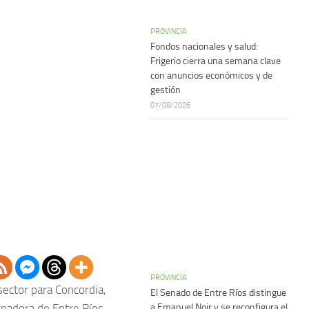
PROVINCIA
Fondos nacionales y salud:
Frigerio cierra una semana clave
con anuncios económicos y de
gestión
07/08/2026
PROVINCIA
sector para Concordia,
El Senado de Entre Ríos distingue
a Emanuel Noir y se reconfigura el
ernadora de Entre Ríos,