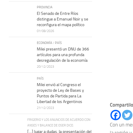
PROVINCIA
El Senado de Entre Ríos
distingue a Emanuel Noir y se
reconfigura el mapa político
07/08/2026
ECONOMÍA
/
PAÍS
Milei presentó un DNU de 366
artículos para una profunda
desregulación de la economía
20/12/2023
PAÍS
Milei envió al Congreso el
proyecto de Ley de Bases y
Puntos de Partida para La
Libertad de los Argentinos
Compartilo
27/12/2023
FRIGERIO Y LOS ANUNCIOS DE ACUERDO CON
Con un men
ANSES Y BALANCE DE OSER DICE:
[…] lugar a dudas, la presentación del
la región y