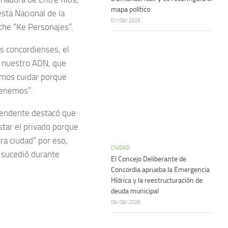
mapa político
esta Nacional de la
07/08/2026
oche “Ke Personajes”.
los concordienses, el
a nuestro ADN, que
bemos cuidar porque
tenemos”.
ntendente destacó que
star el privado porque
ra ciudad” por eso,
CIUDAD
 sucedió durante
El Concejo Deliberante de
Concordia aprueba la Emergencia
Hídrica y la reestructuración de
deuda municipal
06/08/2026