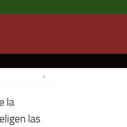
0
e la
eligen las