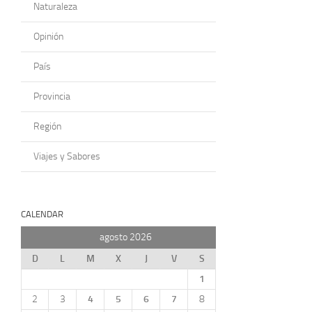
Naturaleza
Opinión
País
Provincia
Región
Viajes y Sabores
CALENDAR
agosto 2026
D
L
M
X
J
V
S
1
2
3
4
5
6
7
8