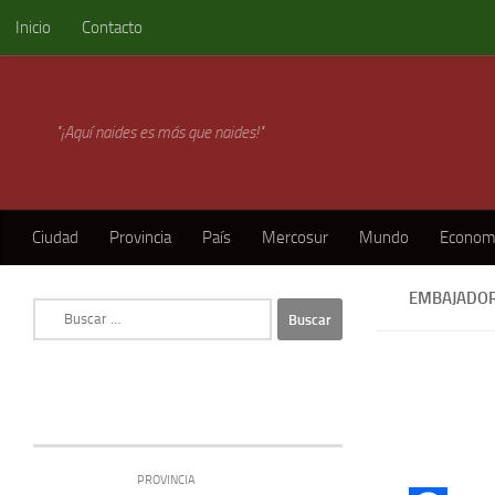
Inicio
Contacto
Skip to content
"¡Aquí naides es más que naides!"
Ciudad
Provincia
País
Mercosur
Mundo
Econom
EMBAJADO
Buscar:
PROVINCIA