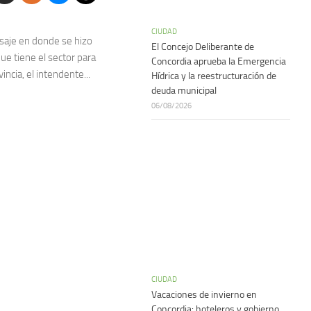
CIUDAD
aje en donde se hizo
El Concejo Deliberante de
ue tiene el sector para
Concordia aprueba la Emergencia
vincia, el intendente...
Hídrica y la reestructuración de
deuda municipal
06/08/2026
CIUDAD
Vacaciones de invierno en
Concordia: hoteleros y gobierno