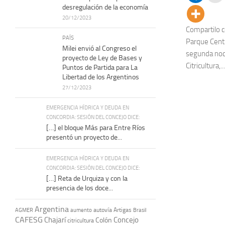
desregulación de la economía
20/12/2023
Compartilo 
PAÍS
Parque Centr
Milei envió al Congreso el
segunda noch
proyecto de Ley de Bases y
Citricultura,...
Puntos de Partida para La
Libertad de los Argentinos
27/12/2023
EMERGENCIA HÍDRICA Y DEUDA EN
CONCORDIA: SESIÓN DEL CONCEJO DICE:
[…] el bloque Más para Entre Ríos
presentó un proyecto de...
EMERGENCIA HÍDRICA Y DEUDA EN
CONCORDIA: SESIÓN DEL CONCEJO DICE:
[…] Reta de Urquiza y con la
presencia de los doce...
Argentina
autovía Artigas
AGMER
aumento
Brasil
CAFESG
Chajarí
Concejo
Colón
citricultura