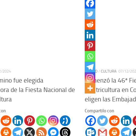
2/2024
CIUDAD
/
CULTURA
07/12/20
mino fue elegida
Comenzó la 46ª Fi
ra de la Fiesta Nacional de
la Citricultura en 
ltura
eligen las Embaja
con
Compartilo con