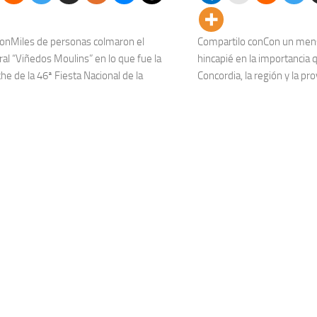
conMiles de personas colmaron el
Compartilo conCon un mens
al “Viñedos Moulins” en lo que fue la
hincapié en la importancia q
e de la 46ª Fiesta Nacional de la
Concordia, la región y la pro