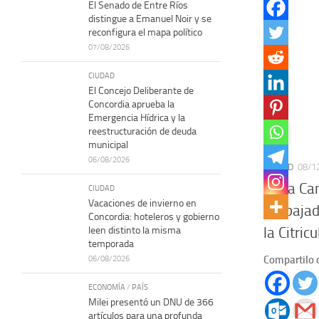
El Senado de Entre Ríos
distingue a Emanuel Noir y se
reconfigura el mapa político
07/08/2026
CIUDAD
El Concejo Deliberante de
Concordia aprueba la
Emergencia Hídrica y la
reestructuración de deuda
municipal
06/08/2026
CIUDAD
08/1
Sofía Ca
CIUDAD
Vacaciones de invierno en
Embajado
Concordia: hoteleros y gobierno
la Citricu
leen distinto la misma
temporada
Compartilo 
06/08/2026
ECONOMÍA
/
PAÍS
Milei presentó un DNU de 366
artículos para una profunda