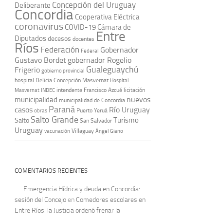
Concepción del Uruguay
Deliberante
Concordia
Cooperativa Eléctrica
coronavirus
COVID-19
Cámara de
Entre
Diputados
decesos
docentes
Ríos
Federación
Gobernador
Federal
Gustavo Bordet
gobernador Rogelio
Gualeguaychú
Frigerio
gobierno provincial
hospital Delicia Concepción Masvernat
Hospital
intendente Francisco Azcué
licitación
Masvernat
INDEC
nuevos
municipalidad
municipalidad de Concordia
Paraná
casos
Río Uruguay
obras
Puerto Yeruá
Salto Grande
Turismo
Salto
San Salvador
Uruguay
vacunación
Villaguay
Ángel Giano
COMENTARIOS RECIENTES
Emergencia Hídrica y deuda en Concordia:
sesión del Concejo
en
Comedores escolares en
Entre Ríos: la Justicia ordenó frenar la