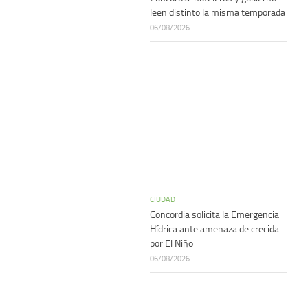
leen distinto la misma temporada
06/08/2026
CIUDAD
Concordia solicita la Emergencia
Hídrica ante amenaza de crecida
por El Niño
06/08/2026