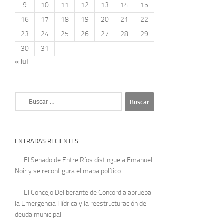
9
10
11
12
13
14
15
16
17
18
19
20
21
22
23
24
25
26
27
28
29
30
31
« Jul
Buscar:
ENTRADAS RECIENTES
El Senado de Entre Ríos distingue a Emanuel
Noir y se reconfigura el mapa político
El Concejo Deliberante de Concordia aprueba
la Emergencia Hídrica y la reestructuración de
deuda municipal