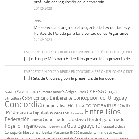
profunda desregulación de la economía
20/12/2023
PAÍS
Milei envió al Congreso el proyecto de Ley de Bases y
Puntos de Partida para La Libertad de los Argentinos
27/12/2023
EMERGENCIA HÍDRICA Y DEUDA EN CONCORDIA: SESIÓN DEL CONCEJO DICE:
[…] el bloque Más para Entre Ríos presentó un proyecto de...
EMERGENCIA HÍDRICA Y DEUDA EN CONCORDIA: SESIÓN DEL CONCEJO DICE:
[…] Reta de Urquiza y con la presencia de los doce...
Argentina
CAFESG
Chajarí
autovía Artigas
AGMER
aumento
Brasil
Concepción del Uruguay
Concejo Deliberante
Colón
citricultura
Concordia
coronavirus
Cooperativa Eléctrica
COVID-
Entre Ríos
19
Cámara de Diputados
decesos
docentes
Federación
Gobernador Gustavo Bordet
gobernador
Federal
Gualeguaychú
Rogelio Frigerio
hospital Delicia
gobierno provincial
Concepción Masvernat
intendente Francisco Azcué
Hospital Masvernat
INDEC
nuevos casos
municipalidad
licitación
municipalidad de Concordia
obras