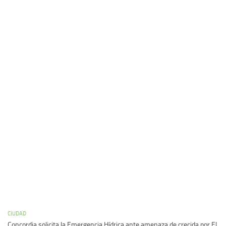
CIUDAD
Concordia solicita la Emergencia Hídrica ante amenaza de crecida por El