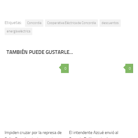
Etiquetas:
Concordia
Cooperativa Eléctrica de Concordia
descuentos
energía eléctrica
TAMBIÉN PUEDE GUSTARLE...
0
0
Impiden cruzar por la represa de
El intendente Azcué envió al