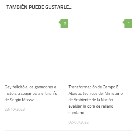
TAMBIÉN PUEDE GUSTARLE...
0
1
Gay felicitó a los ganadores e
Transformación de Campo El
instó a trabajar para el triunfo
Abasto: técnicos del Ministerio
de Sergio Massa
de Ambiente de la Nación
evalúan la obra de relleno
23/10/2023
sanitario
02/03/2022