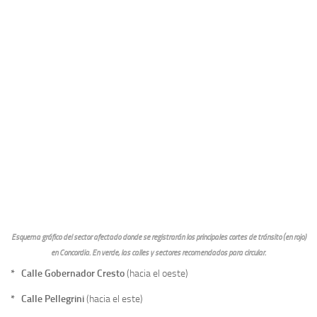
Esquema gráfico del sector afectado donde se registrarán los principales cortes de tránsito (en rojo)
en Concordia. En verde, las calles y sectores recomendados para circular.
* Calle Gobernador Cresto
(hacia el oeste)
* Calle Pellegrini
(hacia el este)