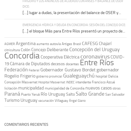
FRIGERIO Y LOS ANUNCIOS DE ACUERDO CON ANSES Y BALANCE DE OSER
DICE:
[…] lugar a dudas, la presentación del balance de OSER y...
EMERGENCIA HÍDRICA Y DEUDA EN CONCORDIA: SESIÓN DEL CONCEJO DICE:
[…] el bloque Más para Entre Ríos presentó un proyecto de...
Argentina
CAFESG
Chajarí
autovía Artigas
AGMER
aumento
Brasil
Concepción del Uruguay
Concejo Deliberante
Colón
citricultura
Concordia
coronavirus
Cooperativa Eléctrica
COVID-
Entre Ríos
19
Cámara de Diputados
decesos
docentes
Federación
Gobernador Gustavo Bordet
gobernador
Federal
Gualeguaychú
Rogelio Frigerio
hospital Delicia
gobierno provincial
Concepción Masvernat
intendente Francisco Azcué
Hospital Masvernat
INDEC
nuevos casos
municipalidad
licitación
municipalidad de Concordia
obras
Paraná
Salto Grande
Río Uruguay
Salto
Puerto Yeruá
San Salvador
Uruguay
Turismo
vacunación
Villaguay
Ángel Giano
COMENTARIOS RECIENTES