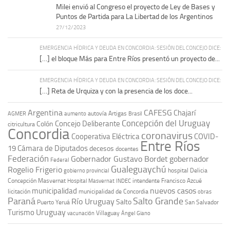
Milei envió al Congreso el proyecto de Ley de Bases y
Puntos de Partida para La Libertad de los Argentinos
27/12/2023
EMERGENCIA HÍDRICA Y DEUDA EN CONCORDIA: SESIÓN DEL CONCEJO DICE:
[…] el bloque Más para Entre Ríos presentó un proyecto de...
EMERGENCIA HÍDRICA Y DEUDA EN CONCORDIA: SESIÓN DEL CONCEJO DICE:
[…] Reta de Urquiza y con la presencia de los doce...
Argentina
CAFESG
Chajarí
autovía Artigas
AGMER
aumento
Brasil
Concepción del Uruguay
Concejo Deliberante
Colón
citricultura
Concordia
coronavirus
Cooperativa Eléctrica
COVID-
Entre Ríos
19
Cámara de Diputados
decesos
docentes
Federación
Gobernador Gustavo Bordet
gobernador
Federal
Gualeguaychú
Rogelio Frigerio
hospital Delicia
gobierno provincial
Concepción Masvernat
intendente Francisco Azcué
Hospital Masvernat
INDEC
nuevos casos
municipalidad
licitación
municipalidad de Concordia
obras
Paraná
Salto Grande
Río Uruguay
Salto
Puerto Yeruá
San Salvador
Uruguay
Turismo
vacunación
Villaguay
Ángel Giano