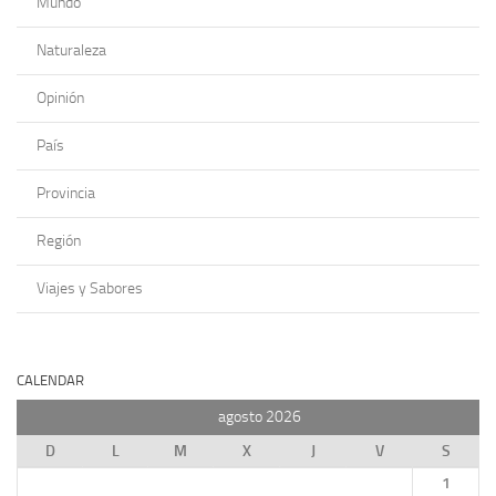
Mundo
Naturaleza
Opinión
País
Provincia
Región
Viajes y Sabores
CALENDAR
agosto 2026
D
L
M
X
J
V
S
1