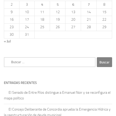
2
3
4
5
6
7
8
9
10
11
12
13
14
15
16
17
18
19
20
21
22
23
24
25
26
27
28
29
30
31
« Jul
Buscar:
ENTRADAS RECIENTES
El Senado de Entre Ríos distingue a Emanuel Noir y se reconfigura el
mapa político
El Concejo Deliberante de Concordia aprueba la Emergencia Hídrica y
la reestructuración de deuda municipal