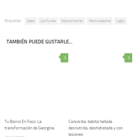
Etiquetas:
Gales
Los Pumas
Marcos Kremer
Mario Ledesma
rugby
TAMBIÉN PUEDE GUSTARLE...
0
0
Tu Barrio En Foco: La
Concordia: bebita hallada
transformación de Georgina
desnutrida, deshidratada y con
lesiones