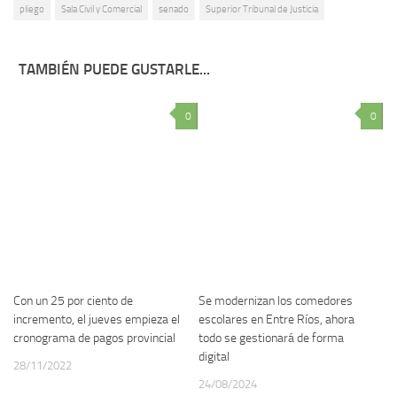
pliego
Sala Civil y Comercial
senado
Superior Tribunal de Justicia
TAMBIÉN PUEDE GUSTARLE...
0
0
Con un 25 por ciento de
Se modernizan los comedores
incremento, el jueves empieza el
escolares en Entre Ríos, ahora
cronograma de pagos provincial
todo se gestionará de forma
digital
28/11/2022
24/08/2024