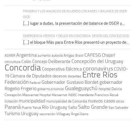
FRIGERIO Y LOS ANUNCIOS DE ACUERDO CON ANSES Y BALANCE DE OSER
DICE:
[…] lugar a dudas, la presentación del balance de OSER y...
EMERGENCIA HÍDRICA Y DEUDA EN CONCORDIA: SESIÓN DEL CONCEJO DICE:
[…] el bloque Más para Entre Ríos presentó un proyecto de...
Argentina
CAFESG
Chajarí
autovía Artigas
AGMER
aumento
Brasil
Concepción del Uruguay
Concejo Deliberante
Colón
citricultura
Concordia
coronavirus
Cooperativa Eléctrica
COVID-
Entre Ríos
19
Cámara de Diputados
decesos
docentes
Federación
Gobernador Gustavo Bordet
gobernador
Federal
Gualeguaychú
Rogelio Frigerio
hospital Delicia
gobierno provincial
Concepción Masvernat
intendente Francisco Azcué
Hospital Masvernat
INDEC
nuevos casos
municipalidad
licitación
municipalidad de Concordia
obras
Paraná
Salto Grande
Río Uruguay
Salto
Puerto Yeruá
San Salvador
Uruguay
Turismo
vacunación
Villaguay
Ángel Giano