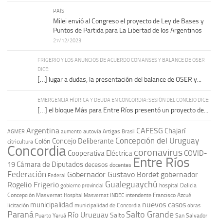
PAÍS
Milei envió al Congreso el proyecto de Ley de Bases y
Puntos de Partida para La Libertad de los Argentinos
27/12/2023
FRIGERIO Y LOS ANUNCIOS DE ACUERDO CON ANSES Y BALANCE DE OSER
DICE:
[…] lugar a dudas, la presentación del balance de OSER y...
EMERGENCIA HÍDRICA Y DEUDA EN CONCORDIA: SESIÓN DEL CONCEJO DICE:
[…] el bloque Más para Entre Ríos presentó un proyecto de...
Argentina
CAFESG
Chajarí
autovía Artigas
AGMER
aumento
Brasil
Concepción del Uruguay
Concejo Deliberante
Colón
citricultura
Concordia
coronavirus
Cooperativa Eléctrica
COVID-
Entre Ríos
19
Cámara de Diputados
decesos
docentes
Federación
Gobernador Gustavo Bordet
gobernador
Federal
Gualeguaychú
Rogelio Frigerio
hospital Delicia
gobierno provincial
Concepción Masvernat
intendente Francisco Azcué
Hospital Masvernat
INDEC
nuevos casos
municipalidad
licitación
municipalidad de Concordia
obras
Paraná
Salto Grande
Río Uruguay
Salto
Puerto Yeruá
San Salvador