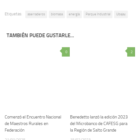
Etiquetas:
aserraderos
biomasa
energía
Parque Industrial
Ubajay
TAMBIÉN PUEDE GUSTARLE...
0
2
Comenzó el Encuentro Nacional
Benedetto lanzó la edición 2023
de Maestros Rurales en
del Microbanco de CAFESG para
Federación
la Región de Salto Grande
21/01/2025
15/02/2023