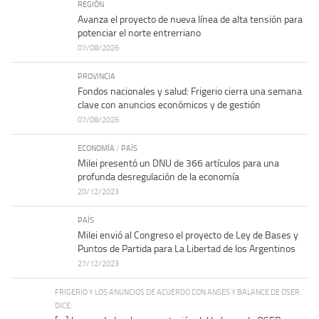
REGIÓN
Avanza el proyecto de nueva línea de alta tensión para
potenciar el norte entrerriano
07/08/2026
PROVINCIA
Fondos nacionales y salud: Frigerio cierra una semana
clave con anuncios económicos y de gestión
07/08/2026
ECONOMÍA
/
PAÍS
Milei presentó un DNU de 366 artículos para una
profunda desregulación de la economía
20/12/2023
PAÍS
Milei envió al Congreso el proyecto de Ley de Bases y
Puntos de Partida para La Libertad de los Argentinos
27/12/2023
FRIGERIO Y LOS ANUNCIOS DE ACUERDO CON ANSES Y BALANCE DE OSER
DICE: