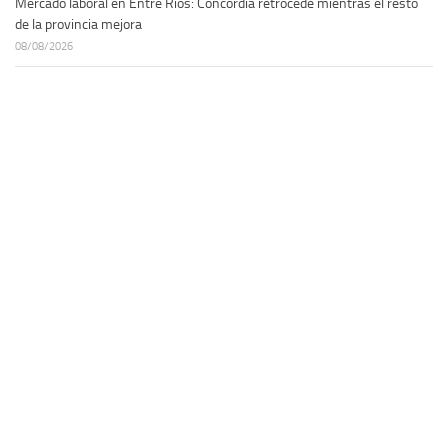
Mercado laboral en Entre Ríos: Concordia retrocede mientras el resto
de la provincia mejora
08/08/2026