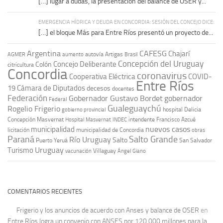
[…] lugar a dudas, la presentación del balance de OSER y...
EMERGENCIA HÍDRICA Y DEUDA EN CONCORDIA: SESIÓN DEL CONCEJO DICE:
[…] el bloque Más para Entre Ríos presentó un proyecto de...
Argentina
CAFESG
Chajarí
autovía Artigas
AGMER
aumento
Brasil
Concepción del Uruguay
Concejo Deliberante
Colón
citricultura
Concordia
coronavirus
Cooperativa Eléctrica
COVID-
Entre Ríos
19
Cámara de Diputados
decesos
docentes
Federación
Gobernador Gustavo Bordet
gobernador
Federal
Gualeguaychú
Rogelio Frigerio
hospital Delicia
gobierno provincial
Concepción Masvernat
intendente Francisco Azcué
Hospital Masvernat
INDEC
nuevos casos
municipalidad
licitación
municipalidad de Concordia
obras
Paraná
Salto Grande
Río Uruguay
Salto
Puerto Yeruá
San Salvador
Uruguay
Turismo
vacunación
Villaguay
Ángel Giano
COMENTARIOS RECIENTES
Frigerio y los anuncios de acuerdo con Anses y balance de OSER
en
Entre Ríos logra un convenio con ANSES por 120.000 millones para la