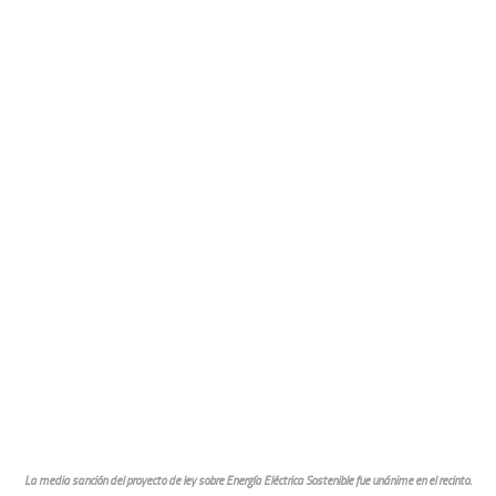
La media sanción del proyecto de ley sobre Energía Eléctrica Sostenible fue unánime en el recinto.