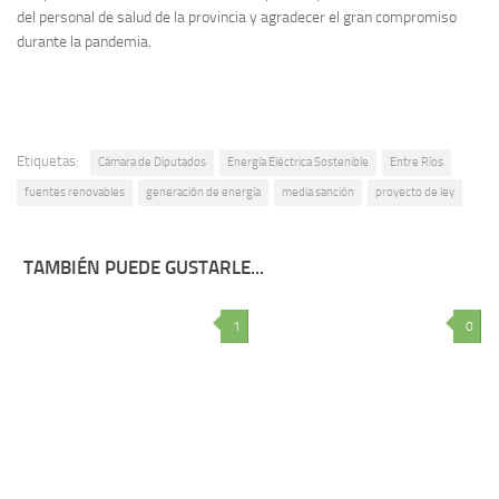
del personal de salud de la provincia y agradecer el gran compromiso
durante la pandemia.
Etiquetas:
Cámara de Diputados
Energía Eléctrica Sostenible
Entre Ríos
fuentes renovables
generación de energía
media sanción
proyecto de ley
TAMBIÉN PUEDE GUSTARLE...
1
0