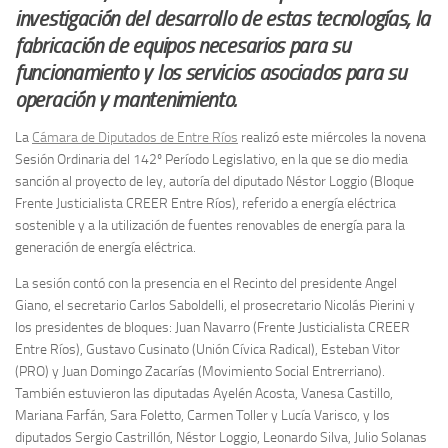
investigación del desarrollo de estas tecnologías, la
fabricación de equipos necesarios para su
funcionamiento y los servicios asociados para su
operación y mantenimiento.
La
Cámara de Diputados de Entre Ríos
realizó este miércoles la novena
Sesión Ordinaria del 142º Período Legislativo, en la que se dio media
sanción al proyecto de ley, autoría del diputado Néstor Loggio (Bloque
Frente Justicialista CREER Entre Ríos), referido a energía eléctrica
sostenible y a la utilización de fuentes renovables de energía para la
generación de energía eléctrica.
La sesión contó con la presencia en el Recinto del presidente Angel
Giano, el secretario Carlos Saboldelli, el prosecretario Nicolás Pierini y
los presidentes de bloques: Juan Navarro (Frente Justicialista CREER
Entre Ríos), Gustavo Cusinato (Unión Cívica Radical), Esteban Vitor
(PRO) y Juan Domingo Zacarías (Movimiento Social Entrerriano).
También estuvieron las diputadas Ayelén Acosta, Vanesa Castillo,
Mariana Farfán, Sara Foletto, Carmen Toller y Lucía Varisco, y los
diputados Sergio Castrillón, Néstor Loggio, Leonardo Silva, Julio Solanas