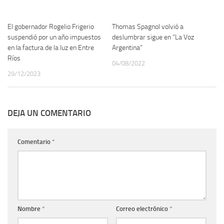
El gobernador Rogelio Frigerio
Thomas Spagnol volvió a
suspendió por un año impuestos
deslumbrar sigue en “La Voz
en la factura de la luz en Entre
Argentina”
Ríos
04/08/2022
29/12/2023
DEJA UN COMENTARIO
Comentario
*
Nombre
*
Correo electrónico
*