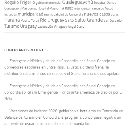
Gualeguaychú
Rogelio Frigerio
hospital Delicia
gobierno provincial
Concepción Masvernat
intendente Francisco Azcué
Hospital Masvernat
INDEC
nuevos casos
municipalidad
licitación
municipalidad de Concordia
obras
Paraná
Salto Grande
Río Uruguay
Salto
Puerto Yeruá
San Salvador
Uruguay
Turismo
vacunación
Villaguay
Ángel Giano
COMENTARIOS RECIENTES
Emergencia Hídrica y deuda en Concordia: sesión del Concejo
en
Comedores escolares en Entre Ríos: la Justicia ordenó frenar la
distribución de alimentos con sellos y el Gobierno anunció que apelará
Emergencia Hídrica y deuda en Concordia: sesión del Concejo
en
Concordia solicita la Emergencia Hídrica ante amenaza de crecida por El
Niño
Vacaciones de invierno 2026: gobierno vs. hoteleros en Concordia
en
Balance del turismo en Concordia: el programa Concorpass registró un
aumento de usuarios impulsado por la demanda local