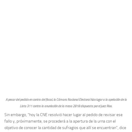
A pesar del pedido en contra del fiscal, la Cámara Nacional Electoral hizo lugar a la apelación de la
Lista 311 contra la anunlación de la mesa 2818 dispuesta por el juez Rios.
Sin embargo, “hoy la CNE resolvió hacer lugar al pedido de revisar ese
fallo y, próximamente, se procederá a la apertura de la urna con el
objetivo de conocer la cantidad de sufragios que allí se encuentran”, dice