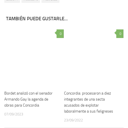
TAMBIÉN PUEDE GUSTARLE...
0
0
Bordet analizó con el senador
Concordia: procesaron a diez
Armando Gay la agenda de
integrantes de una secta
obras para Concordia
acusados de explotar
laboralmente a sus feligreses
07/09/2023
23/09/2022