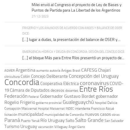
Milei envió al Congreso el proyecto de Ley de Bases y
Puntos de Partida para La Libertad de los Argentinos
27/12/2023
FRIGERIO Y LOS ANUNCIOS DE ACUERDO CON ANSES Y BALANCE DE OSER
DICE:
[…] lugar a dudas, la presentación del balance de OSER y...
EMERGENCIA HÍDRICA Y DEUDA EN CONCORDIA: SESIÓN DEL CONCEJO DICE:
[…] el bloque Más para Entre Ríos presentó un proyecto de...
Argentina
CAFESG
Chajarí
autovía Artigas
AGMER
aumento
Brasil
Concepción del Uruguay
Concejo Deliberante
Colón
citricultura
Concordia
coronavirus
Cooperativa Eléctrica
COVID-
Entre Ríos
19
Cámara de Diputados
decesos
docentes
Federación
Gobernador Gustavo Bordet
gobernador
Federal
Gualeguaychú
Rogelio Frigerio
hospital Delicia
gobierno provincial
Concepción Masvernat
intendente Francisco Azcué
Hospital Masvernat
INDEC
nuevos casos
municipalidad
licitación
municipalidad de Concordia
obras
Paraná
Salto Grande
Río Uruguay
Salto
Puerto Yeruá
San Salvador
Uruguay
Turismo
vacunación
Villaguay
Ángel Giano