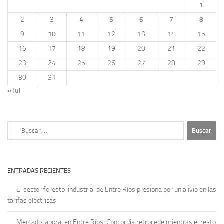
1
2
3
4
5
6
7
8
9
10
11
12
13
14
15
16
17
18
19
20
21
22
23
24
25
26
27
28
29
30
31
« Jul
Buscar:
ENTRADAS RECIENTES
El sector foresto-industrial de Entre Ríos presiona por un alivio en las
tarifas eléctricas
Mercado laboral en Entre Ríos: Concordia retrocede mientras el resto