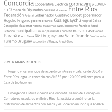
Concordia
coronavirus
Cooperativa Eléctrica
COVID-
Entre Ríos
19
Cámara de Diputados
decesos
docentes
Federación
Gobernador Gustavo Bordet
gobernador
Federal
Gualeguaychú
Rogelio Frigerio
hospital Delicia
gobierno provincial
Concepción Masvernat
intendente Francisco Azcué
Hospital Masvernat
INDEC
nuevos casos
municipalidad
licitación
municipalidad de Concordia
obras
Paraná
Salto Grande
Río Uruguay
Salto
Puerto Yeruá
San Salvador
Uruguay
Turismo
vacunación
Villaguay
Ángel Giano
COMENTARIOS RECIENTES
Frigerio y los anuncios de acuerdo con Anses y balance de OSER
en
Entre Ríos logra un convenio con ANSES por 120.000 millones para la
Caja de Jubilaciones
Emergencia Hídrica y deuda en Concordia: sesión del Concejo
en
Comedores escolares en Entre Ríos: la Justicia ordenó frenar la
distribución de alimentos con sellos y el Gobierno anunció que apelará