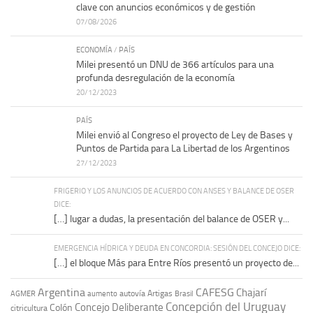
clave con anuncios económicos y de gestión
07/08/2026
ECONOMÍA
/
PAÍS
Milei presentó un DNU de 366 artículos para una
profunda desregulación de la economía
20/12/2023
PAÍS
Milei envió al Congreso el proyecto de Ley de Bases y
Puntos de Partida para La Libertad de los Argentinos
27/12/2023
FRIGERIO Y LOS ANUNCIOS DE ACUERDO CON ANSES Y BALANCE DE OSER
DICE:
[…] lugar a dudas, la presentación del balance de OSER y...
EMERGENCIA HÍDRICA Y DEUDA EN CONCORDIA: SESIÓN DEL CONCEJO DICE:
[…] el bloque Más para Entre Ríos presentó un proyecto de...
Argentina
CAFESG
Chajarí
autovía Artigas
AGMER
aumento
Brasil
Concepción del Uruguay
Concejo Deliberante
Colón
citricultura