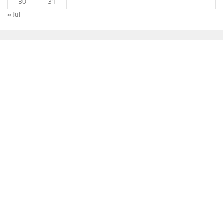
30
31
« Jul