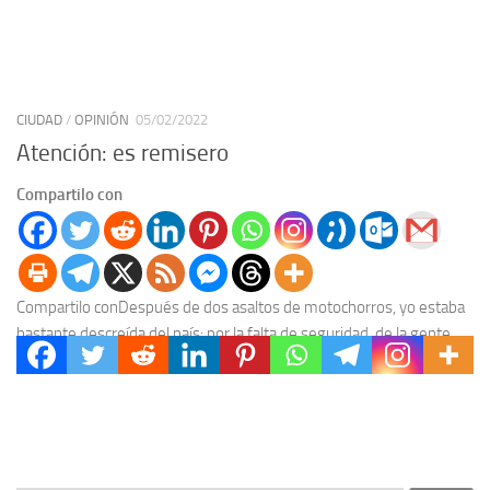
CIUDAD
/
OPINIÓN
05/02/2022
Atención: es remisero
Compartilo con
Compartilo conDespués de dos asaltos de motochorros, yo estaba
bastante descreída del país: por la falta de seguridad, de la gente
por querer tener todo...