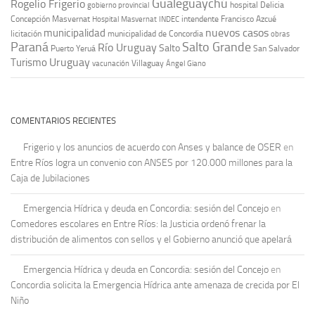
Gualeguaychú
Rogelio Frigerio
hospital Delicia
gobierno provincial
Concepción Masvernat
intendente Francisco Azcué
Hospital Masvernat
INDEC
nuevos casos
municipalidad
licitación
municipalidad de Concordia
obras
Paraná
Salto Grande
Río Uruguay
Salto
Puerto Yeruá
San Salvador
Uruguay
Turismo
vacunación
Villaguay
Ángel Giano
COMENTARIOS RECIENTES
Frigerio y los anuncios de acuerdo con Anses y balance de OSER
en
Entre Ríos logra un convenio con ANSES por 120.000 millones para la
Caja de Jubilaciones
Emergencia Hídrica y deuda en Concordia: sesión del Concejo
en
Comedores escolares en Entre Ríos: la Justicia ordenó frenar la
distribución de alimentos con sellos y el Gobierno anunció que apelará
Emergencia Hídrica y deuda en Concordia: sesión del Concejo
en
Concordia solicita la Emergencia Hídrica ante amenaza de crecida por El
Niño