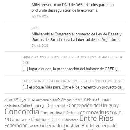
Milei presentó un DNU de 366 artículos para una
profunda desregulación de la economía
20/12/2023
PAÍS
Milei envió al Congreso el proyecto de Ley de Bases y
Puntos de Partida para La Libertad de los Argentinos
27/12/2023
FRIGERIO Y LOS ANUNCIOS DE ACUERDO CON ANSES Y BALANCE DE OSER
DICE:
[…] lugar a dudas, la presentación del balance de OSER y...
EMERGENCIA HÍDRICA Y DEUDA EN CONCORDIA: SESIÓN DEL CONCEJO DICE:
[…] el bloque Más para Entre Ríos presentó un proyecto de...
Argentina
CAFESG
Chajarí
autovía Artigas
AGMER
aumento
Brasil
Concepción del Uruguay
Concejo Deliberante
Colón
citricultura
Concordia
coronavirus
Cooperativa Eléctrica
COVID-
Entre Ríos
19
Cámara de Diputados
decesos
docentes
Federación
Gobernador Gustavo Bordet
gobernador
Federal