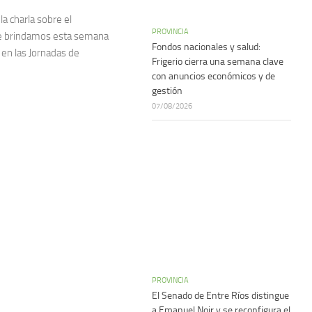
a charla sobre el
PROVINCIA
que brindamos esta semana
Fondos nacionales y salud:
en las Jornadas de
Frigerio cierra una semana clave
con anuncios económicos y de
gestión
07/08/2026
PROVINCIA
El Senado de Entre Ríos distingue
a Emanuel Noir y se reconfigura el