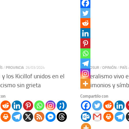
ÍS
/
PROVINCIA
26/03/2024
MERCOSUR
/
OPINIÓN
/
PAÍS
 y los Kicillof unidos en el
Federalismo vivo e
ismo sin grieta
testimonios y sím
con
Compartilo con