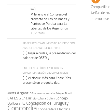
Compartilo c
PAÍS
tarifas de m
Milei envió al Congreso el
interno, ese 
proyecto de Ley de Bases y
Puntos de Partida para La
Libertad de los Argentinos
27/12/2023
FRIGERIO Y LOS ANUNCIOS DE ACUERDO CON
ANSES Y BALANCE DE OSER DICE:
[…] lugar a dudas, la presentación del
balance de OSER y...
EMERGENCIA HÍDRICA Y DEUDA EN
CONCORDIA: SESIÓN DEL CONCEJO DICE:
[…] el bloque Más para Entre Ríos
presentó un proyecto de...
Argentina
autovía Artigas
AGMER
aumento
Brasil
CAFESG
Chajarí
Concejo
Colón
citricultura
Concepción del Uruguay
Deliberante
Concordia
Cooperativa Eléctrica