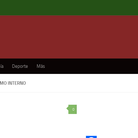
ía
Deporte
Más
SMO INTERNO
0