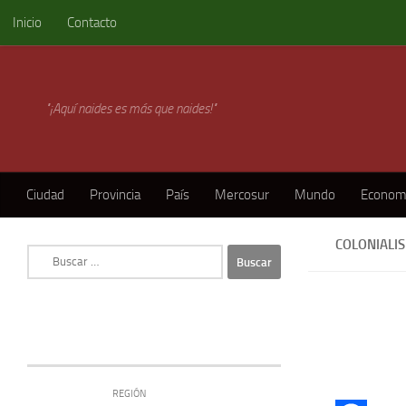
Inicio
Contacto
Skip to content
"¡Aquí naides es más que naides!"
Ciudad
Provincia
País
Mercosur
Mundo
Econom
COLONIALI
Buscar:
REGIÓN