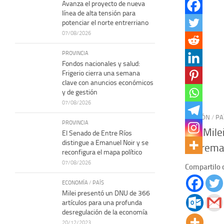
Avanza el proyecto de nueva
línea de alta tensión para
potenciar el norte entrerriano
07/08/2026
PROVINCIA
Fondos nacionales y salud:
Frigerio cierra una semana
clave con anuncios económicos
y de gestión
07/08/2026
OPINIÓN
/
PA
PROVINCIA
Los Milei
El Senado de Entre Ríos
distingue a Emanuel Noir y se
supremac
reconfigura el mapa político
07/08/2026
Compartilo 
ECONOMÍA
/
PAÍS
Milei presentó un DNU de 366
artículos para una profunda
desregulación de la economía
20/12/2023