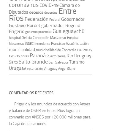
coronavirus
COVID-19
Cámara de
Entre
Diputados
decesos
docentes
Ríos
Federación
Gobernador
Federal
Gustavo Bordet
gobernador Rogelio
Gualeguaychú
Frigerio
gobierno provincial
hospital Delicia Concepción Masvernat
Hospital
intendente Francisco Azcué
licitación
Masvernat
INDEC
nuevos
municipalidad
municipalidad de Concordia
Paraná
casos
Río Uruguay
obras
Puerto Yeruá
Salto Grande
Turismo
Salto
San Salvador
Uruguay
vacunación
Villaguay
Ángel Giano
COMENTARIOS RECIENTES
Frigerio y los anuncios de acuerdo con Anses
y balance de OSER
en
Entre Ríos logra un
convenio con ANSES por 120.000 millones para
la Caja de Jubilaciones