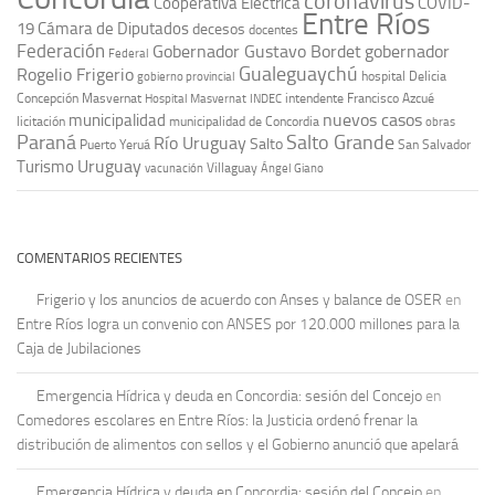
coronavirus
Cooperativa Eléctrica
COVID-
Entre Ríos
19
Cámara de Diputados
decesos
docentes
Federación
Gobernador Gustavo Bordet
gobernador
Federal
Gualeguaychú
Rogelio Frigerio
hospital Delicia
gobierno provincial
Concepción Masvernat
intendente Francisco Azcué
Hospital Masvernat
INDEC
nuevos casos
municipalidad
licitación
municipalidad de Concordia
obras
Paraná
Salto Grande
Río Uruguay
Salto
Puerto Yeruá
San Salvador
Uruguay
Turismo
vacunación
Villaguay
Ángel Giano
COMENTARIOS RECIENTES
Frigerio y los anuncios de acuerdo con Anses y balance de OSER
en
Entre Ríos logra un convenio con ANSES por 120.000 millones para la
Caja de Jubilaciones
Emergencia Hídrica y deuda en Concordia: sesión del Concejo
en
Comedores escolares en Entre Ríos: la Justicia ordenó frenar la
distribución de alimentos con sellos y el Gobierno anunció que apelará
Emergencia Hídrica y deuda en Concordia: sesión del Concejo
en