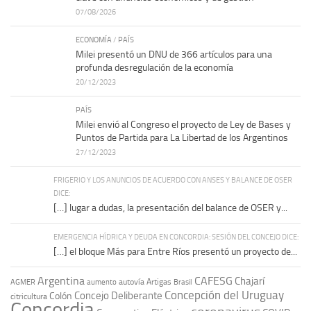
07/08/2026
ECONOMÍA
/
PAÍS
Milei presentó un DNU de 366 artículos para una
profunda desregulación de la economía
20/12/2023
PAÍS
Milei envió al Congreso el proyecto de Ley de Bases y
Puntos de Partida para La Libertad de los Argentinos
27/12/2023
FRIGERIO Y LOS ANUNCIOS DE ACUERDO CON ANSES Y BALANCE DE OSER
DICE:
[…] lugar a dudas, la presentación del balance de OSER y...
EMERGENCIA HÍDRICA Y DEUDA EN CONCORDIA: SESIÓN DEL CONCEJO DICE:
[…] el bloque Más para Entre Ríos presentó un proyecto de...
Argentina
CAFESG
Chajarí
autovía Artigas
AGMER
aumento
Brasil
Concepción del Uruguay
Concejo Deliberante
Colón
citricultura
Concordia