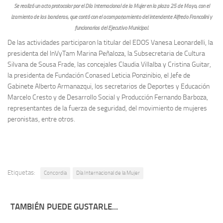
Se realizó un acto protocolar por el Día Internacional de la Mujer en la plaza 25 de Mayo, con el
izamiento de las banderas, que contó con el acompañamiento del intendente Alfredo Francolini y
funcionarios del Ejecutivo Municipal.
De las actividades participaron la titular del EDOS Vanesa Leonardelli, la
presidenta del InVyTam Marina Peñaloza, la Subsecretaria de Cultura
Silvana de Sousa Frade, las concejales Claudia Villalba y Cristina Guitar,
la presidenta de Fundación Conased Leticia Ponzinibio, el Jefe de
Gabinete Alberto Armanazqui, los secretarios de Deportes y Educación
Marcelo Cresto y de Desarrollo Social y Producción Fernando Barboza,
representantes de la fuerza de seguridad, del movimiento de mujeres
peronistas, entre otros.
Etiquetas:
Concordia
Día Internacional de la Mujer
TAMBIÉN PUEDE GUSTARLE...