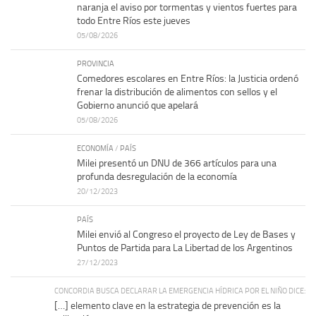
naranja el aviso por tormentas y vientos fuertes para
todo Entre Ríos este jueves
05/08/2026
PROVINCIA
Comedores escolares en Entre Ríos: la Justicia ordenó
frenar la distribución de alimentos con sellos y el
Gobierno anunció que apelará
05/08/2026
ECONOMÍA
/
PAÍS
Milei presentó un DNU de 366 artículos para una
profunda desregulación de la economía
20/12/2023
PAÍS
Milei envió al Congreso el proyecto de Ley de Bases y
Puntos de Partida para La Libertad de los Argentinos
27/12/2023
CONCORDIA BUSCA DECLARAR LA EMERGENCIA HÍDRICA POR EL NIÑO DICE:
[…] elemento clave en la estrategia de prevención es la