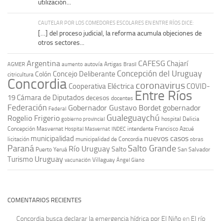
utilización...
CAUTELAR POR LOS COMEDORES ESCOLARES EN ENTRE RÍOS DICE:
[…] del proceso judicial, la reforma acumula objeciones de
otros sectores...
Argentina
CAFESG
Chajarí
autovía Artigas
AGMER
aumento
Brasil
Concepción del Uruguay
Concejo Deliberante
Colón
citricultura
Concordia
coronavirus
Cooperativa Eléctrica
COVID-
Entre Ríos
19
Cámara de Diputados
decesos
docentes
Federación
Gobernador Gustavo Bordet
gobernador
Federal
Gualeguaychú
Rogelio Frigerio
hospital Delicia
gobierno provincial
Concepción Masvernat
intendente Francisco Azcué
Hospital Masvernat
INDEC
nuevos casos
municipalidad
licitación
municipalidad de Concordia
obras
Paraná
Salto Grande
Río Uruguay
Salto
Puerto Yeruá
San Salvador
Uruguay
Turismo
vacunación
Villaguay
Ángel Giano
COMENTARIOS RECIENTES
Concordia busca declarar la emergencia hídrica por El Niño
en
El río