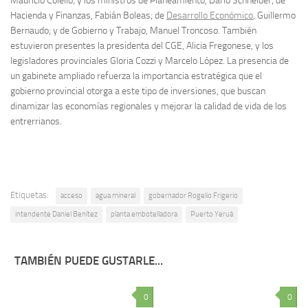
Mauricio Colello; y los ministros de Planeamiento, Darío Schneider; de
Hacienda y Finanzas, Fabián Boleas; de
Desarrollo Económico
, Guillermo
Bernaudo; y de Gobierno y Trabajo, Manuel Troncoso. También
estuvieron presentes la presidenta del CGE, Alicia Fregonese, y los
legisladores provinciales Gloria Cozzi y Marcelo López. La presencia de
un gabinete ampliado refuerza la importancia estratégica que el
gobierno provincial otorga a este tipo de inversiones, que buscan
dinamizar las economías regionales y mejorar la calidad de vida de los
entrerrianos.
Etiquetas:
acceso
agua mineral
gobernador Rogelio Frigerio
intendente Daniel Benítez
planta embotelladora
Puerto Yeruá
TAMBIÉN PUEDE GUSTARLE...
0
0