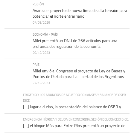
REGIÓN
Avanza el proyecto de nueva línea de alta tensión para
potenciar el norte entrerriano
07/08/2026
ECONOMÍA
/
PAÍS
Milei presentó un DNU de 366 artículos para una
profunda desregulación de la economía
20/12/2023
PAÍS
Milei envió al Congreso el proyecto de Ley de Bases y
Puntos de Partida para La Libertad de los Argentinos
27/12/2023
FRIGERIO Y LOS ANUNCIOS DE ACUERDO CON ANSES Y BALANCE DE OSER
DICE:
[…] lugar a dudas, la presentación del balance de OSER y...
EMERGENCIA HÍDRICA Y DEUDA EN CONCORDIA: SESIÓN DEL CONCEJO DICE:
[…] el bloque Más para Entre Ríos presentó un proyecto de...