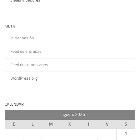
Viajes y Sabores
META
Iniciar sesión
Feed de entradas
Feed de comentarios
WordPress.org
CALENDAR
agosto 2026
D
L
M
X
J
V
S
1