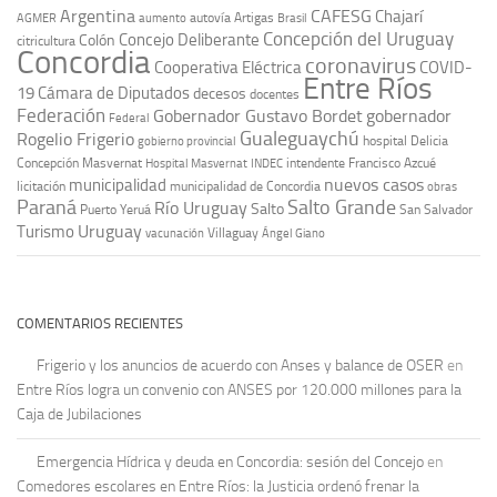
Argentina
CAFESG
Chajarí
autovía Artigas
AGMER
aumento
Brasil
Concepción del Uruguay
Concejo Deliberante
Colón
citricultura
Concordia
coronavirus
Cooperativa Eléctrica
COVID-
Entre Ríos
19
Cámara de Diputados
decesos
docentes
Federación
Gobernador Gustavo Bordet
gobernador
Federal
Gualeguaychú
Rogelio Frigerio
hospital Delicia
gobierno provincial
Concepción Masvernat
intendente Francisco Azcué
Hospital Masvernat
INDEC
nuevos casos
municipalidad
licitación
municipalidad de Concordia
obras
Paraná
Salto Grande
Río Uruguay
Salto
Puerto Yeruá
San Salvador
Uruguay
Turismo
vacunación
Villaguay
Ángel Giano
COMENTARIOS RECIENTES
Frigerio y los anuncios de acuerdo con Anses y balance de OSER
en
Entre Ríos logra un convenio con ANSES por 120.000 millones para la
Caja de Jubilaciones
Emergencia Hídrica y deuda en Concordia: sesión del Concejo
en
Comedores escolares en Entre Ríos: la Justicia ordenó frenar la