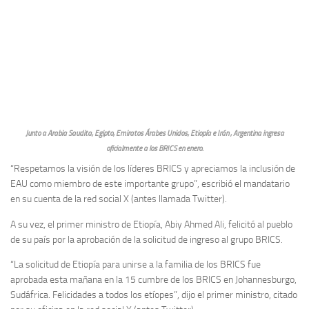
Junto a Arabia Saudita, Egipto, Emiratos Árabes Unidos, Etiopía e Irán , Argentina ingresa
oficialmente a los BRICS en enero.
“Respetamos la visión de los líderes BRICS y apreciamos la inclusión de
EAU como miembro de este importante grupo”, escribió el mandatario
en su cuenta de la red social X (antes llamada Twitter).
A su vez, el primer ministro de Etiopía, Abiy Ahmed Ali, felicitó al pueblo
de su país por la aprobación de la solicitud de ingreso al grupo BRICS.
“La solicitud de Etiopía para unirse a la familia de los BRICS fue
aprobada esta mañana en la 15 cumbre de los BRICS en Johannesburgo,
Sudáfrica. Felicidades a todos los etíopes”, dijo el primer ministro, citado