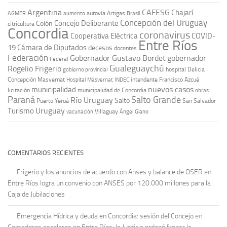
Argentina
CAFESG
Chajarí
autovía Artigas
AGMER
aumento
Brasil
Concepción del Uruguay
Concejo Deliberante
Colón
citricultura
Concordia
coronavirus
Cooperativa Eléctrica
COVID-
Entre Ríos
19
Cámara de Diputados
decesos
docentes
Federación
Gobernador Gustavo Bordet
gobernador
Federal
Gualeguaychú
Rogelio Frigerio
hospital Delicia
gobierno provincial
Concepción Masvernat
intendente Francisco Azcué
Hospital Masvernat
INDEC
nuevos casos
municipalidad
licitación
municipalidad de Concordia
obras
Paraná
Salto Grande
Río Uruguay
Salto
Puerto Yeruá
San Salvador
Uruguay
Turismo
vacunación
Villaguay
Ángel Giano
COMENTARIOS RECIENTES
Frigerio y los anuncios de acuerdo con Anses y balance de OSER
en
Entre Ríos logra un convenio con ANSES por 120.000 millones para la
Caja de Jubilaciones
Emergencia Hídrica y deuda en Concordia: sesión del Concejo
en