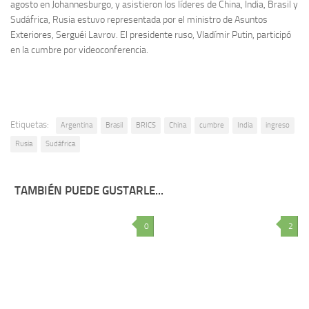
agosto en Johannesburgo, y asistieron los líderes de China, India, Brasil y
Sudáfrica, Rusia estuvo representada por el ministro de Asuntos
Exteriores, Serguéi Lavrov. El presidente ruso, Vladímir Putin, participó
en la cumbre por videoconferencia.
Etiquetas:
Argentina
Brasil
BRICS
China
cumbre
India
ingreso
Rusia
Sudáfrica
TAMBIÉN PUEDE GUSTARLE...
0
2