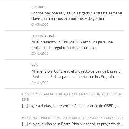
PROVINCIA
Fondos nacionales y salud: Frigerio cierra una semana
clave con anuncios económicos y de gestión
07/08/2026
ECONOMÍA
/
PAÍS
Milei presentó un DNU de 366 artículos para una
profunda desregulación de la economía
20/12/2023
PAÍS
Milei envió al Congreso el proyecto de Ley de Bases y
Puntos de Partida para La Libertad de los Argentinos
27/12/2023
FRIGERIO Y LOS ANUNCIOS DE ACUERDO CON ANSES Y BALANCE DE OSER
DICE:
[…] lugar a dudas, la presentación del balance de OSER y...
EMERGENCIA HÍDRICA Y DEUDA EN CONCORDIA: SESIÓN DEL CONCEJO DICE:
[…] el bloque Más para Entre Ríos presentó un proyecto de...