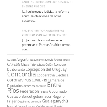
CAUTELAR POR LOS COMEDORES ESCOLARES
EN ENTRE RÍOS DICE:
[…] del proceso judicial, la reforma
acumula objeciones de otros
sectores...
FRIGERIO Y BRAVO ANALIZAN OBRAS
PRIORITARIAS PARA FEDERACIÓN DICE:
[…] expuso la importancia de
potenciar el Parque Acuático termal
con...
Argentina
autovía Artigas
AGMER
aumento
Brasil
CAFESG
Chajarí
Concejo
Colón
citricultura
Concepción del Uruguay
Deliberante
Concordia
Cooperativa Eléctrica
coronavirus
COVID-19
Cámara de
Entre
Diputados
decesos
docentes
Ríos
Federación
Gobernador
Federal
Gustavo Bordet
gobernador Rogelio
Gualeguaychú
Frigerio
gobierno provincial
hospital Delicia Concepción Masvernat
Hospital