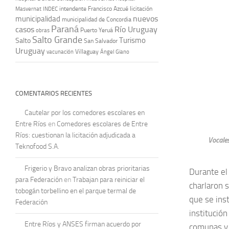
intendente Francisco Azcué
licitación
Masvernat
INDEC
nuevos
municipalidad
municipalidad de Concordia
Paraná
casos
Río Uruguay
obras
Puerto Yeruá
Salto Grande
Turismo
Salto
San Salvador
Uruguay
vacunación
Villaguay
Ángel Giano
COMENTARIOS RECIENTES
Cautelar por los comedores escolares en
Entre Ríos
en
Comedores escolares de Entre
Ríos: cuestionan la licitación adjudicada a
Vocales
Teknofood S.A.
Frigerio y Bravo analizan obras prioritarias
Durante el 
para Federación
en
Trabajan para reiniciar el
charlaron 
tobogán torbellino en el parque termal de
que se ins
Federación
institució
Entre Ríos y ANSES firman acuerdo por
comunas y 