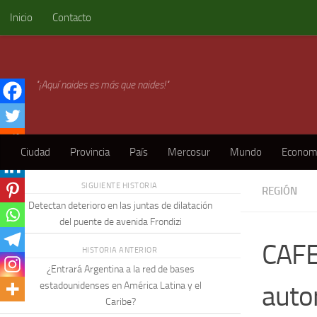
Inicio
Contacto
Skip to content
"¡Aquí naides es más que naides!"
Ciudad
Provincia
País
Mercosur
Mundo
Econom
SIGUIENTE HISTORIA
REGIÓN
Detectan deterioro en las juntas de dilatación
del puente de avenida Frondizi
CAFE
HISTORIA ANTERIOR
¿Entrará Argentina a la red de bases
auto
estadounidenses en América Latina y el
Caribe?