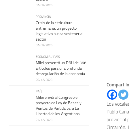
05/08/2026
PROVINCIA
Crisis de la citricultura
entrerriana: un proyecto
legislativo busca sostener al
sector
05/08/2026
ECONOMÍA
/
PAÍS
Milei presentó un DNU de 366
artículos para una profunda
desregulación de la economía
20/12/2023
Compartilo
PAÍS
Milei envió al Congreso el
proyecto de Ley de Bases y
Los vocale
Puntos de Partida para La
Pablo Cana
Libertad de los Argentinos
provincial
27/12/2023
Cimarrón, 