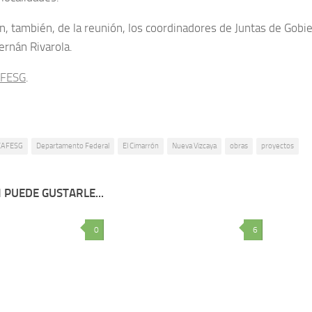
on, también, de la reunión, los coordinadores de Juntas de Gobi
ernán Rivarola.
FESG
.
CAFESG
Departamento Federal
El Cimarrón
Nueva Vizcaya
obras
proyectos
 PUEDE GUSTARLE...
0
6