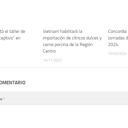
ó el taller de
Vietnam habilitará la
Concordia 
ceptivo” en
importación de cítricos dulces y
Jornadas d
carne porcina de la Región
2024
Centro
10/03/2024
14/11/2022
COMENTARIO
io
*