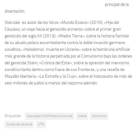
principal de la
disertación.
Sterczek es autor de los libros «Mundo Eslavo» (2010); «Hija del
Cáucaso, un viaje hacia el genocidio armenio» sobre el primer gran
genocidio del siglo XX (2013); «Madre Tierra»; sobre la historia familiar
de su abuelo polaco excombatiente contra la doble invasión germano
soviética; «Holodomor, muerte en Ucrania» sobre la hambruna artificial
más grande de la historia perpetrada por el Comunismo bajo las órdenes
del genocida Stalin; «Crónica del Este», sobre la opresión del marxismo
soviético tanto dentro como fuera de sus fronteras, y una reseña de
Maydán libertario; «La Estrella y la Cruz», sobre el holocausto de más de
seis millones de judíos a manos del nazismo alemán.
Etiquetas:
Asociación Civil Polska Concordia
charla
Concordia
Gueto de Varsovia
UTN