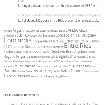
DICE:
[…] lugar a dudas, la presentación del balance de OSER y...
EMERGENCIA HÍDRICA Y DEUDA EN CONCORDIA: SESIÓN DEL CONCEJO DICE:
[…] el bloque Más para Entre Ríos presentó un proyecto de...
Argentina
CAFESG
Chajarí
autovía Artigas
AGMER
aumento
Brasil
Concepción del Uruguay
Concejo Deliberante
Colón
citricultura
Concordia
coronavirus
Cooperativa Eléctrica
COVID-
Entre Ríos
19
Cámara de Diputados
decesos
docentes
Federación
Gobernador Gustavo Bordet
gobernador
Federal
Gualeguaychú
Rogelio Frigerio
hospital Delicia
gobierno provincial
Concepción Masvernat
intendente Francisco Azcué
Hospital Masvernat
INDEC
nuevos casos
municipalidad
licitación
municipalidad de Concordia
obras
Paraná
Salto Grande
Río Uruguay
Salto
Puerto Yeruá
San Salvador
Uruguay
Turismo
vacunación
Villaguay
Ángel Giano
COMENTARIOS RECIENTES
Frigerio y los anuncios de acuerdo con Anses y balance de OSER
en