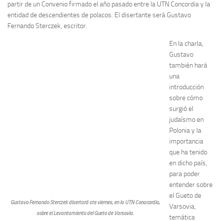
partir de un Convenio firmado el año pasado entre la UTN Concordia y la
entidad de descendientes de polacos. El disertante será Gustavo
Fernando Sterczek, escritor.
En la charla,
Gustavo
también hará
una
introducción
sobre cómo
surgió el
judaísmo en
Polonia y la
importancia
que ha tenido
en dicho país,
para poder
entender sobre
el Gueto de
Gustavo Fernando Sterczek disertará ste viernes, en la UTN Conacordia,
Varsovia,
sobre el Levantamiento del Gueto de Varsovia.
temática