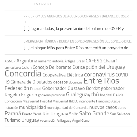
27/12/2023
FRIGERIO Y LOS ANUNCIOS DE ACUERDO CON ANSES Y BALANCE DE OSER
DICE:
[…] lugar a dudas, la presentación del balance de OSER y...
EMERGENCIA HÍDRICA Y DEUDA EN CONCORDIA: SESIÓN DEL CONCEJO DICE:
[…] el bloque Más para Entre Ríos presentó un proyecto de...
Argentina
CAFESG
Chajarí
autovía Artigas
AGMER
aumento
Brasil
Concepción del Uruguay
Concejo Deliberante
Colón
citricultura
Concordia
coronavirus
Cooperativa Eléctrica
COVID-
Entre Ríos
19
Cámara de Diputados
decesos
docentes
Federación
Gobernador Gustavo Bordet
gobernador
Federal
Gualeguaychú
Rogelio Frigerio
hospital Delicia
gobierno provincial
Concepción Masvernat
intendente Francisco Azcué
Hospital Masvernat
INDEC
nuevos casos
municipalidad
licitación
municipalidad de Concordia
obras
Paraná
Salto Grande
Río Uruguay
Salto
Puerto Yeruá
San Salvador
Uruguay
Turismo
vacunación
Villaguay
Ángel Giano