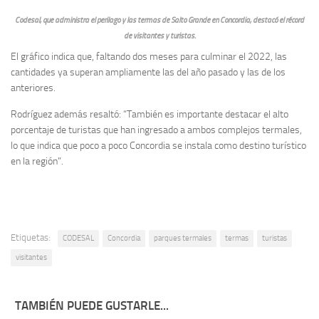
Codesal, que administra el perilago y las termas de Salto Grande en Concordia, destacó el récord
de visitantes y turistas.
El gráfico indica que, faltando dos meses para culminar el 2022, las
cantidades ya superan ampliamente las del año pasado y las de los
anteriores.
Rodríguez además resaltó: “También es importante destacar el alto
porcentaje de turistas que han ingresado a ambos complejos termales,
lo que indica que poco a poco Concordia se instala como destino turístico
en la región”.
Etiquetas:
CODESAL
Concordia
parques termales
termas
turistas
visitantes
TAMBIÉN PUEDE GUSTARLE...