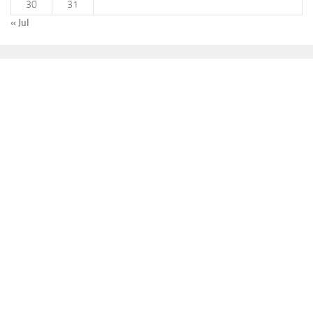
30
31
« Jul