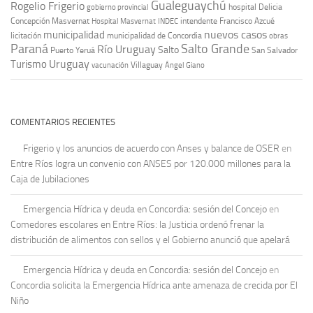
Gualeguaychú
Rogelio Frigerio
hospital Delicia
gobierno provincial
Concepción Masvernat
intendente Francisco Azcué
Hospital Masvernat
INDEC
nuevos casos
municipalidad
licitación
municipalidad de Concordia
obras
Paraná
Salto Grande
Río Uruguay
Salto
Puerto Yeruá
San Salvador
Uruguay
Turismo
vacunación
Villaguay
Ángel Giano
COMENTARIOS RECIENTES
Frigerio y los anuncios de acuerdo con Anses y balance de OSER
en
Entre Ríos logra un convenio con ANSES por 120.000 millones para la
Caja de Jubilaciones
Emergencia Hídrica y deuda en Concordia: sesión del Concejo
en
Comedores escolares en Entre Ríos: la Justicia ordenó frenar la
distribución de alimentos con sellos y el Gobierno anunció que apelará
Emergencia Hídrica y deuda en Concordia: sesión del Concejo
en
Concordia solicita la Emergencia Hídrica ante amenaza de crecida por El
Niño