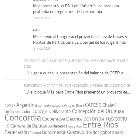
Milei presentó un DNU de 366 artículos para una
profunda desregulación de la economía
20/12/2023
PAÍS
Milei envió al Congreso el proyecto de Ley de Bases y
Puntos de Partida para La Libertad de los Argentinos
27/12/2023
FRIGERIO Y LOS ANUNCIOS DE ACUERDO CON ANSES Y BALANCE DE OSER
DICE:
[…] lugar a dudas, la presentación del balance de OSER y...
EMERGENCIA HÍDRICA Y DEUDA EN CONCORDIA: SESIÓN DEL CONCEJO DICE:
[…] el bloque Más para Entre Ríos presentó un proyecto de...
Argentina
CAFESG
Chajarí
autovía Artigas
AGMER
aumento
Brasil
Concepción del Uruguay
Concejo Deliberante
Colón
citricultura
Concordia
coronavirus
Cooperativa Eléctrica
COVID-
Entre Ríos
19
Cámara de Diputados
decesos
docentes
Federación
Gobernador Gustavo Bordet
gobernador
Federal