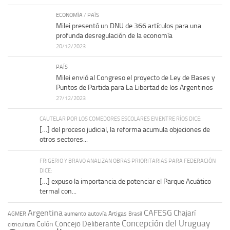
ECONOMÍA
/
PAÍS
Milei presentó un DNU de 366 artículos para una
profunda desregulación de la economía
20/12/2023
PAÍS
Milei envió al Congreso el proyecto de Ley de Bases y
Puntos de Partida para La Libertad de los Argentinos
27/12/2023
CAUTELAR POR LOS COMEDORES ESCOLARES EN ENTRE RÍOS DICE:
[…] del proceso judicial, la reforma acumula objeciones de
otros sectores...
FRIGERIO Y BRAVO ANALIZAN OBRAS PRIORITARIAS PARA FEDERACIÓN
DICE:
[…] expuso la importancia de potenciar el Parque Acuático
termal con...
Argentina
CAFESG
Chajarí
autovía Artigas
AGMER
aumento
Brasil
Concepción del Uruguay
Concejo Deliberante
Colón
citricultura