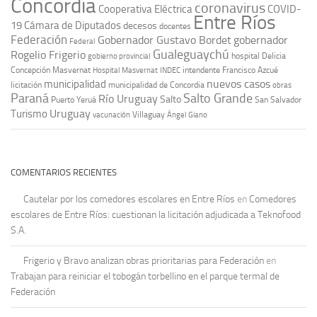
Concordia
coronavirus
Cooperativa Eléctrica
COVID-
Entre Ríos
19
Cámara de Diputados
decesos
docentes
Federación
Gobernador Gustavo Bordet
gobernador
Federal
Gualeguaychú
Rogelio Frigerio
hospital Delicia
gobierno provincial
Concepción Masvernat
intendente Francisco Azcué
Hospital Masvernat
INDEC
nuevos casos
municipalidad
licitación
municipalidad de Concordia
obras
Paraná
Salto Grande
Río Uruguay
Salto
Puerto Yeruá
San Salvador
Uruguay
Turismo
vacunación
Villaguay
Ángel Giano
COMENTARIOS RECIENTES
Cautelar por los comedores escolares en Entre Ríos
en
Comedores
escolares de Entre Ríos: cuestionan la licitación adjudicada a Teknofood
S.A.
Frigerio y Bravo analizan obras prioritarias para Federación
en
Trabajan para reiniciar el tobogán torbellino en el parque termal de
Federación