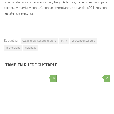
otra habitación, comedor-cocina y baño. Además, tiene un espacio para
cochera y huerta y contará con un termotanque solar de 180 litros con
resistencia eléctrica.
Etiquetas:
Casa Propia-ConstruirFuturo
IAPV
Los Conquistadores
Techo Digno
viviendas
TAMBIÉN PUEDE GUSTARLE...
0
0