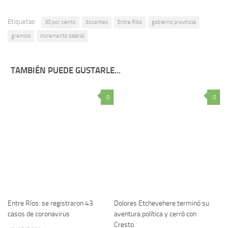
Etiquetas:
30 por ciento
docentes
Entre Ríos
gobierno provincial
gremios
incremento salarial
TAMBIÉN PUEDE GUSTARLE...
0
0
Entre Ríos: se registraron 43
Dolores Etchevehere terminó su
casos de coronavirus
aventura política y cerró con
Cresto