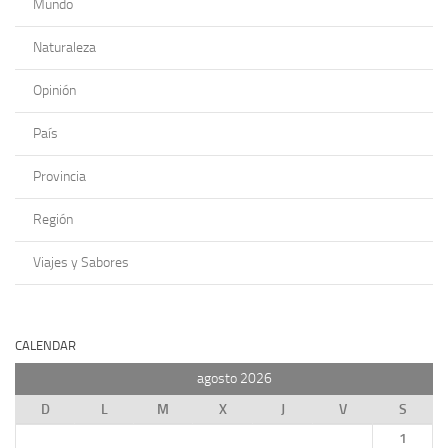
Mundo
Naturaleza
Opinión
País
Provincia
Región
Viajes y Sabores
CALENDAR
agosto 2026
D
L
M
X
J
V
S
1