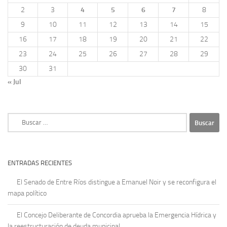
2
3
4
5
6
7
8
9
10
11
12
13
14
15
16
17
18
19
20
21
22
23
24
25
26
27
28
29
30
31
« Jul
Buscar:
ENTRADAS RECIENTES
El Senado de Entre Ríos distingue a Emanuel Noir y se reconfigura el
mapa político
El Concejo Deliberante de Concordia aprueba la Emergencia Hídrica y
la reestructuración de deuda municipal