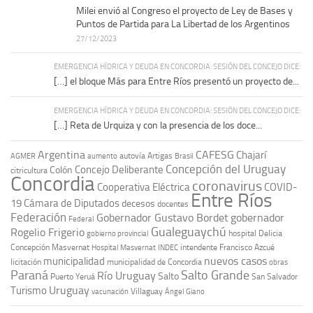
Milei envió al Congreso el proyecto de Ley de Bases y
Puntos de Partida para La Libertad de los Argentinos
27/12/2023
EMERGENCIA HÍDRICA Y DEUDA EN CONCORDIA: SESIÓN DEL CONCEJO DICE:
[…] el bloque Más para Entre Ríos presentó un proyecto de...
EMERGENCIA HÍDRICA Y DEUDA EN CONCORDIA: SESIÓN DEL CONCEJO DICE:
[…] Reta de Urquiza y con la presencia de los doce...
Argentina
CAFESG
Chajarí
autovía Artigas
AGMER
aumento
Brasil
Concepción del Uruguay
Concejo Deliberante
Colón
citricultura
Concordia
coronavirus
Cooperativa Eléctrica
COVID-
Entre Ríos
19
Cámara de Diputados
decesos
docentes
Federación
Gobernador Gustavo Bordet
gobernador
Federal
Gualeguaychú
Rogelio Frigerio
hospital Delicia
gobierno provincial
Concepción Masvernat
intendente Francisco Azcué
Hospital Masvernat
INDEC
nuevos casos
municipalidad
licitación
municipalidad de Concordia
obras
Paraná
Salto Grande
Río Uruguay
Salto
Puerto Yeruá
San Salvador
Uruguay
Turismo
vacunación
Villaguay
Ángel Giano